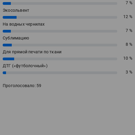
7 %
7%
Экосольвент
12 %
12%
На водных чернилах
7 %
7%
Сублимацию
8 %
8%
Для прямой печати по ткани
10 %
10%
ДТГ («футболочный»)
3 %
3%
Проголосовало: 59