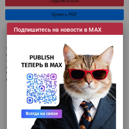
Подписаться
Купить PDF
Архив PDF
Подпишитесь на новости в МАХ
УФ-принтер для отделки. Sprinter ТС-2513Mh. Как
оптимизировать работу типографии? Адаптация
типографий к цифровизации грузоперевозок. Вторая
жизнь рекламного производства. Если у вас нет гибрида.
Vorey оптимизирует работу партнеров. У Hyde в приоритете
кастомизация решений.