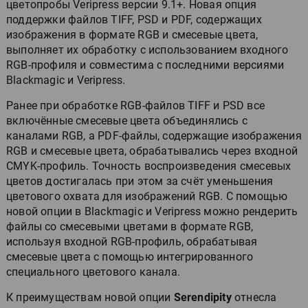
цветопробы Veripress версии 9.1+. Новая опция
поддержки файлов TIFF, PSD и PDF, содержащих
изображения в формате RGB и смесевые цвета,
выполняет их обработку с использованием входного
RGB-профиля и совместима с последними версиями
Blackmagic и Veripress.
Ранее при обработке RGB-файлов TIFF и PSD все
включённые смесевые цвета объединялись с
каналами RGB, а PDF-файлы, содержащие изображения
RGB и смесевые цвета, обрабатывались через входной
CMYK-профиль. Точность воспроизведения смесевых
цветов достигалась при этом за счёт уменьшения
цветового охвата для изображений RGB. С помощью
новой опции в Blackmagic и Veripress можно рендерить
файлы со смесевыми цветами в формате RGB,
используя входной RGB-профиль, обрабатывая
смесевые цвета с помощью интегрированного
специального цветового канала.
К преимуществам новой опции
Serendipity
отнесла