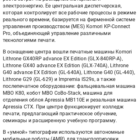
электроэнергию. Ее центральная диспетчерская,
которая контролирует все рабочие процессы в режиме
реального времени, базируется на фирменной системе
управления производством (MES) Komori KP-Connect
Pro, объединяющей управление различными
технологиями печати.
В оснащение центра вошли печатные машины Komori
Lithrone GX40RP advance EX Edition (GLX-840RP-A),
Lithrone GX40 advance EX Edition (GLX-740A), Lithrone
G40 advance EX Edition (GL-640A), Lithrone G40 (GL-440),
Lithrone G29 (GL-629) и Impremia IS29s, а также
послепечатное оборудование: фальцевальная машина
MBO K80, кобот MBO CoBo-Stack, машина для
отделения облоя Apressia MB110E и резальная машина
Apressia CTX. При центре функционирует колледж
печати, предлагающий практическое обучение,
семинары и расширенную учебную программу.
В «умной» типографии используются автономные
мобильные роботы (AMR) для транспортировки