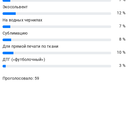
7%
Экосольвент
12 %
12%
На водных чернилах
7 %
7%
Сублимацию
8 %
8%
Для прямой печати по ткани
10 %
10%
ДТГ («футболочный»)
3 %
3%
Проголосовало: 59