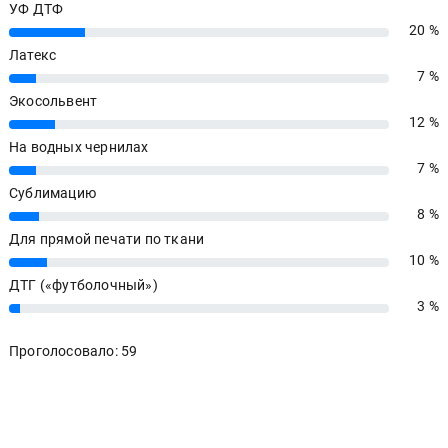
УФ ДТФ
20 %
20%
Латекс
7 %
7%
Экосольвент
12 %
12%
На водных чернилах
7 %
7%
Сублимацию
8 %
8%
Для прямой печати по ткани
10 %
10%
ДТГ («футболочный»)
3 %
3%
Проголосовало: 59