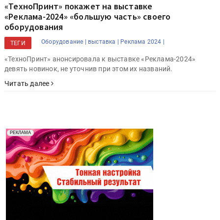
«ТехноПринт» покажет на выставке
«Реклама-2024» «большую часть» своего
оборудования
Оборудование |
выставка |
Реклама 2024 |
ТЕГИ
«ТехноПринт» анонсировала к выставке «Реклама-2024»
девять новинок, не уточнив при этом их названий.
Читать далее
Реклама. Рекламодатель ООО "Передовые Системы
РЕКЛАМА
Печати" erid: 2SDnjd2d4Qz