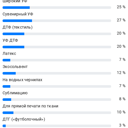
Широкий УФ
25 %
25%
Сувенирный УФ
27 %
27%
ДТФ (текстиль)
20 %
20%
УФ ДТФ
20 %
20%
Латекс
7 %
7%
Экосольвент
12 %
12%
На водных чернилах
7 %
7%
Сублимацию
8 %
8%
Для прямой печати по ткани
10 %
10%
ДТГ («футболочный»)
3 %
3%