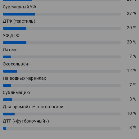
Сувенирный УФ
27 %
27%
ДТФ (текстиль)
20 %
20%
УФ ДТФ
20 %
20%
Латекс
7 %
7%
Экосольвент
12 %
12%
На водных чернилах
7 %
7%
Сублимацию
8 %
8%
Для прямой печати по ткани
10 %
10%
ДТГ («футболочный»)
3 %
3%