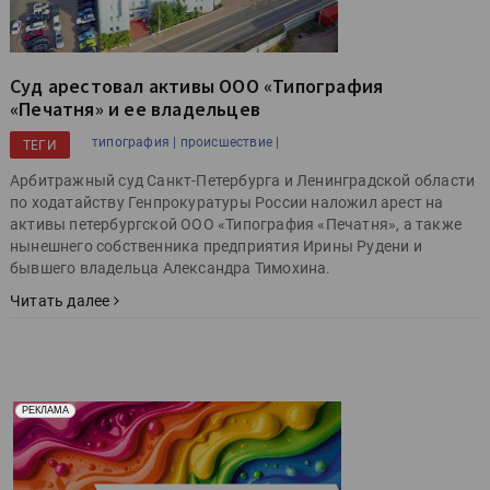
Суд арестовал активы ООО «Типография
«Печатня» и ее владельцев
типография |
происшествие |
ТЕГИ
Арбитражный суд Санкт-Петербурга и Ленинградской области
по ходатайству Генпрокуратуры России наложил арест на
активы петербургской ООО «Типография «Печатня», а также
нынешнего собственника предприятия Ирины Рудени и
бывшего владельца Александра Тимохина.
Читать далее
Реклама. Рекламодатель ООО "Передовые Системы
РЕКЛАМА
Печати" erid: 2SDnjd2d4Qz