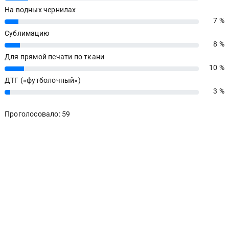
На водных чернилах
7 %
7%
Сублимацию
8 %
8%
Для прямой печати по ткани
10 %
10%
ДТГ («футболочный»)
3 %
3%
Проголосовало: 59