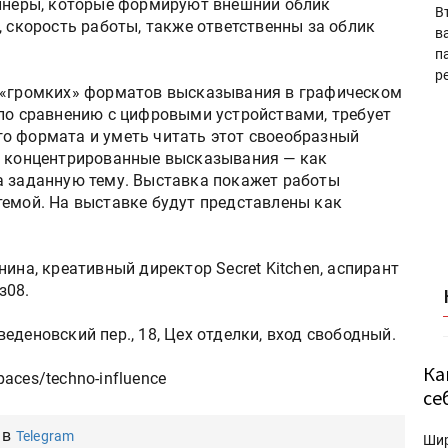
айнеры, которые формируют внешний облик
В
, скорость работы, также ответственны за облик
в
п
р
х «громких» форматов высказывания в графическом
 по сравнению с цифровыми устройствами, требует
о формата и уметь читать этот своеобразный
и концентрированные высказывания — как
а заданную тему. Выставка покажет работы
темой. На выставке будут представлены как
ина, креативный директор Secret Kitchen, аспирант
з08.
еденовский пер., 18, Цех отделки, вход свободный.
Ка
paces/techno-influence
се
 в
Telegram
Ши