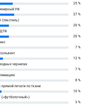
25 %
енирный УФ
27 %
 (текстиль)
20 %
 ДТФ
20 %
екс
7 %
сольвент
12 %
водных чернилах
7 %
блимацию
8 %
 прямой печати по ткани
10 %
 («футболочный»)
3 %