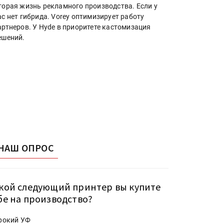
торая жизнь рекламного производства. Если у
ас нет гибрида. Vorey оптимизирует работу
артнеров. У Hyde в приоритете кастомизация
ешений.
НАШ ОПРОС
кой следующий принтер вы купите
бе на производство?
рокий УФ