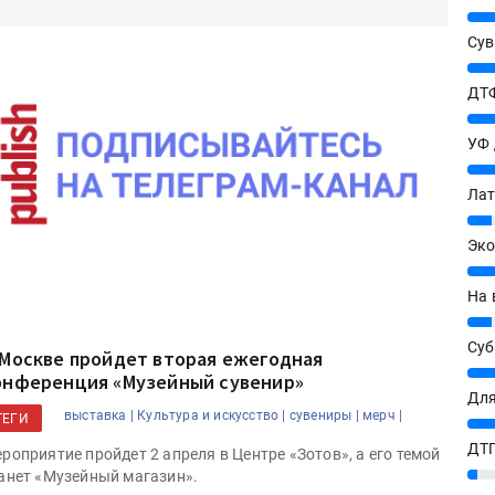
25%
Сув
27%
ДТФ
20%
УФ
20%
Лат
7%
Эко
12%
На 
7%
Су
 Москве пройдет вторая ежегодная
8%
онференция «Музейный сувенир»
Для
выставка |
Культура и искусство |
сувениры |
мерч |
ТЕГИ
10%
ДТГ
роприятие пройдет 2 апреля в Центре «Зотов», а его темой
3%
анет «Музейный магазин».