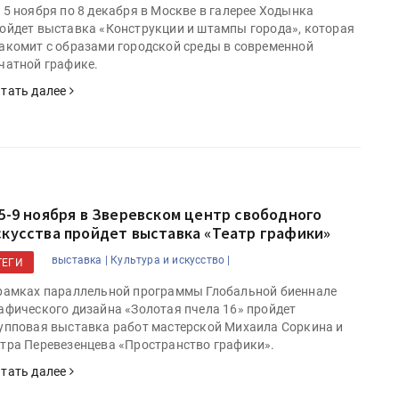
15 ноября по 8 декабря в Москве в галерее Ходынка
ойдет выставка «Конструкции и штампы города», которая
акомит с образами городской среды в современной
чатной графике.
тать далее
 5-9 ноября в Зверевском центр свободного
скусства пройдет выставка «Театр графики»
выставка |
Культура и искусство |
ТЕГИ
рамках параллельной программы Глобальной биеннале
афического дизайна «Золотая пчела 16» пройдет
упповая выставка работ мастерской Михаила Соркина и
тра Перевезенцева «Пространство графики».
тать далее