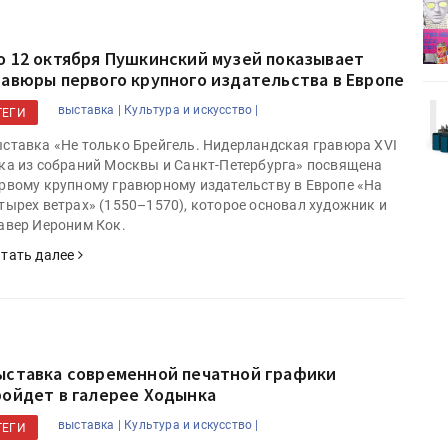
деями,
IPSA 2026 приглашает за идеями,
поставщиками и новыми
решениями для брендов
о 12 октября Пушкинский музей показывает
равюры первого крупного издательства в Европе
Kairos выпускает станцию
выставка |
Культура и искусство |
ТЕГИ
r Lava
смешения красок Ada Color Lava
ставка «Не только Брейгель. Нидерландская гравюра XVI
ка из собраний Москвы и Санкт-Петербурга» посвящена
рвому крупному гравюрному издательству в Европе «На
тырех ветрах» (1550–1570), которое основал художник и
авер Иероним Кок.
тать далее
ыставка современной печатной графики
ройдет в галерее Ходынка
выставка |
Культура и искусство |
ТЕГИ