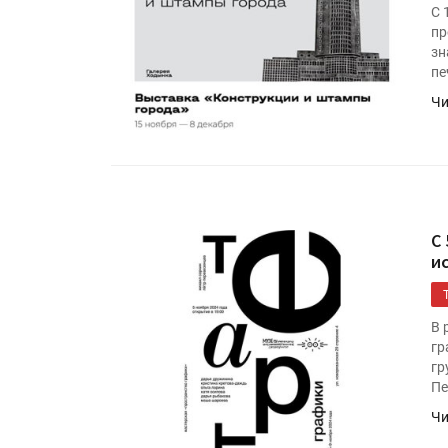
С 
пр
зн
пе
Чи
С
и
В 
гр
гр
Пе
Чи