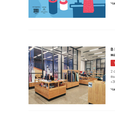
Чи
В
м
HeyGears анонсировала
полноцветный гибридный 
2 
принтер G1X
вы
«З
Чи
Росприроднадзор запуска
«Калькулятор утилизации»