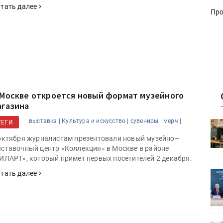
тать далее
Про
 Москве откроется новый формат музейного
агазина
выставка |
Культура и искусство |
сувениры |
мерч |
ТЕГИ
HeyGears анонсировала
УФ/3D-
полноцветный гибридный УФ/3D-
октября журналистам презентовали новый музейно–
принтер G1X
ставочный центр «Коллекция» в Москве в районе
ИЛАРТ», который примет первых посетителей 2 декабря.
тать далее
ет
Росприроднадзор запускает
«Калькулятор утилизации»