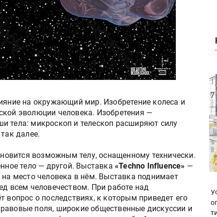
лияние на окружающий мир. Изобретение колеса и
ской эволюции человека. Изобретения —
и тела: микроскоп и телескоп расширяют силу
 так далее.
тановится возможным телу, оснащенному технически.
енное тело — другой. Выставка
«Techno Influence»
—
 на место человека в нём. Выставка поднимает
ед всем человечеством. При работе над
У
т вопрос о последствиях, к которым приведет его
о
равовые поля, широкие общественные дискуссии и
т