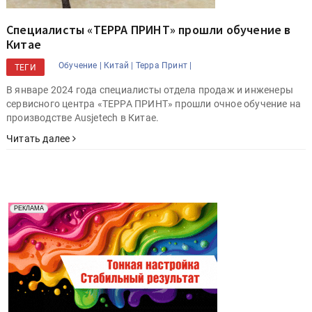
Специалисты «ТЕРРА ПРИНТ» прошли обучение в
Китае
Обучение |
Китай |
Терра Принт |
ТЕГИ
В январе 2024 года специалисты отдела продаж и инженеры
сервисного центра «ТЕРРА ПРИНТ» прошли очное обучение на
производстве Ausjetech в Китае.
Читать далее
Реклама. Рекламодатель ООО "Передовые Системы
РЕКЛАМА
Печати" erid: 2SDnjd2d4Qz