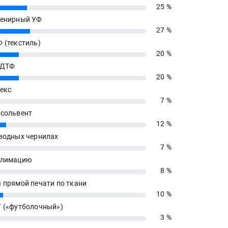
25 %
енирный УФ
27 %
 (текстиль)
20 %
 ДТФ
20 %
екс
7 %
сольвент
12 %
водных чернилах
7 %
блимацию
8 %
 прямой печати по ткани
10 %
 («футболочный»)
3 %