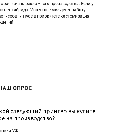
торая жизнь рекламного производства. Если у
ас нет гибрида. Vorey оптимизирует работу
артнеров. У Hyde в приоритете кастомизация
ешений.
НАШ ОПРОС
кой следующий принтер вы купите
бе на производство?
рокий УФ