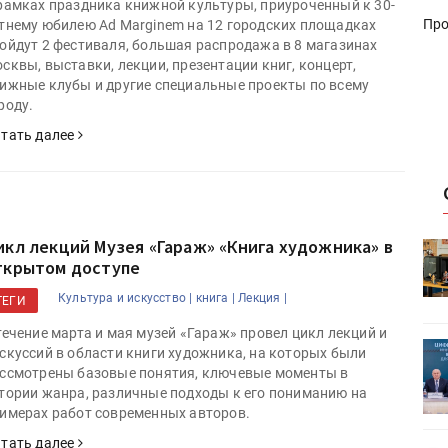
рамках праздника книжной культуры, приуроченный к 30-
Про
тнему юбилею Ad Marginem на 12 городских площадках
ойдут 2 фестиваля, большая распродажа в 8 магазинах
сквы, выставки, лекции, презентации книг, концерт,
ижные клубы и другие специальные проекты по всему
роду.
тать далее
икл лекций Музея «Гараж» «Книга художника» в
HeyGears анонсировала
ткрытом доступе
УФ/3D-
полноцветный гибридный УФ/3D-
принтер G1X
Культура и искусство |
книга |
Лекция |
ТЕГИ
течение марта и мая музей «Гараж» провел цикл лекций и
ет
Росприроднадзор запускает
скуссий в области книги художника, на которых были
«Калькулятор утилизации»
ссмотрены базовые понятия, ключевые моменты в
тории жанра, различные подходы к его пониманию на
имерах работ современных авторов.
тать далее