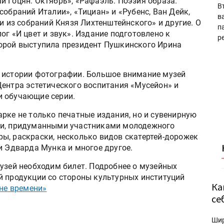
й Гоцян. Октябрь», «Рафаэль. Поэзия образа.
В
собраний Италии», «Тициан» и «Рубенс, Ван Дейк,
в
из собраний Князя Лихтенштейнского» и другие. О
п
ог «И цвет и звук». Издание подготовлено к
р
торой выступила президент Пушкинского Ирина
 истории фотографии. Большое внимание музей
Центра эстетического воспитания «Мусейон» и
и обучающие серии.
рке не только печатные издания, но и сувенирную
ми, придуманными участниками молодежного
ы, раскраски, несколько видов скатертей-дорожек
и Эдварда Мунка и многое другое.
музей необходим билет. Подробнее о музейных
й продукции со стороны культурных институций
Ка
не времени»
се
Ши