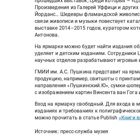
прошедших выставок, среди которых – «Ца
Произведения из Галерей Уффици и других 
Йорданс… Шедевры фламандской живописи 
связи живописи и музыки повествует катал
выставке 2014–2015 годов, куратором ко
Антонова.
На ярмарке можно будет найти издания об
уделяет и детским изданиям. Сотрудники 
научных отделов разрабатывают игровые 
ГМИИ им. А.С. Пушкина представит на ярма
продукцию, например, свитшоты c принта
направления «Пушкинский.Ю», сумки-шопер
с изображением картин Винсента ван Гога 
Вход на ярмарку свободный. Для входа в 
изданиях и требованиях к полиграфическо
можно прочитать в статье Publish
«Книги в
Источник: пресс-служба музея