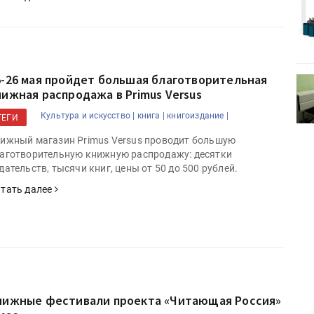
Kairos выпускает станцию
r Lava
смешения красок Ada Color Lava
5-26 мая пройдет большая благотворительная
II-II
УФ-принтер Miaki UV6090PEIII-II
нижная распродажа в Primus Versus
кс»
установлен в ПК «Параллакс»
Культура и искусство |
книга |
книгоиздание |
ТЕГИ
ижный магазин Primus Versus проводит большую
аготворительную книжную распродажу: десятки
дательств, тысячи книг, цены от 50 до 500 рублей.
тать далее
нижные фестивали проекта «Читающая Россия»