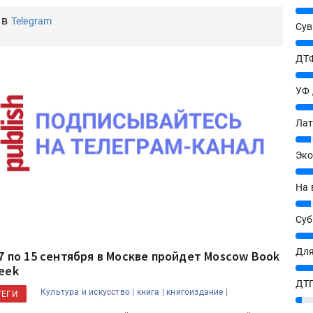
25%
 в
Telegram
Сув
27%
ДТФ
20%
УФ
20%
Лат
7%
Эко
12%
На 
7%
Су
8%
Для
 7 по 15 сентября в Москве пройдет Moscow Book
10%
eek
ДТГ
Культура и искусство |
книга |
книгоиздание |
ТЕГИ
3%