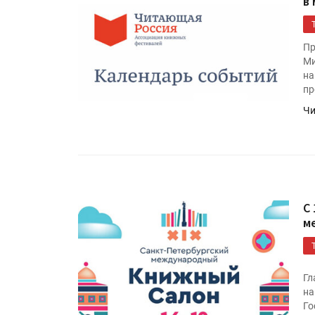
в
Пр
Ми
на
пр
Чи
С
м
Гл
на
Го