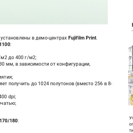
т установлены в демо-центрах
Fujifilm Print
.
C1100
:
/м2 до 400 г/м2;
330 мм, в зависимости от конфигурации,
мятия;
ет получить до 1024 полутонов (вместо 256 в 8-
00 dpi;
ечатью;
У
C170/180
:
о
т