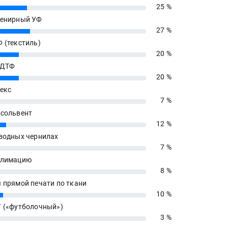
25 %
енирный УФ
27 %
 (текстиль)
20 %
 ДТФ
20 %
екс
7 %
сольвент
12 %
водных чернилах
7 %
блимацию
8 %
 прямой печати по ткани
10 %
 («футболочный»)
3 %