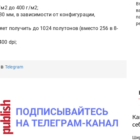
В
/м2 до 400 г/м2;
в
330 мм, в зависимости от конфигурации,
п
р
ет получить до 1024 полутонов (вместо 256 в 8-
00 dpi;
 в
Telegram
Ка
се
Ши