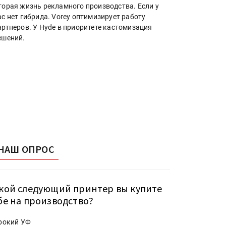
торая жизнь рекламного производства. Если у
ас нет гибрида. Vorey оптимизирует работу
артнеров. У Hyde в приоритете кастомизация
ешений.
НАШ ОПРОС
кой следующий принтер вы купите
бе на производство?
рокий УФ