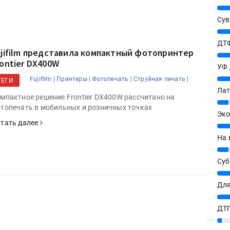
25%
Сув
27%
ДТФ
ujifilm представила компактный фотопринтер
20%
rontier DX400W
УФ
20%
Fujifilm |
Принтеры |
Фотопечать |
Струйная печать |
ТЕГИ
Лат
мпактное решение Frontier DX400W рассчитано на
7%
топечать в мобильных и розничных точках
Эко
тать далее
12%
На 
7%
Су
8%
Для
10%
ДТГ
3%