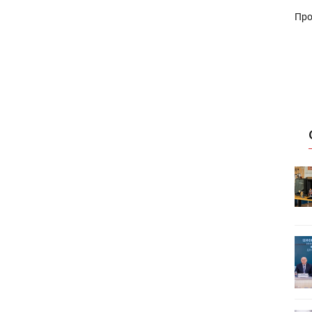
Про
HeyGears анонсировала
УФ/3D-
полноцветный гибридный УФ/3D-
принтер G1X
ет
Росприроднадзор запускает
«Калькулятор утилизации»