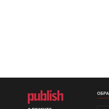
IPSA 2026 приглашает за и
поставщиками и новыми
решениями для брендов
Kairos выпускает станцию
смешения красок Ada Colo
ОБРА