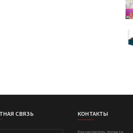
деями,
IPSA 2026 приглашает за идеями,
поставщиками и новыми
решениями для брендов
Kairos выпускает станцию
r Lava
смешения красок Ada Color Lava
ТНАЯ СВЯЗЬ
КОНТАКТЫ
Руководитель проекта