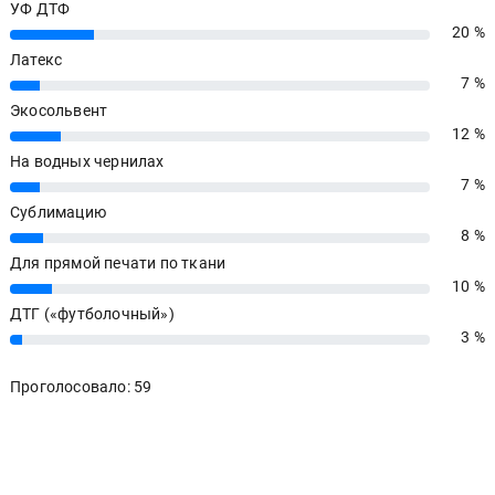
УФ ДТФ
20 %
20%
Латекс
7 %
7%
Экосольвент
12 %
12%
На водных чернилах
7 %
7%
Сублимацию
8 %
8%
Для прямой печати по ткани
10 %
10%
ДТГ («футболочный»)
3 %
3%
Проголосовало: 59