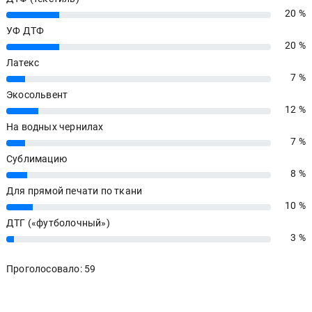
20 %
20%
УФ ДТФ
20 %
20%
Латекс
7 %
7%
Экосольвент
12 %
12%
На водных чернилах
7 %
7%
Сублимацию
8 %
8%
Для прямой печати по ткани
10 %
10%
ДТГ («футболочный»)
3 %
3%
Проголосовало: 59