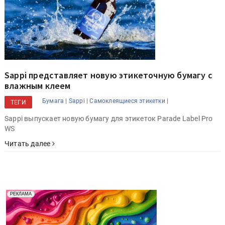
Sappi представляет новую этикеточную бумагу с
влажным клеем
Бумага |
Sappi |
Самоклеящиеся этикетки |
ТЕГИ
Sappi выпускает новую бумагу для этикеток Parade Label Pro
WS
Читать далее
Реклама. Рекламодатель ООО "Передовые Системы
РЕКЛАМА
Печати" erid: 2SDnjd2d4Qz