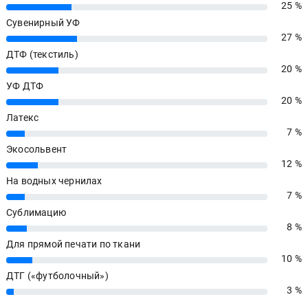
25 %
25%
Сувенирный УФ
27 %
27%
ДТФ (текстиль)
20 %
20%
УФ ДТФ
20 %
20%
Латекс
7 %
7%
Экосольвент
12 %
12%
На водных чернилах
7 %
7%
Сублимацию
8 %
8%
Для прямой печати по ткани
10 %
10%
ДТГ («футболочный»)
3 %
3%