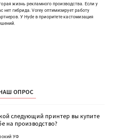
торая жизнь рекламного производства. Если у
ас нет гибрида. Vorey оптимизирует работу
артнеров. У Hyde в приоритете кастомизация
ешений.
НАШ ОПРОС
кой следующий принтер вы купите
бе на производство?
рокий УФ