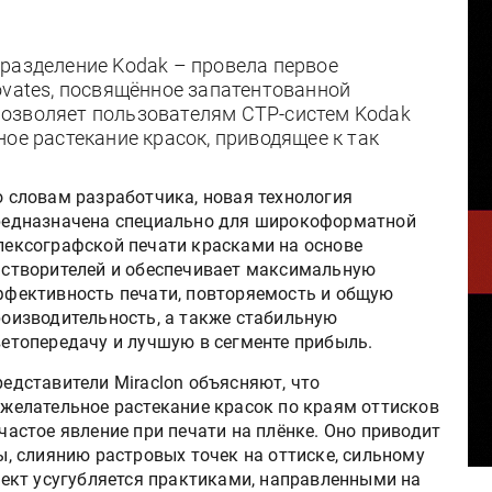
разделение Kodak – провела первое
ovates, посвящённое запатентованной
я позволяет пользователям CTP-систем Kodak
ое растекание красок, приводящее к так
 словам разработчика, новая технология
редназначена специально для широкоформатной
лексографской печати красками на основе
астворителей и обеспечивает максимальную
ффективность печати, повторяемость и общую
роизводительность, а также стабильную
етопередачу и лучшую в сегменте прибыль.
едставители Miraclon объясняют, что
ежелательное растекание красок по краям оттисков
частое явление при печати на плёнке. Оно приводит
 слиянию растровых точек на оттиске, сильному
ект усугубляется практиками, направленными на