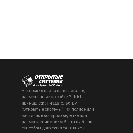
Авторские права на все статьи,
размещённые на сайте Publish,
принадлежат издательству
"Открытые системы". Их полное или
частичное воспроизведение или
размножение каким бы то ни было
способом допускается только с