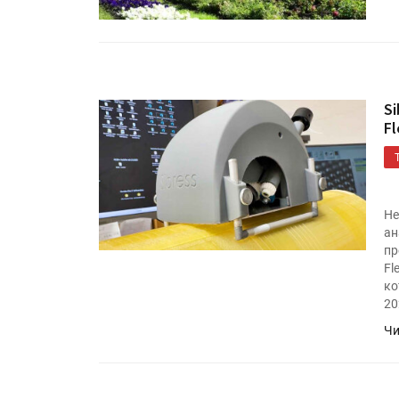
S
Fl
Не
HeyGears анонсировала
ан
полноцветный гибридный 
пр
принтер G1X
Fl
ко
20
Росприроднадзор запуска
«Калькулятор утилизации»
Чи