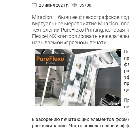
28 июня 2021 г.
35700
Miraclon – бывшее флексографское под
виртуальное мероприятие Miraclon Inn
технологии PureFlexo Printing, котора
Flexcel NX контролировать нежелательн
называемой «грязной» печати.
По
п
ф
р
э
п
цв
Пр
н
– 
к засорению печатающих элементов формы,
растискиванию. Часто нежелательный эфф