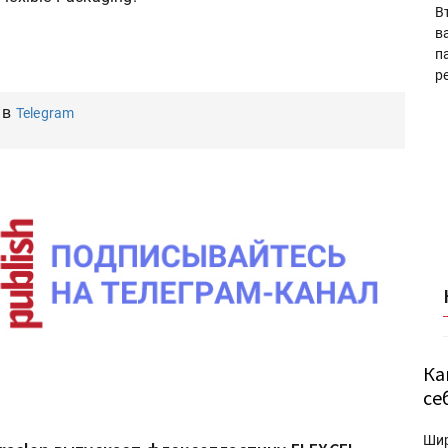
В
в
п
р
 в
Telegram
Ка
се
Ши