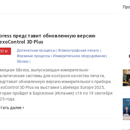
Про
ibress представит обновленную версию
exoControl 3D Plus
Допечатные процессы |
Флексографская печать |
ТЕГИ
Формные процессы |
Измерительное оборудование |
Sibress |
мецкая Sibress, выпускающая измерительно-
HeyGears анонсировала
алитические системы для контроля качества печати,
УФ/3D-
полноцветный гибридный УФ/3D-
едставит обновленную версию измерительного прибора
принтер G1X
exoControl 3D Plus на выставке Labelexpo Europe 2025,
торая пройдет в Барселоне (Испания) с16 по 19 сентября
25 года.
ет
Росприроднадзор запускает
«Калькулятор утилизации»
тать далее