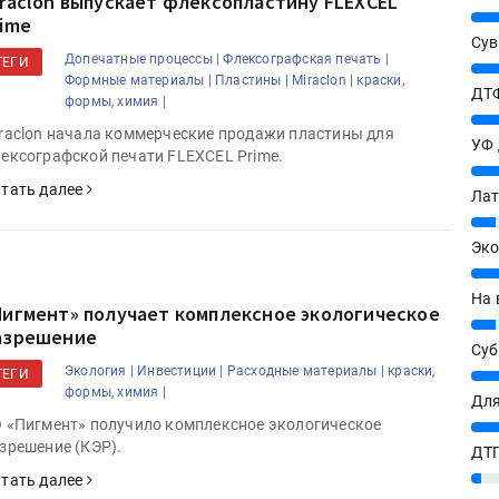
iraclon выпускает флексоплаcтину FLEXCEL
25%
rime
Сув
Допечатные процессы |
Флексографская печать |
ТЕГИ
27%
Формные материалы |
Пластины |
Miraclon |
краски,
ДТФ
формы, химия |
20%
raclon начала коммерческие продажи пластины для
УФ
ексографской печати FLEXCEL Prime.
20%
тать далее
Лат
7%
Эко
12%
На 
Пигмент» получает комплексное экологическое
7%
азрешение
Су
Экология |
Инвестиции |
Расходные материалы |
краски,
8%
ТЕГИ
формы, химия |
Для
 «Пигмент» получило комплексное экологическое
10%
зрешение (КЭР).
ДТГ
3%
тать далее