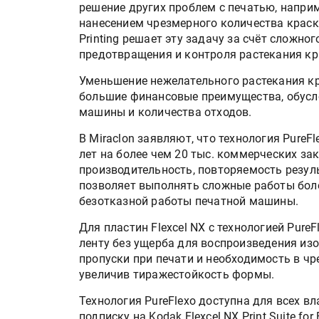
решение других проблем с печатью, напри
нанесением чрезмерного количества краски
Printing решает эту задачу за счёт сложно
предотвращения и контроля растекания кр
Уменьшение нежелательного растекания к
большие финансовые преимущества, обусл
машины и количества отходов.
В Miraclon заявляют, что технология PureFl
лет на более чем 20 тыс. коммерческих за
производительность, повторяемость резул
позволяет выполнять сложные работы бол
безотказной работы печатной машины.
Для пластин Flexcel NX с технологией Pur
ленту без ущерба для воспроизведения из
пропуски при печати и необходимость в ч
увеличив тиражестойкость формы.
Технология PureFlexo доступна для всех в
подписку на Kodak Flexcel NX Print Suite for 