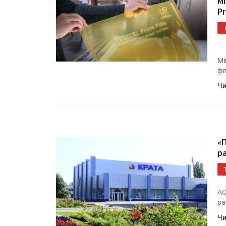
M
P
Mi
фл
Чи
«
р
АО
ра
Чи