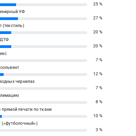
25 %
енирный УФ
27 %
 (текстиль)
20 %
 ДТФ
20 %
екс
7 %
сольвент
12 %
водных чернилах
7 %
блимацию
8 %
 прямой печати по ткани
10 %
 («футболочный»)
3 %