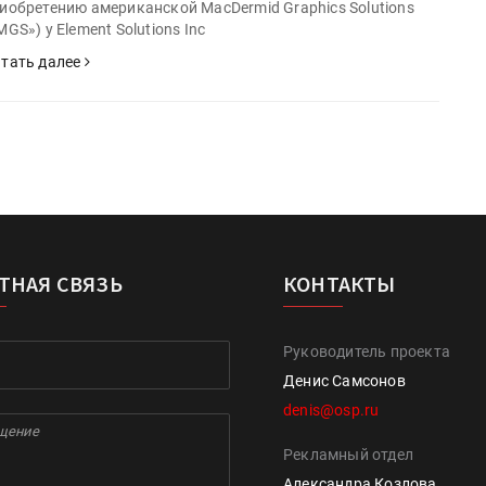
иобретению американской MacDermid Graphics Solutions
MGS») у Element Solutions Inc
тать далее
ТНАЯ СВЯЗЬ
КОНТАКТЫ
Руководитель проекта
Денис Самсонов
denis@osp.ru
Рекламный отдел
Александра Козлова