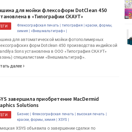
деями,
IPSA 2026 приглашает за идеями,
поставщиками и новыми
ашина для мойки флексоформ DotClean 450
решениями для брендов
становлена в «Типографии СКАУТ»
Флексографская печать |
типография |
краски, формы,
ТЕГИ
химия |
«Внешмальтиграф» |
Kairos выпускает станцию
r Lava
смешения красок Ada Color Lava
шина для автоматической мойки фотополимерных
ексографских форм Dotclean 450 производства индийской
andilya Sons установлена в ООО «Типография СКАУТ»
азань) специалистами «Внешмальтиграф».
тать далее
SYS завершила приобретение MacDermid
aphics Solutions
Бизнес |
Флексографская печать |
высокая печать |
ТЕГИ
краски, формы, химия |
XSYS |
мецкая XSYS объявила о завершении сделки по