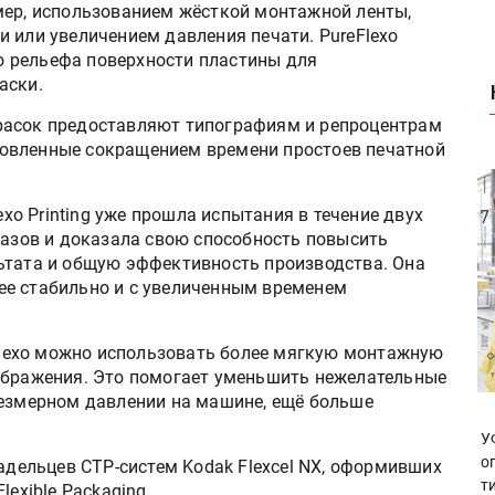
мер, использованием жёсткой монтажной ленты,
 или увеличением давления печати. PureFlexo
го рельефа поверхности пластины для
аски.
расок предоставляют типографиям и репроцентрам
овленные сокращением времени простоев печатной
exo Printing уже прошла испытания в течение двух
казов и доказала свою способность повысить
ьтата и общую эффективность производства. Она
ее стабильно и с увеличенным временем
eFlexo можно использовать более мягкую монтажную
ображения. Это помогает уменьшить нежелательные
резмерном давлении на машине, ещё больше
У
о
ладельцев CTP-систем Kodak Flexcel NX, оформивших
т
Flexible Packaging.