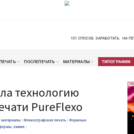
101 СПОСОБ
ЗАРАБОТАТЬ
НА ПЕ
ПЕЧАТЬ
ПОСЛЕПЕЧАТЬ
МАТЕРИАЛЫ
ТИПОГРАФИИ
Рек
РЕ
ала технологию
Печ
чати PureFlexo
|
|
 материалы
Флексографская печать
Формные
|
 формы, химия