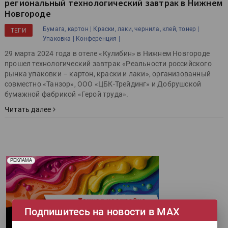
региональный технологический завтрак в Нижнем
Новгороде
Бумага, картон |
Краски, лаки, чернила, клей, тонер |
ТЕГИ
Упаковка |
Конференция |
29 марта 2024 года в отеле «Кулибин» в Нижнем Новгороде
прошел технологический завтрак «Реальности российского
рынка упаковки – картон, краски и лаки», организованный
совместно «Танзор», ООО «ЦБК-Трейдинг» и Добрушской
бумажной фабрикой «Герой труда».
Читать далее
Реклама. Рекламодатель ООО "Передовые Системы
РЕКЛАМА
Печати" erid: 2SDnjd2d4Qz
Подпишитесь на новости в МАХ