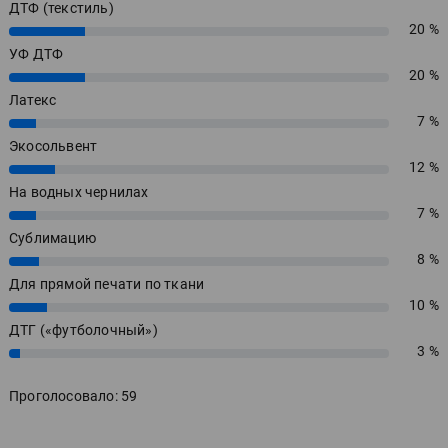
ДТФ (текстиль)
20 %
20%
УФ ДТФ
20 %
20%
Латекс
7 %
7%
Экосольвент
12 %
12%
На водных чернилах
7 %
7%
Сублимацию
8 %
8%
Для прямой печати по ткани
10 %
10%
ДТГ («футболочный»)
3 %
3%
Проголосовало: 59