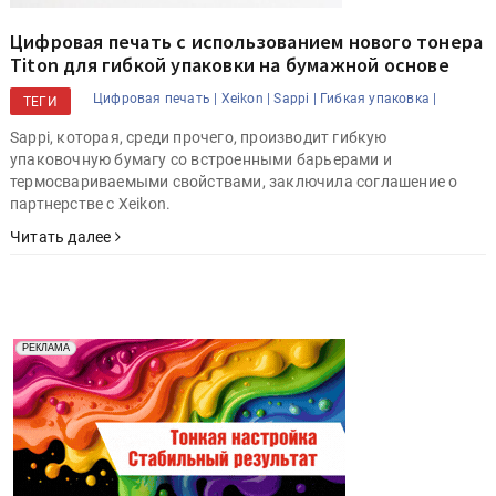
Цифровая печать с использованием нового тонера
Titon для гибкой упаковки на бумажной основе
Цифровая печать |
Xeikon |
Sappi |
Гибкая упаковка |
ТЕГИ
Sappi, которая, среди прочего, производит гибкую
упаковочную бумагу со встроенными барьерами и
термосвариваемыми свойствами, заключила соглашение о
партнерстве с Xeikon.
Читать далее
Реклама. Рекламодатель ООО "Передовые Системы
РЕКЛАМА
Печати" erid: 2SDnjd2d4Qz