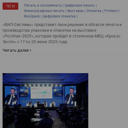
Печать и послепечать |
Цифровая печать |
ТЕГИ
Флексографская печать |
Выставки |
Этикетка |
Printech |
RosUpack |
Цифровая этикетка |
«ВИП-Системы» представит свои решения в области печати и
производства упаковки и этикетки на выставке
«РосУпак-2025», которая пройдет в столичном МВЦ «Крокус
Экспо» с 17 по 20 июня 2025 года.
Читать далее