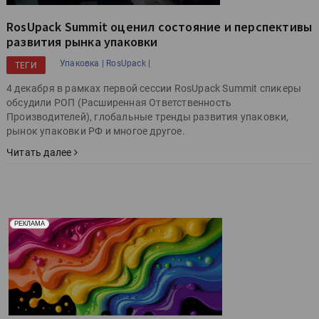
RosUpack Summit оценил состояние и перспективы
развития рынка упаковки
Упаковка |
RosUpack |
ТЕГИ
4 декабря в рамках первой сессии RosUpack Summit спикеры
обсудили РОП (Расширенная Ответственность
Производителей), глобальные тренды развития упаковки,
рынок упаковки РФ и многое другое.
Читать далее
Реклама. Рекламодатель ООО "Передовые Системы
РЕКЛАМА
Печати" erid: 2SDnjd2d4Qz