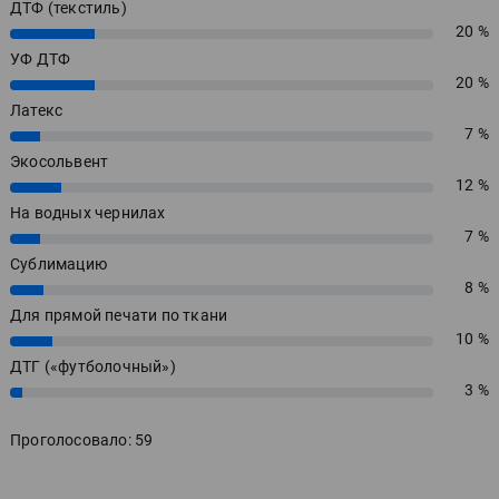
ДТФ (текстиль)
20 %
20%
УФ ДТФ
20 %
20%
Латекс
7 %
7%
Экосольвент
12 %
12%
На водных чернилах
7 %
7%
Сублимацию
8 %
8%
Для прямой печати по ткани
10 %
10%
ДТГ («футболочный»)
3 %
3%
Проголосовало: 59