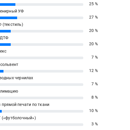
25 %
енирный УФ
27 %
 (текстиль)
20 %
 ДТФ
20 %
екс
7 %
сольвент
12 %
водных чернилах
7 %
блимацию
8 %
 прямой печати по ткани
10 %
 («футболочный»)
3 %