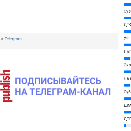
25%
Сув
27%
ДТФ
20%
УФ
 в
Telegram
20%
Лат
7%
Эко
12%
На 
7%
Су
8%
Для
10%
ДТГ
ишитесь на новости в МАХ
3%