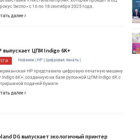
де выставки «Текстильлегпром», которая пройдет в ВЦ
ет
Росприроднадзор запускает
рокус Экспо» с 16 по 18 сентября 2025 года.
«Калькулятор утилизации»
тать далее
деями,
IPSA 2026 приглашает за идеями,
поставщиками и новыми
решениями для брендов
P выпускает ЦПМ Indigo 6K+
Новинки |
HP |
Цифровая печать |
ТЕГИ
ериканская HP представила цифровую печатную машину
 Indigo 6K+, созданную на базе рулонной ЦПМ Indigo 6K с
прерывной подачей бумаги.
тать далее
oland DG выпускает экологичный принтер