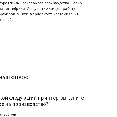
торая жизнь рекламного производства. Если у
ас нет гибрида. Vorey оптимизирует работу
артнеров. У Hyde в приоритете кастомизация
ешений.
НАШ ОПРОС
кой следующий принтер вы купите
бе на производство?
рокий УФ