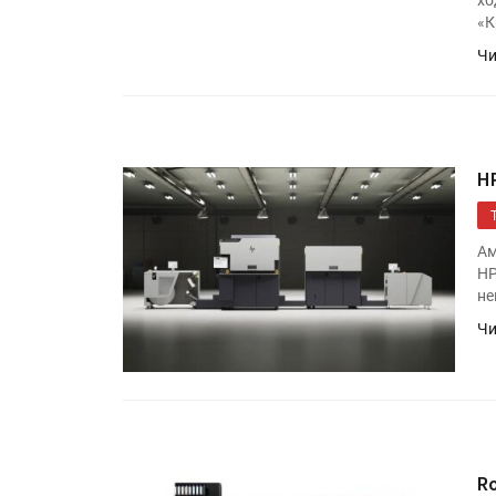
хо
Росприроднадзор запуска
«К
«Калькулятор утилизации»
Чи
IPSA 2026 приглашает за и
поставщиками и новыми
решениями для брендов
H
Ам
HP
не
Чи
R