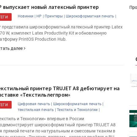
P выпускает новый латексный принтер
Про
Новинки |
HP |
Принтеры |
Широкоформатная печать |
ТЕГИ
 представила широкоформатный латексный принтер Latex
70 W, комплект Latex Productivity Kit и обновленную
атформу PrintOS Production Hub.
тать далее
истику об
Росстат опубликовал статистику об
объёмах промышленного
екстильный принтер TRUJET A8 дебютирует на
первое
производства в стране за первое
ыставке «Текстильлегпром»
полугодие 2026 года
Цифровая печать |
Широкоформатная печать |
ТЕГИ
текстильная печать |
Текстиль и Технологии |
 пройдет
Круглый стол на тему РОП пройдет
екстиль и Технологии» впервые в России
28 июля
одемонстрирует широкоформатный принтер TRUJET A8
я прямой печати по натуральным и смесовым тканям в