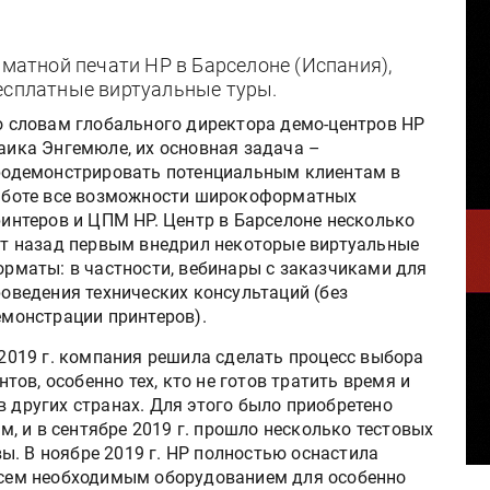
атной печати HP в Барселоне (Испания),
бесплатные виртуальные туры.
о словам глобального директора демо-центров HP
аика Энгемюле, их основная задача –
родемонстрировать потенциальным клиентам в
аботе все возможности широкоформатных
интеров и ЦПМ HP. Центр в Барселоне несколько
ет назад первым внедрил некоторые виртуальные
рматы: в частности, вебинары с заказчиками для
оведения технических консультаций (без
емонстрации принтеров).
2019 г. компания решила сделать процесс выбора
ов, особенно тех, кто не готов тратить время и
в других странах. Для этого было приобретено
, и в сентябре 2019 г. прошло несколько тестовых
ы. В ноябре 2019 г. HP полностью оснастила
 всем необходимым оборудованием для особенно