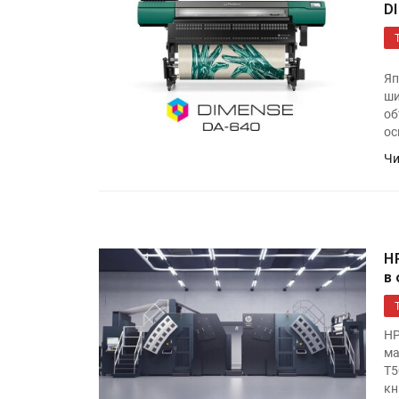
D
Яп
ши
об
ос
Чи
H
в
HP
ма
T5
кн