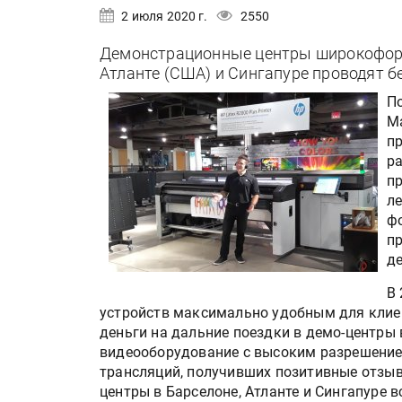
2 июля 2020 г.
2550
Демонстрационные центры широкоформ
Атланте (США) и Сингапуре проводят 
П
М
п
р
пр
л
фо
пр
д
В 
устройств максимально удобным для клиент
деньги на дальние поездки в демо-центры 
видеооборудование с высоким разрешением
трансляций, получивших позитивные отзыв
центры в Барселоне, Атланте и Сингапуре