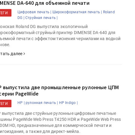
IMENSE DA-640 для объемной печати
Цифровая печать |
Широкоформатная печать |
Roland
ТЕГИ
DG |
Струйная печать |
онская Roland DG выпустила экологичный
рокоформатный струйный принтер DIMENSE DA-640 для
ъемной печати с эффектом тиснения чернилами на водной
нове.
тать далее
P выпустила две промышленные рулонные ЦПМ
 серии PageWide
HP |
рулонная печать |
HP Indigo |
ТЕГИ
 выпустила две струйные рулонные цифровые печатные
шины PageWide Web Press T4250 HDR и PageWide Web Press
00M HD, предназначенные для коммерческой печати и
игоиздания, а также для директ-мейла.