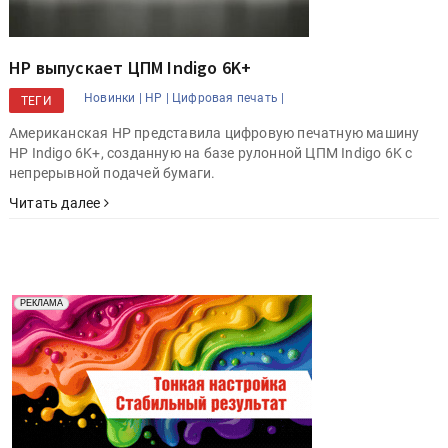
HP выпускает ЦПМ Indigo 6K+
Новинки |
HP |
Цифровая печать |
ТЕГИ
Американская HP представила цифровую печатную машину
HP Indigo 6K+, созданную на базе рулонной ЦПМ Indigo 6K с
непрерывной подачей бумаги.
Читать далее
Реклама. Рекламодатель ООО "Передовые Системы
РЕКЛАМА
Печати" erid: 2SDnjd2d4Qz