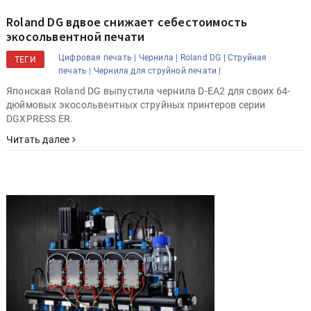
Roland DG вдвое снижает себестоимость
экосольвентной печати
Цифровая печать |
Чернила |
Roland DG |
Струйная
ТЕГИ
печать |
Чернила для струйной печати |
Японская Roland DG выпустила чернила D-EA2 для своих 64-
дюймовых экосольвентных струйных принтеров серии
DGXPRESS ER.
Читать далее