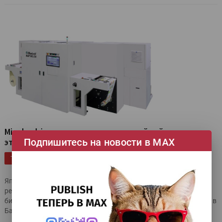
Miyakoshi покажет прототип струйной
Подпишитесь на новости в МАХ
этикеточной ЦПМ
Цифровая печать |
Струйная печать |
Labelexpo Europe |
ТЕГИ
Miyakoshi |
Цифровая этикетка |
Японская Miyakoshi Printing Machinery представит свои
решения под слоганом «Внедрите новую этикетку в свой
бизнес» на выставке Labelexpo Europe 2025, которая пройдет в
Барселоне (Испания) с 16 по 19 сентября 2025 года.