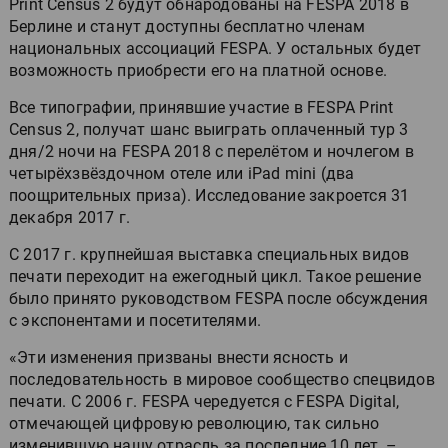
Print Census 2 будут обнародованы на FESPA 2018 в
Берлине и станут доступны бесплатно членам
национальных ассоциаций FESPA. У остальных будет
возможность приобрести его на платной основе.
Все типографии, принявшие участие в FESPA Print
Census 2, получат шанс выиграть оплаченный тур 3
дня/2 ночи на FESPA 2018 с перелётом и ночлегом в
четырёхзвёздочном отеле или iPad mini (два
поощрительных приза). Исследование закроется 31
декабря 2017 г.
С 2017 г. крупнейшая выставка специальных видов
печати переходит на ежегодный цикл. Такое решение
было принято руководством FESPA после обсуждения
с экспонентами и посетителями.
«Эти изменения призваны внести ясность и
последовательность в мировое сообщество спецвидов
печати. С 2006 г. FESPA чередуется с FESPA Digital,
отмечающей цифровую революцию, так сильно
изменившую нашу отрасль за последние 10 лет, –