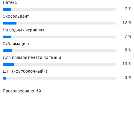
Латекс
7 %
7%
Экосольвент
12 %
12%
На водных чернилах
7 %
7%
Сублимацию
8 %
8%
Для прямой печати по ткани
10 %
10%
ДТГ («футболочный»)
3 %
3%
Проголосовало: 59