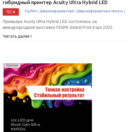
гибридный принтер Acuity Ultra Hybrid LED
Fujifilm |
Широкоформатная |
Широкоформатная печать |
ТЕГИ
Премьера Acuity Ultra Hybrid LED состоялась на
международной выставке FESPA Global Print Expo 2022
Читать далее
Реклама. Рекламодатель ООО "Передовые Системы
РЕКЛАМА
Печати" erid: 2SDnjd2d4Qz