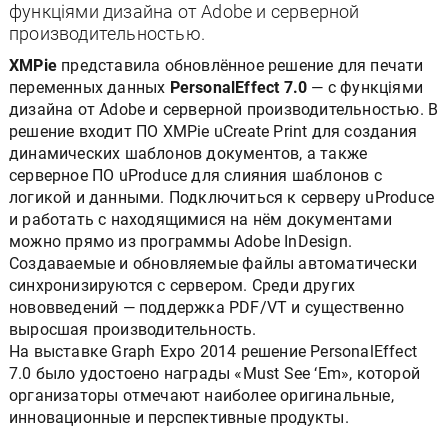
функціями дизайна от Adobe и серверной
производительностью.
XMPie
представила обновлённое решение для печати
переменных данных
PersonalEffect 7.0
— с функціями
дизайна от Adobe и серверной производительностью. В
решение входит ПО XMPie uCreate Print для создания
динамических шаблонов документов, а также
серверное ПО uProduce для слияния шаблонов с
логикой и данными. Подключиться к серверу uProduce
и работать с находящимися на нём документами
можно прямо из программы Adobe InDesign.
Создаваемые и обновляемые файлы автоматически
синхронизируются с сервером. Среди других
нововведений — поддержка PDF/VT и существенно
выросшая производительность.
На выставке Graph Expo 2014 решение PersonalEffect
7.0 было удостоено награды «Must See ‘Em», которой
организаторы отмечают наиболее оригинальные,
инновационные и перспективные продукты.