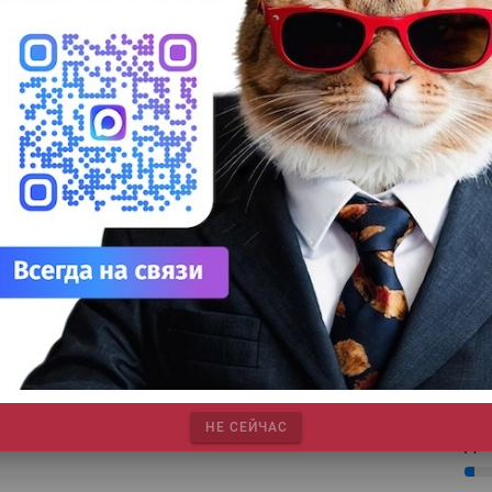
25%
Сув
анного упаковочного картона
27%
ДТФ
ls |
20%
лованный упаковочный картон AEGLE Zero с немелованным
УФ
 и непищевой упаковки.
20%
Лат
7%
Эко
12%
На 
овила экструзионную линию на заводе в Швеции
7%
Су
, картон |
Плeнки |
Metsa Board |
8%
 запуске в эксплуатацию на заводе Husum (Швейция)
Для
нии для нанесения покрытия на картон (на фото).
10%
НЕ СЕЙЧАС
ДТГ
3%