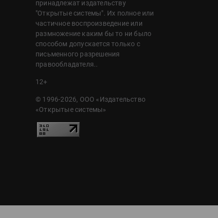
принадлежат издательству
"Открытые системы". Их полное или
частичное воспроизведение или
размножение каким бы то ни было
способом допускается только с
письменного разрешения
правообладателя..
12+
© 1996-2026, ООО «Издательство
«Открытые системы»