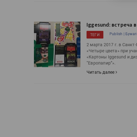
Iggesund: встреча 
Publish |
Бумага
ТЕГИ
2 марта 2017 г. в Санк
«Четыре цвета» при уча
«Картоны Iggesund и д
“Европапир”».
Читать далее
HeyGears анонсировала
полноцветный гибридный 
принтер G1X
Росприроднадзор запуска
«Калькулятор утилизации»