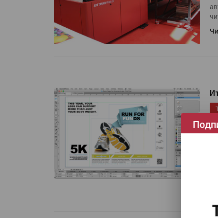
ав
чи
Чи
И
Подп
Го
Да
по
сл
ка
Чи