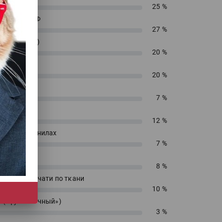
25 %
енирный УФ
27 %
 (текстиль)
20 %
 ДТФ
20 %
екс
7 %
сольвент
12 %
водных чернилах
7 %
блимацию
8 %
 прямой печати по ткани
10 %
 («футболочный»)
3 %