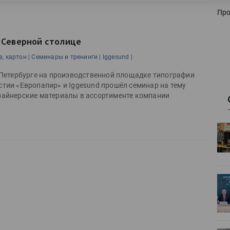
Про
в Северной столице
, картон |
Семинары и тренинги |
Iggesund |
т-Петербурге на производственной площадке типографии
стии «Европапир» и Iggesund прошёл семинар на тему
изайнерские материалы в ассортименте компании
HeyGears анонсировала
УФ/3D-
полноцветный гибридный УФ/3D-
принтер G1X
ет
Росприроднадзор запускает
«Калькулятор утилизации»