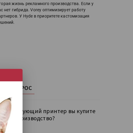
торая жизнь рекламного производства. Если у
ас нет гибрида. Vorey оптимизирует работу
артнеров. У Hyde в приоритете кастомизация
ешений.
НАШ ОПРОС
кой следующий принтер вы купите
бе на производство?
рокий УФ