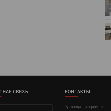
ртимент
«Дубль В» расширяет ассортимент
ения
фольги для горячего тиснения
0
УФ-принтер Mimaki UJV200
зитель»
запущен в компании «Сказитель»
ТНАЯ СВЯЗЬ
КОНТАКТЫ
Руководитель проекта