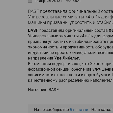
12 апреля 2013 г.
5521
BASF представила оригинальный состав
Универсальные химикаты «4-в-1» для 
машины призваны упростить и стабил
BASF
представила оригинальный состав
Xe
Универсальные химикаты «4-в-1» для фор
призваны упростить и стабилизировать пр
экономичность и продуктивность оборудо
индустрии не просто химию, а комплексны
направления
Уве Либельт
.
В компании подчёркивают, что Xelorex пр
формовочной секции, обеспечив улучшение
зависимости от плотности и сорта бумаги.
качественному распределению наполнител
Источник: BASF
Наше сообщество
Наш канал
Вконтакте