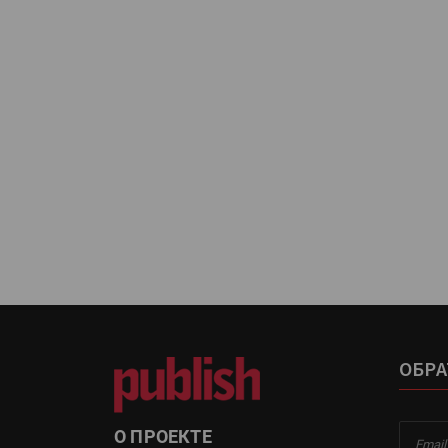
«Дубль В» расширяет ассо
фольги для горячего тисн
УФ-принтер Mimaki UJV20
запущен в компании «Ска
ОБРА
О ПРОЕКТЕ