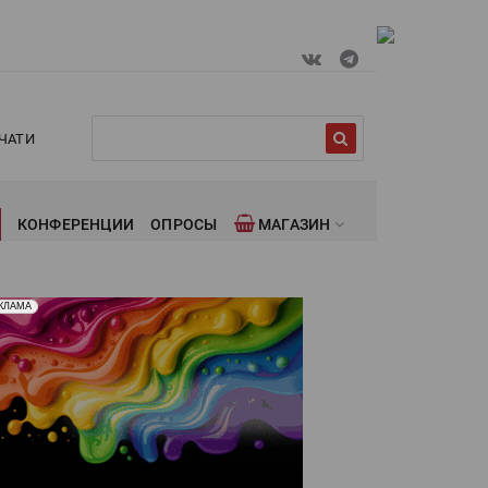
ЧАТИ
КОНФЕРЕНЦИИ
ОПРОСЫ
МАГАЗИН
лама. Рекламодатель ООО "Передовые Системы
КЛАМА
ати" erid: 2SDnjd2d4Qz