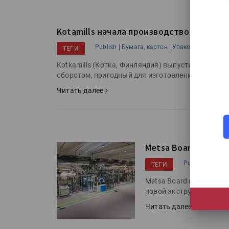
Kotamills начала производство немелов
Publish |
Бумага, картон |
Упаковка |
Kotkamil
ТЕГИ
Kotkamills (Котка, Финляндия) выпустила неме
оборотом, пригодный для изготовления пищевой
Читать далее
Metsa Board устан
Publish |
Бумага
ТЕГИ
Metsa Board объявила о
новой экструзионной ли
Читать далее