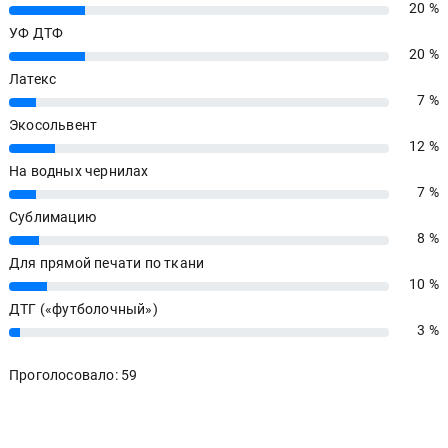
20 %
20%
УФ ДТФ
20 %
20%
Латекс
7 %
7%
Экосольвент
12 %
12%
На водных чернилах
7 %
7%
Сублимацию
8 %
8%
Для прямой печати по ткани
10 %
10%
ДТГ («футболочный»)
3 %
3%
Проголосовало: 59