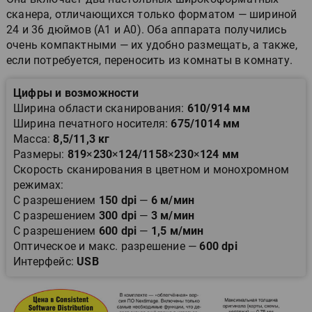
сканера, отличающихся только форматом — шириной
24 и 36 дюймов (А1 и А0). Оба аппарата получились
очень компактными — их удобно размещать, а также,
если потребуется, переносить из комнаты в комнату.
Цифры и возможности
Ширина области сканирования:
610/914 мм
Ширина печатного носителя:
675/1014 мм
Масса:
8,5/11,3 кг
Размеры:
819
×
230
×
124/1158
×
230
×
124 мм
Скорость сканирования в цветном и монохромном
режимах:
С разрешением
150 dpi
—
6 м/мин
С разрешением
300 dpi
—
3 м/мин
С разрешением
600 dpi
—
1,5 м/мин
Оптическое и макс. разрешение —
600 dpi
Интерфейс:
USB