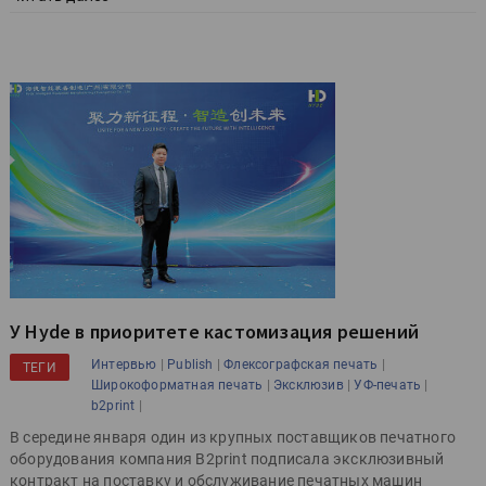
У Hyde в приоритете кастомизация решений
|
|
|
Интервью
Publish
Флексографская печать
ТЕГИ
|
|
|
Широкоформатная печать
Эксклюзив
УФ-печать
|
b2print
В середине января один из крупных поставщиков печатного
оборудования компания B2print подписала эксклюзивный
контракт на поставку и обслуживание печатных машин