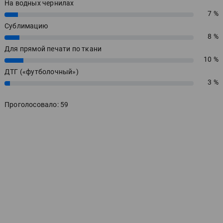
На водных чернилах
7 %
7%
Сублимацию
8 %
8%
Для прямой печати по ткани
10 %
10%
ДТГ («футболочный»)
3 %
3%
Проголосовало: 59