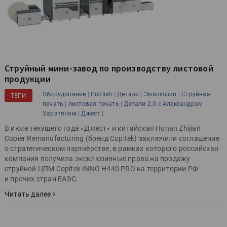
Струйный мини-завод по производству листовой
продукции
|
|
|
|
Оборудование
Publish
Детали
Эксклюзив
Струйная
ТЕГИ
|
|
печать
листовая печать
Детали 2.0 с Александром
|
|
Харатяном
Джест
В июле текущего года «Джест» и китайская Hunan Zhijian
Copier Remanufacturing (бренд Copitek) заключили соглашение
о стратегическом партнёрстве, в рамках которого российская
компания получила эксклюзивные права на продажу
струйной ЦПМ Copitek INNO H440 PRO на территории РФ
и прочих стран ЕАЭС.
Читать далее