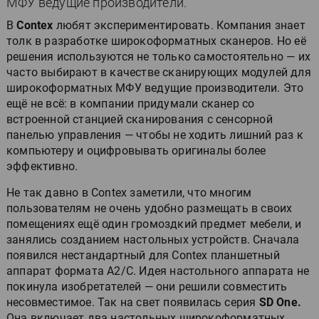
МФУ ведущие производители.
В
Contex
любят экспериментировать. Компания знает
толк в разработке широкоформатных сканеров. Но её
решения используются не только самостоятельно — их
часто выбирают в качестве сканирующих модулей для
широкоформатных МФУ ведущие производители. Это
ещё не всё: в компании придумали сканер со
встроенной станцией сканирования с сенсорной
панелью управления — чтобы не ходить лишний раз к
компьютеру и оцифровывать оригиналы более
эффективно.
Не так давно в Contex заметили, что многим
пользователям не очень удобно размещать в своих
помещениях ещё один громоздкий предмет мебели, и
занялись созданием настольных устройств. Сначала
появился нестандартный для Contex планшетный
аппарат формата А2/C. Идея настольного аппарата не
покинула изобретателей — они решили совместить
несовместимое. Так на свет появилась серия
SD One.
Она включает два настольных широкоформатных