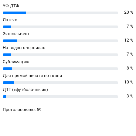
УФ ДТФ
20 %
20%
Латекс
7 %
7%
Экосольвент
12 %
12%
На водных чернилах
7 %
7%
Сублимацию
8 %
8%
Для прямой печати по ткани
10 %
10%
ДТГ («футболочный»)
3 %
3%
Проголосовало: 59