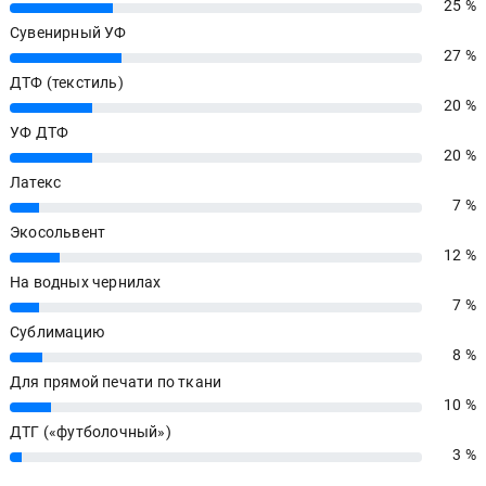
25 %
25%
Сувенирный УФ
27 %
27%
ДТФ (текстиль)
20 %
20%
УФ ДТФ
20 %
20%
Латекс
7 %
7%
Экосольвент
12 %
12%
На водных чернилах
7 %
7%
Сублимацию
8 %
8%
Для прямой печати по ткани
10 %
10%
ДТГ («футболочный»)
3 %
3%