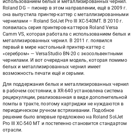
использованием белых и металлизированных чернил.
Roland DG – пионер в этом направлении, ещё в 2009 г.
она выпустила принтер-каттер с металлизированными
чернилами – Roland SolJet Pro III XC-540MT. В 2010 г.
появилась серия принтеров-каттеров Roland Versa
Camm VS, которая работала с использованием белых и
металлизированных чернил. В 2011 г. появился
первый в мире настольный принтер-каттер с
«серебром» — VersaStudio BN-20 с экосольвентными
чернилами. И вот очередная модель, которая помимо
белых и металлизированных чернил имеет
возможность печати ещё и серыми.
Для поддержания белых и металлизированных чернил
в рабочем состоянии, в XR-640 установлена система
рециркуляции, реализованная в виде дополнительной
помпы в тракте, поэтому картриджи не нуждаются в
периодическом ручном встряхивании. Подобное
решение было впервые предложено на Roland SolJet
Pro III XC-540 MT и постепенно становится стандартом
отрасли.