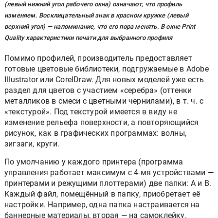
(левый нижний угол рабочего окна) означают, что профиль
изменяем. Восклицательный знак в красном кружке (левый
верхний угол) — напоминание, что его пора менять. В окне Print
Quality характеристики печати для выбранного профиля
Помимо профилей, производитель предоставляет
готовые цветовые библиотеки, подгружаемые в Adobe
Illustrator или CorelDraw. Для новых моделей уже есть
раздел для цветов с участием «серебра» (оттенки
металликов в смеси с цветными чернилами), в т. ч. с
«текстурой». Под текстурой имеется в виду не
изменение рельефа поверхности, а повторяющийся
рисунок, как в графических программах: волны,
зигзаги, круги.
По умолчанию у каждого принтера (программа
управления работает максимум с 4-мя устройствами —
принтерами и режущими плоттерами) две папки: А и В.
Каждый файл, помещённый в папку, приобретает её
настройки. Например, одна папка настраивается на
баннерные материалы, вторая — на самоклейку.