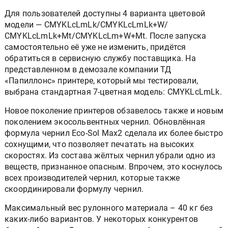
Для пользователей доступны 4 варианта цветовой
модели — CMYKLcLmLk/CMYKLcLmLk+W/
CMYKLcLmLk+Mt/CMYKLcLm+W+Mt. После запуска
самостоятельно её уже не изменить, придётся
обратиться в сервисную службу поставщика. На
представленном в демозале компании ТД
«Папиллонс» принтере, который мы тестировали,
выбрана стандартная 7-цветная модель: CMYKLcLmLk.
Новое поколение принтеров обзавелось также и новым
поколением экосольвентных чернил. Обновлённая
формула чернил Eco-Sol Max2 сделала их более быстро
сохнущими, что позволяет печатать на высоких
скоростях. Из состава жёлтых чернил убрали одно из
веществ, признанное опасным. Впрочем, это коснулось
всех производителей чернил, которые также
скоординировали формулу чернил.
Максимальный вес рулонного материала – 40 кг без
каких-либо вариантов. У некоторых конкурентов