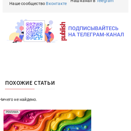
Наш канал в
Telegram
Наше сообщество
Вконтакте
ПОХОЖИЕ СТАТЬИ
Ничего не найдено.
Реклама. Рекламодатель ООО "Передовые Системы
РЕКЛАМА
Печати" erid: 2SDnjd2d4Qz