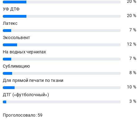
20 %
20%
УФ ДТФ
20 %
20%
Латекс
7 %
7%
Экосольвент
12 %
12%
На водных чернилах
7 %
7%
Сублимацию
8 %
8%
Для прямой печати по ткани
10 %
10%
ДТГ («футболочный»)
3 %
3%
Проголосовало: 59