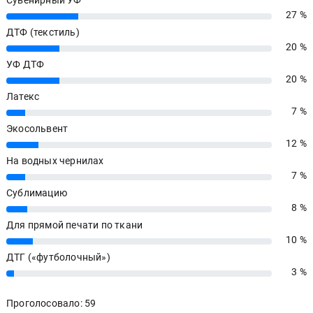
Сувенирный УФ
27 %
27%
ДТФ (текстиль)
20 %
20%
УФ ДТФ
20 %
20%
Латекс
7 %
7%
Экосольвент
12 %
12%
На водных чернилах
7 %
7%
Сублимацию
8 %
8%
Для прямой печати по ткани
10 %
10%
ДТГ («футболочный»)
3 %
3%
Проголосовало: 59