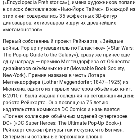
(«Encyclopedia Prehistorica»), имена художников попали
в список бестселлеров «Нью-Йорк Таймс». В каждой из
этих книг содержались 35 эффектных 3D-фигур
динозавров, ихтиозавров и других древнейших
«мегамонстров».
Первый собственный проект Рейнхарта, «Звёздые
войны. Pop up путеводитель по Галактике» («Star Wars:
The Pop-up Guide to the Galaxy»), сразу же принёс ещё
одну награду — премию Меггендорфера от Общества
дизайнеров объёмных книг (Moveable Book Society,
New-York). Премия названа в честь Лотара
Меггендорфера (Lothar Meggendorfer; 1847—1925) из
Мюнхена, одного из первых мастеров объёмных книг.
В 2010 г. была издана последняя на сегодняшний день
работа Рейнхарта. Она посвящена 75-летию
издательства комиксов DC Comics и называется
«Полная коллекция объёмных моделей супергероев
DC» (»DC Super Heroes: The Ultimate Pop-Up Book»).
Рейнхарт сложил фигуры так искусно, что Бэтмэн,
Супермен и остальные персонажи словно