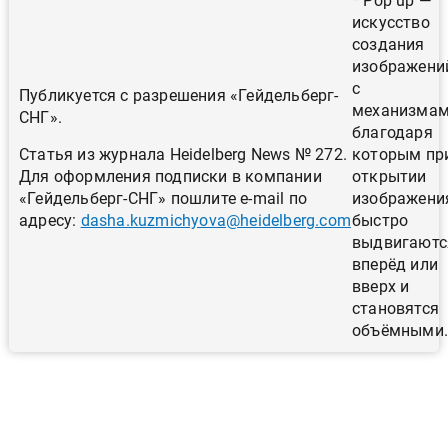
* Pop up —
искусство
создания
изображени
с
Публикуется с разрешения «Гейдельберг-
механизмам
СНГ».
благодаря
Статья из журнала Heidelberg News № 272.
которым пр
Для оформления подписки в компании
открытии
«Гейдельберг-СНГ» пошлите e-mail по
изображени
адресу:
dasha.kuzmichyova@heidelberg.com
быстро
выдвигаютс
вперёд или
вверх и
становятся
объёмными.