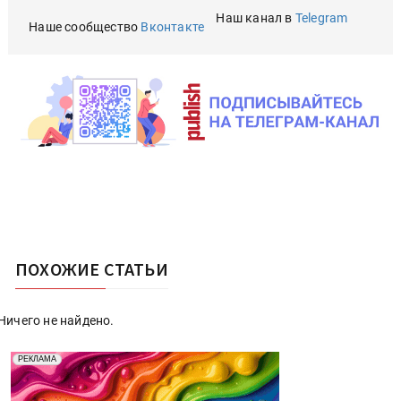
Наш канал в
Telegram
Наше сообщество
Вконтакте
ПОХОЖИЕ СТАТЬИ
Ничего не найдено.
Реклама. Рекламодатель ООО "Передовые Системы
РЕКЛАМА
Печати" erid: 2SDnjd2d4Qz