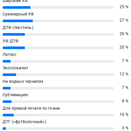
Широкий УФ
25 %
25%
Сувенирный УФ
27 %
27%
ДТФ (текстиль)
20 %
20%
УФ ДТФ
20 %
20%
Латекс
7 %
7%
Экосольвент
12 %
12%
На водных чернилах
7 %
7%
Сублимацию
8 %
8%
Для прямой печати по ткани
10 %
10%
ДТГ («футболочный»)
3 %
3%