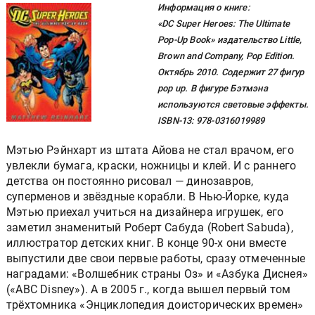
Информация о книге:
«DC Super Heroes: The Ultimate
Pop-Up Book» издательство Little,
Brown and Company, Pop Edition.
Октябрь 2010. Содержит 27 фигур
pop up. В фигуре Бэтмэна
используются световые эффекты.
ISBN-13: 978-0316019989
Мэтью Рэйнхарт из штата Айова не стал врачом, его
увлекли бумага, краски, ножницы и клей. И с раннего
детства он постоянно рисовал — динозавров,
суперменов и звёздные корабли. В Нью-Йорке, куда
Мэтью приехал учиться на дизайнера игрушек, его
заметил знаменитый Роберт Сабуда (Robert Sabuda),
иллюстратор детских книг. В конце 90-х они вместе
выпустили две свои первые работы, сразу отмеченные
наградами: «Волшебник страны Оз» и «Азбука Диснея»
(«ABC Disney»). А в 2005 г., когда вышел первый том
трёхтомника «Энциклопедия доисторических времен»