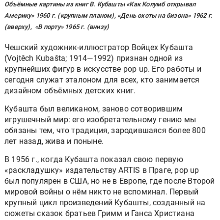
Объёмные картины из книг В. Кубашты «Как Колумб открывал
Америку» 1960 г. (крупным планом), «День охоты на бизона» 1962 г.
(вверху), «В порту» 1965 г. (внизу)
Чешский художник-иллюстратор Войцех Кубашта
(Vojtêch Kubašta; 1914—1992) признан одной из
крупнейших фигур в искусстве pop up. Его работы и
сегодня служат эталоном для всех, кто занимается
дизайном объёмных детских книг.
Кубашта был великаном, заново сотворившим
игрушечный мир: его изобретательному гению мы
обязаны тем, что традиция, зародившаяся более 800
лет назад, жива и поныне.
В 1956 г., когда Кубашта показал свою первую
«раскладушку» издательству ARTIS в Праге, pop up
был популярен в США, но не в Европе, где после Второй
мировой войны о нём никто не вспоминал. Первый
крупный цикл произведений Кубашты, созданный на
сюжеты сказок братьев Гримм и Ганса Христиана