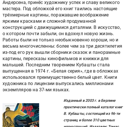
Андерсена, принёс художнику успех и славу великого
мастера. Под обложкой его книг таились настоящие
трёхмерные картины, поражавшие воображение
яркими красками и сложной продуманной
конструкцией с движущимися деталями. В искусство,
о котором почти забыли, он вдохнул новую жизнь.
Работы были не только необыкновенно хороши, но и
весьма многочисленны: более чем за три десятилетия
из-под его рук вышли сборники сказок и панорамные
картины, пересказы кинофильмов и книжки для
малышей. Последним творением Кубашты стала
выпущенная в 1974 г. «Белая серия», где в обложках
использовался преимущественно белый цвет. Книги
художника по лицензии выпускались миллионами
экземпляров на 37-ми языках.
Изданный в 2003 г. в Берлине
практически полный каталог книг
В. Кубашты, состоящий из 96-ти
страниц и более 310 цветных
иллюстраций. Издатели: Томас