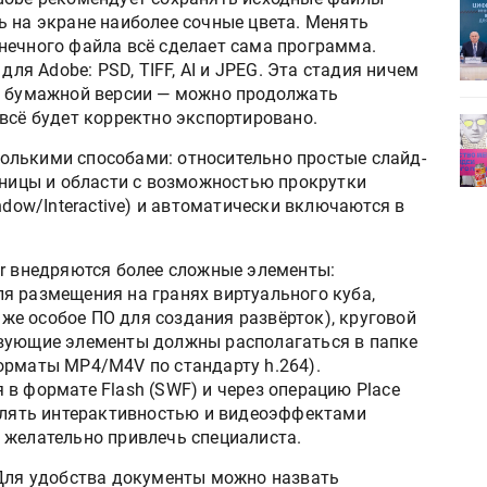
ет
Росприроднадзор запускает
ь на экране наиболее сочные цвета. Менять
«Калькулятор утилизации»
нечного файла всё сделает сама программа.
 Adobe: PSD, TIFF, AI и JPEG. Эта стадия ничем
и бумажной версии — можно продолжать
всё будет корректно экспортировано.
деями,
IPSA 2026 приглашает за идеями,
поставщиками и новыми
олькими способами: относительно простые слайд-
решениями для брендов
раницы и области с возможностью прокрутки
ndow/Interactive) и автоматически включаются в
or внедряются более сложные элементы:
я размещения на гранях виртуального куба,
е особое ПО для создания развёрток), круговой
твующие элементы должны располагаться в папке
орматы MP4/M4V по стандарту h.264).
в формате Flash (SWF) и через операцию Place
авлять интерактивностью и видеоэффектами
 желательно привлечь специалиста.
Для удобства документы можно назвать