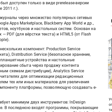
e был доступен только в виде prerelease-версии
 2011 г.).
 журналы через множество популярных сетевых
oogle Apps Marketplace, Blackberry App World и др.,
ов, ноутбуков и настольных систем. Основан на
— PDF (для вёрстки текста) и HTML5 (от Flash
ple).
з нескольких компонент: Production Service
а), Distribution Service (безопасное хранение,
а планшетные устройства и настольные
лирование сбыта через продажу контента
ым схемам дистрибуции), Analytics Service
 читателях для оптимизации редакционных
елем тех или иных материалов для увеличения
мпоненту платформы, позволяющую создавать e-
У
ебует минимум двух инструментов: InDesign
о
Suite. В последнюю входят программы, покрывающие
т