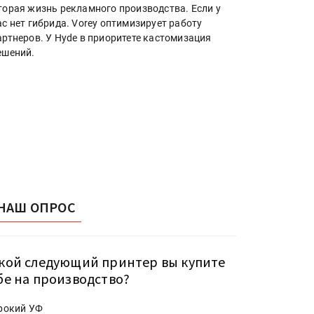
торая жизнь рекламного производства. Если у
ас нет гибрида. Vorey оптимизирует работу
артнеров. У Hyde в приоритете кастомизация
ешений.
НАШ ОПРОС
кой следующий принтер вы купите
бе на производство?
рокий УФ