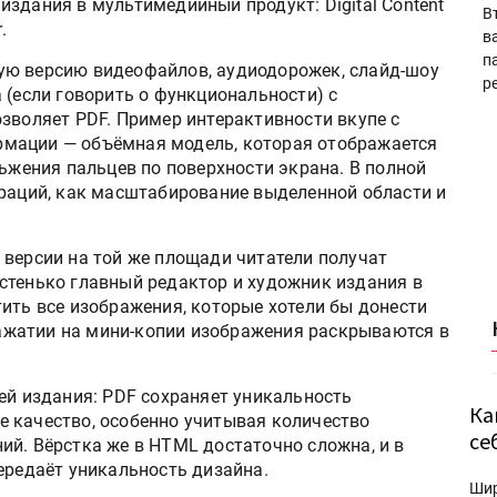
здания в мультимедийный продукт: Digital Content
В
.
в
п
ую версию видеофайлов, аудиодорожек, слайд-шоу
р
 (если говорить о функциональности) с
зволяет PDF. Пример интерактивности вкупе с
мации — объёмная модель, которая отображается
льжения пальцев по поверхности экрана. В полной
ераций, как масштабирование выделенной области и
 версии на той же площади читатели получат
стенько главный редактор и художник издания в
ить все изображения, которые хотели бы донести
 нажатии на мини-копии изображения раскрываются в
ей издания: PDF сохраняет уникальность
Ка
 качество, особенно учитывая количество
се
ий. Вёрстка же в HTML достаточно сложна, и в
ередаёт уникальность дизайна.
Ши