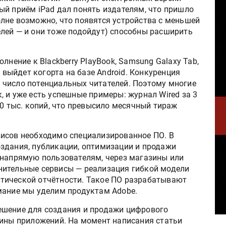
ый приём iPаd дал понять издателям, что пришло
лне возможно, что появятся устройства с меньшей
лей — и они тоже подойдут) способны расширить
лнение к Blackberry PlayBook, Samsung Galaxy Tab,
я выйдет когорта на базе Android. Конкуренция
ся число потенциальных читателей. Поэтому многие
 и уже есть успешные примеры: журнал Wired за 3
90 тыс. копий, что превысило месячный тираж
исов необходимо специализированное ПО. В
здания, публикации, оптимизации и продажи
 напрямую пользователям, через магазины или
нительные сервисы — реализация гибкой модели
тической отчётности. Такое ПО разрабатывают
мание мы уделим продуктам Adobe.
 решение для создания и продажи цифрового
зины приложений. На момент написания статьи