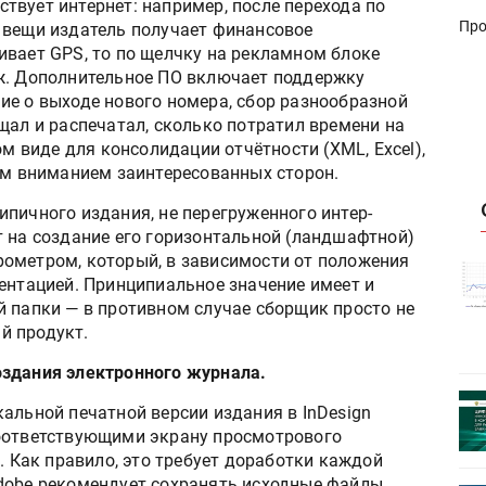
твует интернет: например, после перехода по
Про
 вещи издатель получает финансовое
ивает GPS, то по щелчку на рекламном блоке
ж. Дополнительное ПО включает поддержку
ие о выходе нового номера, сбор разнообразной
щал и распечатал, сколько потратил времени на
ом виде для консолидации отчётности (XML, Excel),
ным вниманием заинтересованных сторон.
пичного издания, не перегруженного интер-
т на создание его горизонтальной (ландшафтной)
ометром, который, в зависимости от положения
истику об
Росстат опубликовал статистику об
ентацией. Принципиальное значение имеет и
объёмах промышленного
й папки — в противном случае сборщик просто не
первое
производства в стране за первое
й продукт.
полугодие 2026 года
оздания электронного журнала.
 пройдет
Круглый стол на тему РОП пройдет
альной печатной версии издания в InDesign
28 июля
соответствующими экрану просмотрового
. Как правило, это требует доработки каждой
dobe рекомендует сохранять исходные файлы