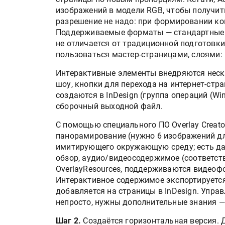
Росприроднадзор запуска
изображений в модели RGB, чтобы получит
«Калькулятор утилизации»
разрешение не надо: при формировании ко
Поддерживаемые форматы — стандартные для
не отличается от традиционной подготовк
пользоваться мастер-страницами, слоями: 
IPSA 2026 приглашает за и
поставщиками и новыми
Интерактивные элементы внедряются неск
решениями для брендов
шоу, кнопки для перехода на интернет-ст
создаются в InDesign (группа операций (Wi
сборочный выходной файл.
С помощью специального ПО Overlay Creat
панорамирование (нужно 6 изображений дл
имитирующего окружающую среду; есть даж
обзор, аудио/видеосодержимое (соответс
OverlayResources, поддерживаются видеоф
Интерактивное содержимое экспортируется 
добавляется на страницы в InDesign. Упр
непросто, нужны дополнительные знания —
Шаг 2.
Создаётся горизонтальная версия. 