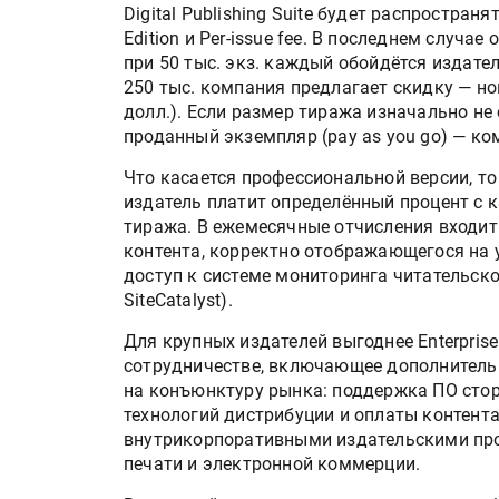
Digital Publishing Suite будет распространят
Edition и Per-issue fee. В последнем случа
при 50 тыс. экз. каждый обойдётся издател
250 тыс. компания предлагает скидку — ном
долл.). Если размер тиража изначально не
проданный экземпляр (pay as you go) — ко
Что касается профессиональной версии, то
издатель платит определённый процент с 
тиража. В ежемесячные отчисления входит и
контента, корректно отображающегося на 
доступ к системе мониторинга читательско
SiteCatalyst).
Для крупных издателей выгоднее Enterprise
сотрудничестве, включающее дополнительн
на конъюнктуру рынка: поддержка ПО стор
технологий дистрибуции и оплаты контента
внутрикорпоративными издательскими проце
печати и электронной коммерции.