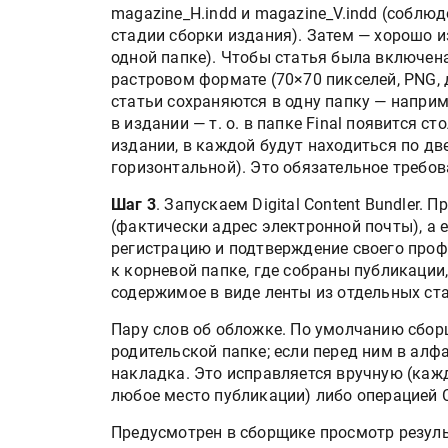
magazine_H.indd и magazine_V.indd (соблю
стадии сборки издания). Затем — хорошо и
одной папке). Чтобы статья была включен
растровом формате (70×70 пикселей, PNG, 
статьи сохраняются в одну папку — наприме
в издании — т. о. в папке Final появится 
издании, в каждой будут находиться по дв
горизонтальной). Это обязательное требо
Шаг 3
. Запускаем Digital Content Bundler. 
(фактически адрес электронной почты), а е
регистрацию и подтверждение своего проф
к корневой папке, где собраны публикации
содержимое в виде ленты из отдельных ста
Пару слов об обложке. По умолчанию сбо
родительской папке; если перед ним в алф
накладка. Это исправляется вручную (каж
любое место публикации) либо операцией C
Предусмотрен в сборщике просмотр резуль