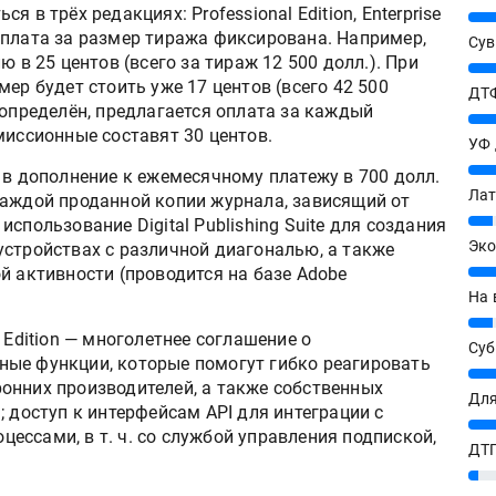
ься в трёх редакциях: Professional Edition, Enterprise
25%
е оплата за размер тиража фиксирована. Например,
Сув
ю в 25 центов (всего за тираж 12 500 долл.). При
27%
ер будет стоить уже 17 центов (всего 42 500
ДТФ
 определён, предлагается оплата за каждый
20%
миссионные составят 30 центов.
УФ
20%
 в дополнение к ежемесячному платежу в 700 долл.
Лат
каждой проданной копии журнала, зависящий от
7%
спользование Digital Publishing Suite для создания
Эко
устройствах с различной диагональю, а также
12%
й активности (проводится на базе Adobe
На 
7%
 Edition — многолетнее соглашение о
Су
ые функции, которые помогут гибко реагировать
8%
онних производителей, а также собственных
Для
; доступ к интерфейсам API для интеграции с
10%
ссами, в т. ч. со службой управления подпиской,
ДТГ
3%