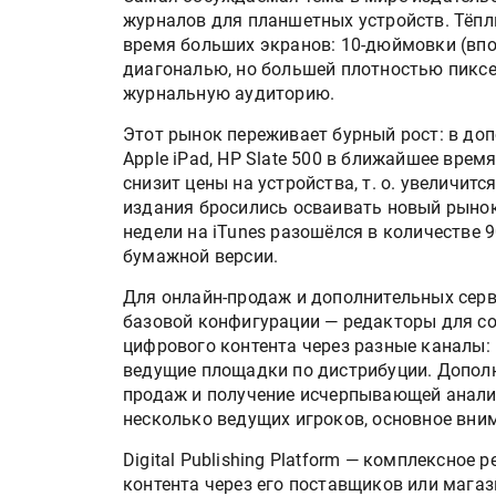
журналов для планшетных устройств. Тёпл
время больших экранов: 10-дюймовки (впо
диагональю, но большей плотностью пиксе
журнальную аудиторию.
Этот рынок переживает бурный рост: в допо
Apple iPad, HP Slate 500 в ближайшее врем
снизит цены на устройства, т. о. увеличит
издания бросились осваивать новый рынок,
недели на iTunes разошёлся в количестве 
бумажной версии.
Для онлайн-продаж и дополнительных серв
базовой конфигурации — редакторы для со
цифрового контента через разные каналы:
ведущие площадки по дистрибуции. Допол
продаж и получение исчерпывающей анали
несколько ведущих игроков, основное вни
Digital Publishing Platform — комплексное
контента через его поставщиков или мага