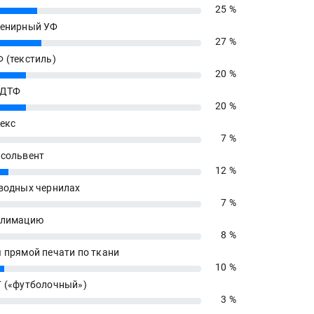
25 %
енирный УФ
27 %
 (текстиль)
20 %
 ДТФ
20 %
екс
7 %
сольвент
12 %
водных чернилах
7 %
блимацию
8 %
 прямой печати по ткани
10 %
 («футболочный»)
3 %