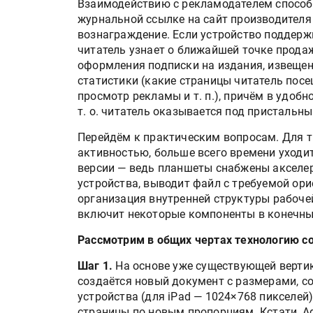
Взаимодействию с рекламодателем способс
журнальной ссылке на сайт производителя
вознаграждение. Если устройство поддерж
читатель узнает о ближайшей точке прода
оформления подписки на издания, извещен
статистики (какие страницы читатель посе
просмотр рекламы и т. п.), причём в удобн
т. о. читатель оказывается под присталь
Перейдём к практическим вопросам. Для ти
активностью, больше всего времени уходи
версии — ведь планшеты снабжены акселер
Росстат опубликовал стат
устройства, выводит файл с требуемой ори
объёмах промышленного
организация внутренней структуры рабоче
производства в стране за 
включит некоторые компоненты в конечны
полугодие 2026 года
Рассмотрим в общих чертах технологию с
Круглый стол на тему РОП
Шаг 1.
На основе уже существующей вертик
28 июля
создаётся новый документ с размерами, 
устройства (для iPad — 1024×768 пикселей)
страницы по новым пропорциям. Кстати, A