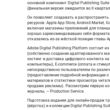
основной компонент Digital Publishing Suit
(финальная версия ожидается во II квартале
Он позволяет создавать и распространять
ресурсов: Apple App Store, Android Market, G
включая магазины приложений для планшет
хорошо зарекомендовавших себя форматах 
отказались из-за жёсткой позиции главы Ap
Adobe Digital Publishing Platform состоит и
(собственно создание адаптированного макет
хостинг и доставка цифрового контента н
компьютеры), E-commerce (оплата и стиму
непосредственно пользователям по различн
(предоставление подробной информации о
материалов и статистики просмотра читат
продажи рекламы). Рассмотрим первую ко
журналы, — Production Service.
Подготовка издания для онлайн-продаж тр
(вёрстка) и коллекции Digital Publishing 