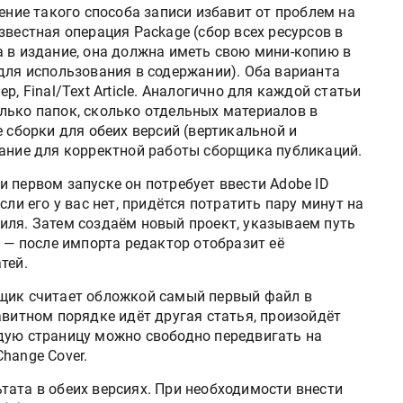
дение такого способа записи избавит от проблем на
звестная операция Package (сбор всех ресурсов в
а в издание, она должна иметь свою мини-копию в
для использования в содержании). Оба варианта
р, Final/Text Article. Аналогично для каждой статьи
столько папок, сколько отдельных материалов в
е сборки для обеих версий (вертикальной и
вание для корректной работы сборщика публикаций.
При первом запуске он потребует ввести Adobe ID
сли его у вас нет, придётся потратить пару минут на
иля. Затем создаём новый проект, указываем путь
, — после импорта редактор отобразит её
тей.
рщик считает обложкой самый первый файл в
авитном порядке идёт другая статья, произойдёт
дую страницу можно свободно передвигать на
hange Cover.
тата в обеих версиях. При необходимости внести