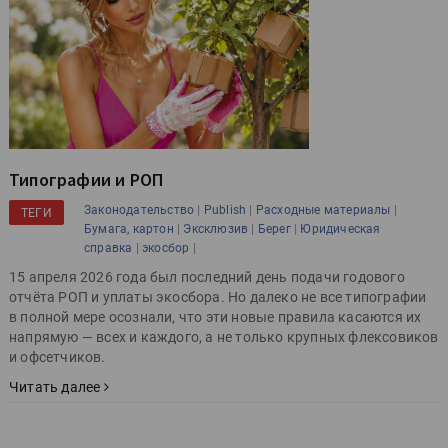
Типографии и РОП
|
|
|
Законодательство
Publish
Расходные материалы
ТЕГИ
|
|
|
Бумага, картон
Эксклюзив
Берег
Юридическая
|
|
справка
экосбор
15 апреля 2026 года был последний день подачи годового
отчёта РОП и уплаты экосбора. Но далеко не все типографии
в полной мере осознали, что эти новые правила касаются их
напрямую — всех и каждого, а не только крупных флексовиков
и офсетчиков.
Читать далее