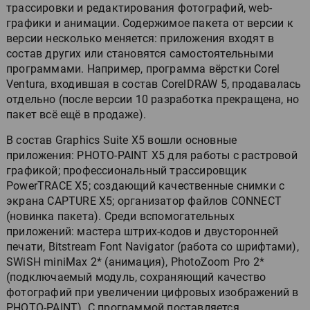
трассировки и редактирования фотографий, web-
графики и анимации. Содержимое пакета от версии к
версии несколько меняется: приложения входят в
состав других или становятся самостоятельными
программами. Например, программа вёрстки Corel
Ventura, входившая в состав CorelDRAW 5, продавалась
отдельно (после версии 10 разработка прекращена, но
пакет всё ещё в продаже).
В состав Graphics Suite X5 вошли основные
приложения: PHOTO-PAINT X5 для работы с растровой
графикой; профессиональный трассировщик
PowerTRACE X5; создающий качественные снимки с
экрана CAPTURE X5; организатор файлов CONNECT
(новинка пакета). Среди вспомогательных
приложений: мастера штрих-кодов и двусторонней
печати, Bitstream Font Navigator (работа со шрифтами),
SWiSH miniMax 2* (анимация), PhotoZoom Pro 2*
(подключаемый модуль, сохраняющий качество
фотографий при увеличении цифровых изображений в
PHOTO-PAINT). С программой поставляется