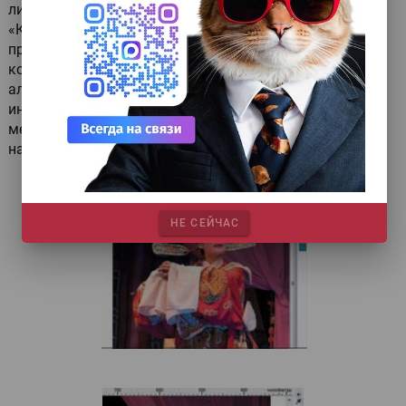
линии) новым интерактивным способом — докер
«Координаты объекта» (Object Coordinates). Живой
предварительный просмотр, набор популярных
команд (размер, координаты, угол), базовые фигуры,
альтернативные режимы (ввод точных значений и
интерактивный)… Для кого-то окажется полезным,
меня же вполне устраивают динамические
направляющие и докер «Преобразования».
НЕ СЕЙЧАС