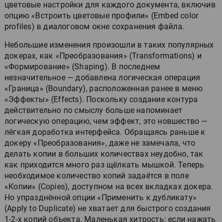
цветовые настройки для каждого документа, включив
опцию «Встроить цветовые профили» (Embed color
profiles) в диалоговом окне сохранения файла.
Небольшие изменения произошли в таких популярных
докерах, как «Преобразования» (Transformations) и
«Формирование» (Shaping). В последнем
незначительное — добавлена логическая операция
«Граница» (Boundary), расположенная ранее в меню
«Эффекты» (Effects). Поскольку создание контура
действительно по смыслу больше напоминает
логическую операцию, чем эффект, это новшество —
лёгкая доработка интерфейса. Обращаясь раньше к
докеру «Преобразования», даже не замечала, что
делать копии в больших количествах неудобно, так
как приходится много раз щёлкать мышкой. Теперь
необходимое количество копий задаётся в поле
«Копии» (Copies), доступном на всех вкладках докера.
Но упразднённой опции «Применить к дубликату»
(Apply to Duplicate) не хватает для быстрого создания
1-2-х копий объекта. Маленькая хитрость: если нажать