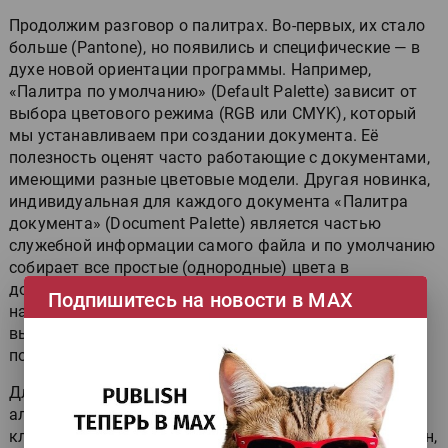
Продолжим разговор о палитрах. Во-первых, их стало
больше (Pantone), но появились и специфические — в
духе новой ориентации программы. Например,
«Палитра по умолчанию» (Default Palette) зависит от
выбора цветового режима (RGB или CMYK), который
мы устанавливаем при создании документа. Её
полезность оценят часто работающие с документами,
имеющими разные цветовые модели. Другая новинка,
индивидуальная для каждого документа «Палитра
документа» (Document Palette) является частью
служебной информации самого файла и по умолчанию
собирает все простые (однородные) цвета в
документе. Если предстоит доработка изображения,
Подпишитесь на новости в МАХ
например, добавление деталей в логотип, можно
вызвать её и назначать цвет новым деталям без
поиска.
Для любителей повышенной точности предложена
альтернатива создания и преобразования
классических объектов (прямоугольник, овал, полигон,