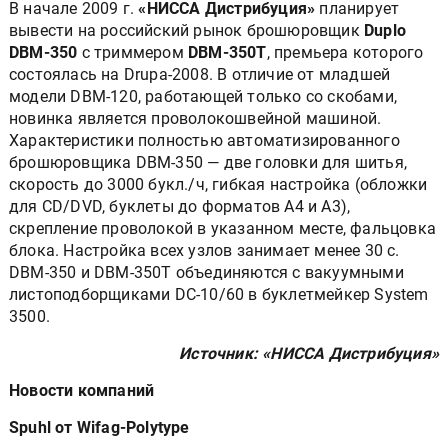
В начале 2009 г.
«НИССА Дистрибуция»
планирует
вывести на российский рынок брошюровщик
Duplo
DBM-350
с триммером
DBM-350T
, премьера которого
состоялась на Drupa-2008. В отличие от младшей
модели DBM-120, работающей только со скобами,
новинка является проволокошвейной машиной.
Характеристики полностью автоматизированного
брошюровщика DBM-350 — две головки для шитья,
скорость до 3000 букл./ч, гибкая настройка (обложки
для CD/DVD, буклеты до форматов A4 и A3),
скрепление проволокой в указанном месте, фальцовка
блока. Настройка всех узлов занимает менее 30 с.
DBM-350 и DBM-350T объединяются с вакуумными
листоподборщиками DC-10/60 в буклетмейкер System
3500.
Источник: «НИССА Дистрибуция»
Новости компаний
Spuhl от Wifag-Polytype