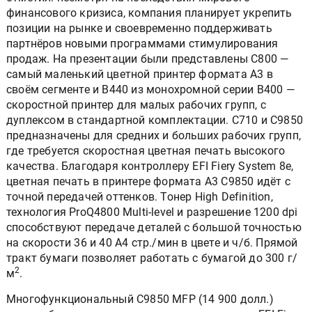
финансового кризиса, компания планирует укрепить
позиции на рынке и своевременно поддерживать
партнёров новыми программами стимулирования
продаж. На презентации были представлены С800 —
самый маленький цветной принтер формата А3 в
своём сегменте и В440 из монохромной серии В400 —
скоростной принтер для малых рабочих групп, с
дуплексом в стандартной комплектации. С710 и С9850
предназначены для средних и больших рабочих групп,
где требуется скоростная цветная печать высокого
качества. Благодаря контроллеру EFI Fiery System 8e,
цветная печать в принтере формата A3 C9850 идёт с
точной передачей оттенков. Тонер High Definition,
технология ProQ4800 Multi-level и разрешение 1200 dpi
способствуют передаче деталей с большой точностью
на скорости 36 и 40 А4 стр./мин в цвете и ч/б. Прямой
тракт бумаги позволяет работать с бумагой до 300 г/
2
м
.
Многофункциональный C9850 MFP (14 900 долл.)