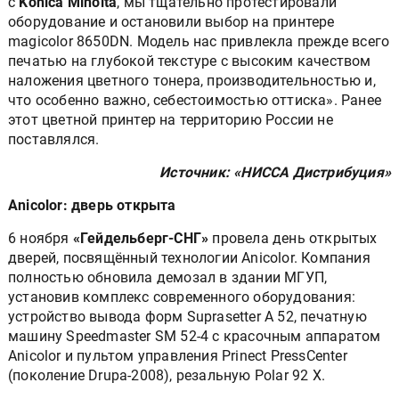
с
Konica Minolta
, мы тщательно протестировали
оборудование и остановили выбор на принтере
magicolor 8650DN. Модель нас привлекла прежде всего
печатью на глубокой текстуре с высоким качеством
наложения цветного тонера, производительностью и,
что особенно важно, себестоимостью оттиска». Ранее
этот цветной принтер на территорию России не
поставлялся.
Источник: «НИССА Дистрибуция»
Anicolor: дверь открыта
6 ноября
«Гейдельберг-СНГ»
провела день открытых
дверей, посвящённый технологии Anicolor. Компания
полностью обновила демозал в здании МГУП,
установив комплекс современного оборудования:
устройство вывода форм Suprasetter A 52, печатную
машину Speedmaster SM 52-4 с красочным аппаратом
Anicolor и пультом управления Prinect PressCenter
(поколение Drupa-2008), резальную Polar 92 X.