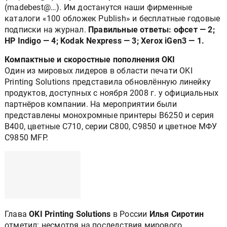
(madebest@…). Им достанутся наши фирменные
каталоги «100 обложек Publish» и бесплатные годовые
подписки на журнал.
Правильные ответы: офсет — 2;
HP Indigo — 4; Kodak Nexpress — 3; Xerox iGen3 — 1.
Компактные и скоростные пополнения OKI
Один из мировых лидеров в области печати OKI
Printing Solutions представила обновлённую линейку
продуктов, доступных с ноября 2008 г. у официальных
партнёров компании. На мероприятии были
представлены монохромные принтеры В6250 и серия
В400, цветные С710, серии С800, С9850 и цветное МФУ
С9850 MFP.
Глава
OKI Printing Solutions
в России
Илья Сиротин
отметил: несмотря на последствия мирового