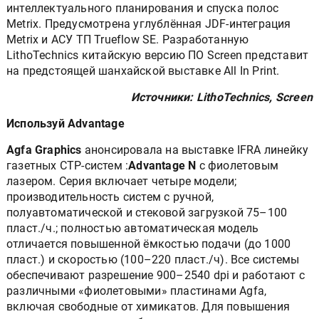
интеллектуального планирования и спуска полос
Metrix. Предусмотрена углублённая JDF-интеграция
Metrix и АСУ ТП Trueflow SE. Разработанную
LithoTechnics китайскую версию ПО Screen представит
на предстоящей шанхайской выставке All In Print.
Источники: LithoTechnics, Screen
Используй Advantage
Agfa Graphics
анонсировала на выставке IFRA линейку
газетных CTP-систем :
Advantage N
с фиолетовым
лазером. Серия включает четыре модели;
производительность систем с ручной,
полуавтоматической и стековой загрузкой 75–100
пласт./ч.; полностью автоматическая модель
отличается повышенной ёмкостью подачи (до 1000
пласт.) и скоростью (100–220 пласт./ч). Все системы
обеспечивают разрешение 900–2540 dpi и работают с
различными «фиолетовыми» пластинами Agfa,
включая свободные от химикатов. Для повышения