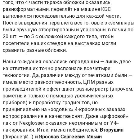
того, что 4 части тиража обложки оказались
разноформатными, переплёт на машине КБС
выполнялся последовательно для каждой части.
После завершения переплёта все готовые экземпляры
были вручную отсортированы и упакованы в пачки по
20 шт. — по 5 с обложкой каждого типа, чтобы
посетители наших стендов на выставках могли
сравнить разные обложки.
Наши ожидания оказались оправданны — лишь двое
из ответивших точно распознали все четыре
технологии. Да, различия между отпечатками были —
имела место разнооттеночность, ЦПМ разных
производителей и офсет дают разные растр (впрочем,
заметный только с помощью увеличительных
приборов) и проработку градиентов, но
принципиально на «ходовых» 4-красочных заказах
вопрос различия в качестве снят. Даже «цифровой»
лак от Nexglosser оказался неотличимым от УФ-
лакирования. Итак, имена победителей:
Вторушин
(divpauer@…) и
Ярослав Сергеевич Ильин