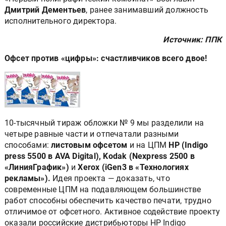
Дмитрий Дементьев
, ранее занимавший должность
исполнительного директора.
Источник: ППК
Офсет против «цифры»: счастливчиков всего двое!
10-тысячный тираж обложки № 9 мы разделили на
четыре равные части и отпечатали разными
способами:
листовым офсетом
и на ЦПМ
HP (Indigo
press 5500 в AVA Digital),
Kodak (Nexpress 2500 в
«ЛинияГрафик»)
и
Xerox (iGen3 в «Технологиях
рекламы»).
Идея проекта — доказать, что
современные ЦПМ на подавляющем большинстве
работ способны обеспечить качество печати, трудно
отличимое от офсетного. Активное содействие проекту
оказали российские дистрибьюторы HP Indigo