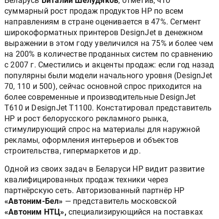
Беларусь
Виталий Шелудяков
, отметив, что
суммарный рост продаж продуктов HP по всем
направлениям в стране оценивается в 47%. Сегмент
широкоформатных принтеров DesignJet в денежном
выражении в этом году увеличился на 75% и более чем
на 200% в количестве проданных систем по сравнению
с 2007 г. Сместились и акценты продаж: если год назад
популярны были модели начального уровня (DesignJet
70, 110 и 500), сейчас основной спрос приходится на
более современные и производительные DesignJet
T610 и DesignJet T1100. Констатировал представитель
HP и рост белорусского рекламного рынка,
стимулирующий спрос на материалы для наружной
рекламы, оформления интерьеров и объектов
строительства, гипермаркетов и др.
Одной из своих задач в Беларуси НР видит развитие
квалифицированных продаж техники через
партнёрскую сеть. Авторизованный партнёр НР
«Автоним-Бел»
— представитель московской
«Автоним НТЦ»,
специализирующийся на поставках