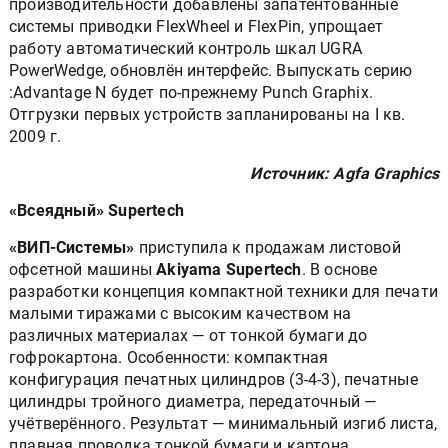
производительности добавлены запатентованные
системы приводки FlexWheel и FlexPin, упрощает
работу автоматический контроль шкал UGRA
PowerWedge, обновлён интерфейс. Выпускать серию
:Advantage N будет по-прежнему Punch Graphix.
Отгрузки первых устройств запланированы на I кв.
2009 г.
Источник: Agfa Graphics
«Всеядный» Supertech
«ВИП-Системы»
приступила к продажам листовой
офсетной машины
Akiyama Supertech
. В основе
разработки концепция компактной техники для печати
малыми тиражами с высоким качеством на
различных материалах — от тонкой бумаги до
гофрокартона. Особенности: компактная
конфигурация печатных цилиндров (3-4-3), печатные
цилиндры тройного диаметра, передаточный —
учётверённого. Результат — минимальный изгиб листа,
плавная проводка тонкой бумаги и картона,