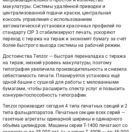
макулатуры. Системы удалённой приводки и
централизованной подачи краски, центральная
консоль управления с использованием
автоматической установки красочных профилей по
стандарту CIP 3 стабилизируют печать, ускоряют
переход с тиража на тираж и экономят бумагу за счёт
более быстрого выхода системы на рабочий режим.
Достоинства Tenzor — быстрая переналадка с тиража
на тираж, низкий уровень макулатуры, поэтому
типография увеличила производительность и снизила
себестоимость печати. Планируется установка ещё
одной башни с сушкой для работы с мелованными
бумагами, чтобы расширить спектр услуг и повысить
конкурентоспособность типографии.
Tenzor производит сегодня 4 типа печатных секций и 2
типа фальцаппаратов. Печатные секции всех серий —
газетные агрегаты одинарной ширины и одинарного
объёма цилиндров. Машины серии T-1400 печатают со
скоростью до 35 000 отт./ч, а серии Т-400В — до 45 000