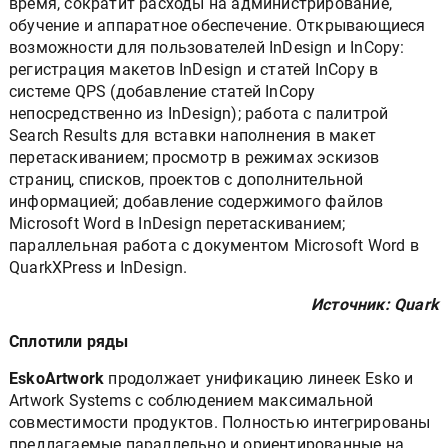
время, сократит расходы на администрирование,
обучение и аппаратное обеспечение. Открывающиеся
возможности для пользователей InDesign и InCopy:
регистрация макетов InDesign и статей InCopy в
системе QPS (добавление статей InCopy
непосредственно из InDesign); работа с палитрой
Search Results для вставки наполнения в макет
перетаскиванием; просмотр в режимах эскизов
страниц, списков, проектов с дополнительной
информацией; добавление содержимого файлов
Microsoft Word в InDesign перетаскиванием;
параллельная работа с документом Microsoft Word в
QuarkXPress и InDesign.
Источник: Quark
Сплотили ряды
EskoArtwork
продолжает унификацию линеек Esko и
Artwork Systems с соблюдением максимальной
совместимости продуктов. Полностью интегрированы
предлагаемые параллельно и ориентированные на