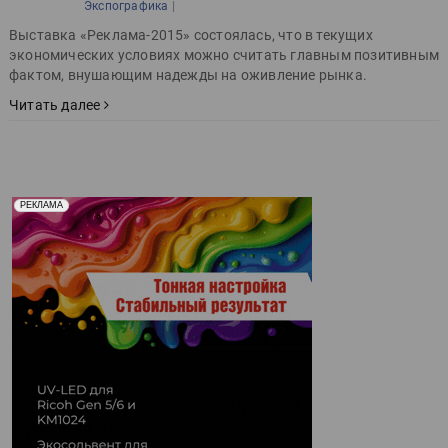
|
Экспографика
Выставка «Реклама-2015» состоялась, что в текущих
экономических условиях можно считать главным позитивным
фактом, внушающим надежды на оживление рынка.
Читать далее
Реклама. Рекламодатель ООО "Передовые Системы
РЕКЛАМА
Печати" erid: 2SDnjd2d4Qz