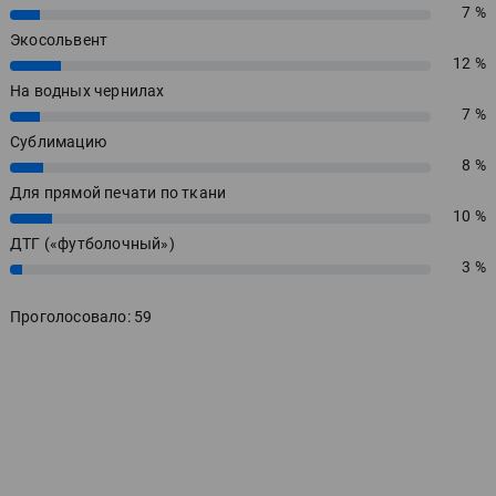
7 %
7%
Экосольвент
12 %
12%
На водных чернилах
7 %
7%
Сублимацию
8 %
8%
Для прямой печати по ткани
10 %
10%
ДТГ («футболочный»)
3 %
3%
Проголосовало: 59