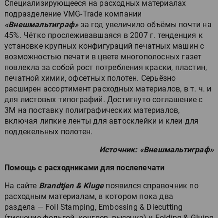
Специализирующееся на расходных материалах
подразделение VMG-Trade компании
«Внешмальтиграф»
за год увеличило объёмы почти на
45%. Чётко прослеживавшаяся в 2007 г. тенденция к
установке крупных конфигураций печатных машин с
возможностью печати в цвете многополосных газет
повлекла за собой рост потребления краски, пластин,
печатной химии, офсетных полотен. Серьёзно
расширен ассортимент расходных материалов, в т. ч. и
для листовых типографий. Достигнуто соглашение с
3М на поставку полиграфических материалов,
включая липкие ленты для автосклейки и клеи для
поддекельных полотен.
Источник: «Внешмальтиграф»
Помощь с расходниками для послепечати
На сайте
Brandtjen & Kluge
появился справочник по
расходным материалам, в котором пока два
раздела — Foil Stamping, Embossing & Diecutting
(тиснение фольгой, конгрев, высечка) и Folding & Gluing