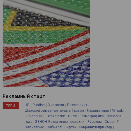
Рекламный старт
|
|
|
|
HP
Publish
Выставки
Послепечать
ТЕГИ
|
|
|
Широкоформатная печать
Epson
Ламинаторы
Mimaki
|
|
|
|
|
Roland DG
Эксклюзив
Durst
Технографика
Времена
|
|
|
|
года
ЗЕНОН-Рекламные поставки
Русском
Смарт-Т
|
|
|
|
Папиллонс
СайнАрт
Гифтек
Инфинити-принтер