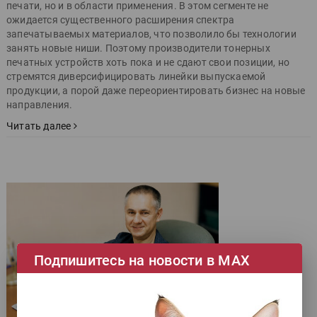
печати, но и в области применения. В этом сегменте не
ожидается существенного расширения спектра
запечатываемых материалов, что позволило бы технологии
занять новые ниши. Поэтому производители тонерных
печатных устройств хоть пока и не сдают свои позиции, но
стремятся диверсифицировать линейки выпускаемой
продукции, а порой даже переориентировать бизнес на новые
направления.
Читать далее
Подпишитесь на новости в МАХ