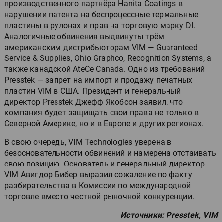
производственного партнёра Hanita Coatings в
нарушении патента на беспроцессные термальные
пластины в рулонах и прав на торговую марку DI.
Аналогичные обвинения выдвинуты трём
американским дистрибьюторам VIM — Guaranteed
Service & Supplies, Ohio Graphco, Recognition Systems, а
также канадской AteCe Canada. Одно из требований
Presstek — запрет на импорт и продажу печатных
пластин VIM в США. Президент и генеральный
директор Presstek Джефф Якобсон заявил, что
компания будет защищать свои права не только в
Северной Америке, но и в Европе и других регионах.
В свою очередь, VIM Technologies уверена в
безосновательности обвинений и намерена отстаивать
свою позицию. Основатель и генеральный директор
VIM Авигдор Бибер выразил сожаление по факту
разбирательства в Комиссии по международной
торговле вместо честной рыночной конкуренции.
Источники: Presstek, VIM