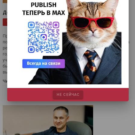
Декорируя металл
|
|
|
Оборудование
От редактора
Publish
Цифровая печать
ТЕГИ
|
|
|
|
Выставки
Эксклюзив
Этикетка и упаковка
Прошедшая в мае в немецком Эссене выставка MetPack,
посвящённая индустрии декорирования металла, установила
рекорд по посещаемости. Мероприятие проходит раз в три
года, и в этот раз посмотреть на решения 352 компаний-
участниц пришло более 7 тысяч специалистов (в 2023 году
было 313 экспонентов и около 6500 посетителей). Так что же
вызвало рост выставки более чем на 15%?
Читать далее
НЕ СЕЙЧАС