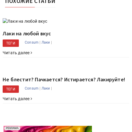
ПОХОЖИЕ СТАТЬИ
Лаки на любой вкус
|
|
Consum
Лаки
ТЕГИ
Читать далее
Не блестит? Пачкается? Истирается? Лакируйте!
|
|
Consum
Лаки
ТЕГИ
Читать далее
Реклама. Рекламодатель ООО "Передовые Системы
РЕКЛАМА
Печати" erid: 2SDnjd2d4Qz