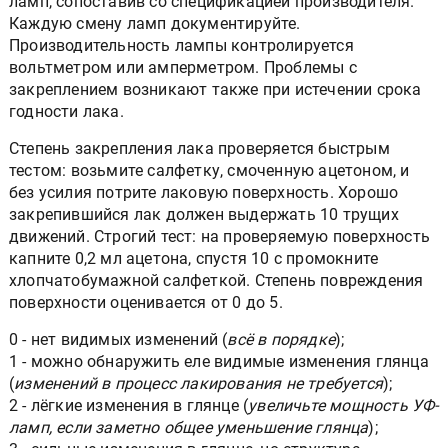
ламп, сопоставив со спецификацией производителя.
Каждую смену ламп документируйте.
Производительность лампы контролируется
вольтметром или амперметром. Проблемы с
закреплением возникают также при истечении срока
годности лака.
Степень закрепления лака проверяется быстрым
тестом: возьмите салфетку, смоченную ацетоном, и
без усилия потрите лаковую поверхность. Хорошо
закрепившийся лак должен выдержать 10 трущих
движений. Строгий тест: на проверяемую поверхность
капните 0,2 мл ацетона, спустя 10 с промокните
хлопчатобумажной салфеткой. Степень повреждения
поверхности оценивается от 0 до 5.
0 - нет видимых изменений (
всё в порядке
);
1 - можно обнаружить еле видимые изменения глянца
(
изменений в процесс лакирования не требуется
);
2 - лёгкие изменения в глянце (
увеличьте мощность УФ-
ламп, если заметно общее уменьшение глянца
);