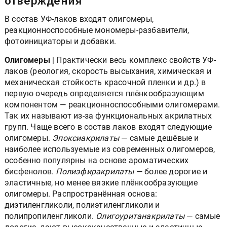
отверждения
В состав УФ-лаков входят олигомеры,
реакционноспособные мономеры-разбавители,
фотоинициаторы и добавки.
Олигомеры
| Практически весь комплекс свойств УФ-
лаков (реология, скорость высыхания, химическая и
механическая стойкость красочной пленки и др.) в
первую очередь определяется плёнкообразующим
компонентом — реакционноспособными олигомерами.
Так их называют из-за функциональных акрилатных
групп. Чаще всего в состав лаков входят следующие
олигомеры.
Эпоксиакрилаты
— самые дешёвые и
наиболее используемые из современных олигомеров,
особенно популярны на основе ароматических
бисфенолов.
Полиэфиракрилаты
— более дорогие и
эластичные, но менее вязкие плёнкообразующие
олигомеры. Распространённая основа:
диэтиленгликоли, полиэтиленгликоли и
полипропиленгликоли.
Олигоуританакрилаты
— самые