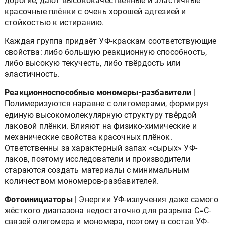
дорогие, дают высококачественные и эластичные
красочные плёнки с очень хорошей адгезией и
стойкостью к истиранию.
Каждая группа придаёт УФ-краскам соответствующие
свойства: либо большую реакционную способность,
либо высокую текучесть, либо твёрдость или
эластичность.
Реакционноспособные мономеры-разбавители
|
Полимеризуются наравне с олигомерами, формируя
единую высокомолекулярную структуру твёрдой
лаковой плёнки. Влияют на физико-химические и
механические свойства красочных плёнок.
Ответственны за характерный запах «сырых» УФ-
лаков, поэтому исследователи и производители
стараются создать материалы с минимальным
количеством мономеров-разбавителей.
Фотоинициаторы
| Энергии УФ-излучения даже самого
жёсткого диапазона недостаточно для разрыва C=C-
связей олигомера и мономера, поэтому в состав УФ-