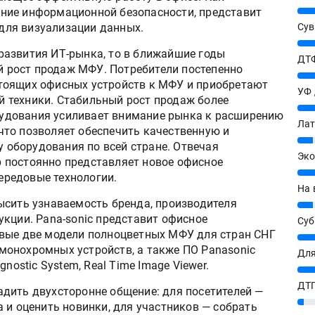
25%
ние информационной безопасности, представит
 для визуализации данных.
Сув
27%
 развития ИТ-рынка, то в ближайшие годы
ДТФ
 рост продаж МФУ. Потребители постепенно
20%
стоящих офисных устройств к МФУ и приобретают
УФ
й техники. Стабильный рост продаж более
20%
рудования усиливает внимание рынка к расширению
Лат
что позволяет обеспечить качественную и
7%
 оборудования по всей стране. Отвечая
Эко
p постоянно представляет новое офисное
12%
ередовые технологии.
На 
ысить узнаваемость бренда, производителя
7%
укции. Pana-sonic представит офисное
Су
рвые две модели полноцветных МФУ для стран СНГ
8%
монохромных устройств, а также ПО Panasonic
Для
nostic System, Real Time Image Viewer.
10%
ДТГ
дить двухсторонне общение: для посетителей —
3%
 и оценить новинки, для участников — собрать