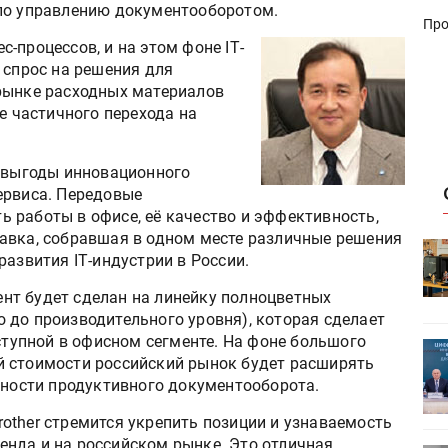
 по управлению документооборотом.
Про
-процессов, и на этом фоне IТ-
 спрос на решения для
рынке расходных материалов
е частичного перехода на
и выгоды инновационного
ервиса. Передовые
 работы в офисе, её качество и эффективность,
авка, собравшая в одном месте различные решения
HeyGears анонсировала
развития IТ-индустрии в России.
УФ/3D-
полноцветный гибридный УФ/3D-
принтер G1X
ент будет сделан на линейку полноцветных
о до производительного уровня), которая сделает
тупной в офисном сегменте. На фоне большого
ет
Росприроднадзор запускает
ой стоимости российский рынок будет расширять
«Калькулятор утилизации»
ности продуктивного документооборота.
rother стремится укрепить позиции и узнаваемость
енда и на российском рынке. Это отличная