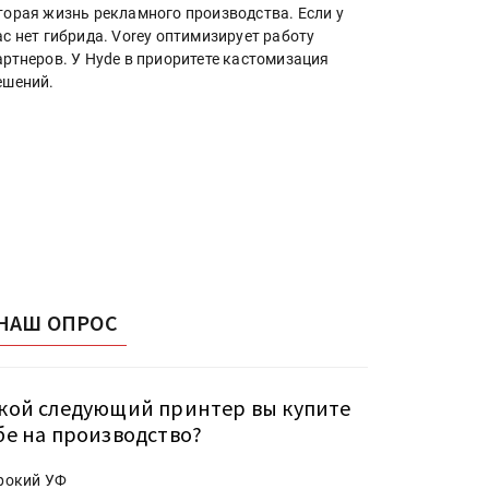
торая жизнь рекламного производства. Если у
ас нет гибрида. Vorey оптимизирует работу
артнеров. У Hyde в приоритете кастомизация
ешений.
НАШ ОПРОС
кой следующий принтер вы купите
бе на производство?
рокий УФ