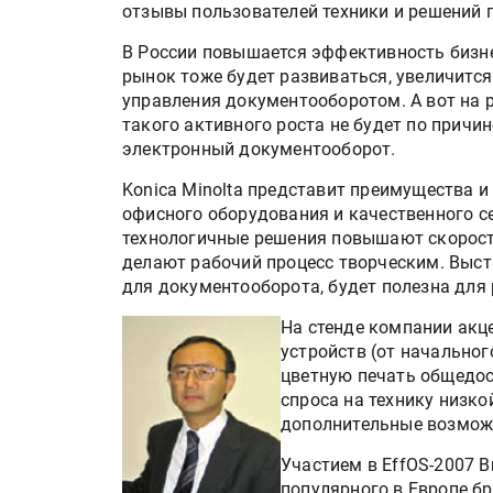
отзывы пользователей техники и решений
В России повышается эффективность бизнес
рынок тоже будет развиваться, увеличится
управления документооборотом. А вот на 
такого активного роста не будет по причин
электронный документооборот.
Konica Minolta представит преимущества 
офисного оборудования и качественного с
технологичные решения повышают скорость
делают рабочий процесс творческим. Выст
HeyGears анонсировала
для документооборота, будет полезна для 
полноцветный гибридный 
принтер G1X
На стенде компании акц
устройств (от начальног
цветную печать общедос
Росприроднадзор запуска
спроса на технику низк
«Калькулятор утилизации»
дополнительные возмож
Участием в EffOS-2007 B
популярного в Европе бр