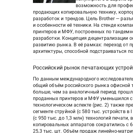
«Дубль В» расширяет ассо
возможность для профес
фольги для горячего тисн
продающих копировальную технику, корпор
разработок и трендов. Цель Brother — ра
и особенности её техники. На стенде комп
УФ-принтер Mimaki UJV20
принтеров и МФУ, построенных по тандемн
запущен в компании «Ска
разработки. Концепция децентрализации 
развитию рынка. В её рамках: переход от 
архитектуры, способной подстраиваться п
Российский рынок печатающих устрой
По данным международного исследователь
общий объём российского рынка офисной т
больше, чем за аналогичный период прошл
проданных принтеров и МФУ уменьшился спр
технологическом аспекте (рис. 2) также п
сегменте струйной (с 580 тыс. устройств в I 
(с 950 тыс. до 1,3 млн) технологий печат
копировальных аппаратов сократились с 60 
25,3 тыс. шт. Объём продаж линейно-матри