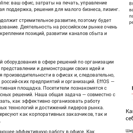
line: ваш офис, затраты на печать, управление
В
ая поддержка, решения для малого бизнеса, лизинг.
в
п
одолжит стремительное развитие, поэтому будет
р
дование. Деятельность на российском рынке очень
креплении позиций, развитии каналов сбыта и
ей оборудования в сфере решений по организации
 представлении и демонстрации своих идей и
 производительности в офисах и, следовательно,
россий-ских предприятий и организаций. EffOS —
ктивная площадка. Посетители познакомятся с
сных решений. Наша общая задача — совместно с
зать, как эффективно организовать работу
вых технологий и достижений лидеров рынка.
Ка
ересуют как корпоративных заказчиков, так и
се
.
Ши
ающее эффективную работу в офисе. Как