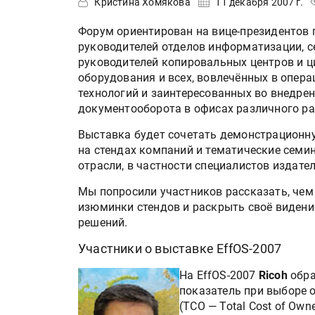
Кристина Хомякова
11 декабря 2007 г.
Форум ориентирован на вице-президентов 
руководителей отделов информатизации, с
руководителей копировальных центров и ц
оборудования и всех, вовлечённых в опер
технологий и заинтересованных во внедре
документооборота в офисах различного ра
Выставка будет сочетать демонстрационну
на стендах компаний и тематические семин
отрасли, в частности специалистов издат
Мы попросили участников рассказать, чем 
изюминки стендов и раскрыть своё видени
решений.
Участники о выставке EffOS-2007
На EffOS-2007
Ricoh
обра
показатель при выборе 
(TCO — Total Cost of Ow