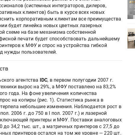
ртимент
«Дубль В» расширяет ассортимент
сионалов (системных интеграторов, дилеров,
ения
фольги для горячего тиснения
ативных клиентов) быть в курсе всех новых
зъяснить корпоративным клиентам все преимущества
ании будет линейка новых цветных лазерных
0
УФ-принтер Mimaki UJV200
ой схеме на базе механизма собственной
зитель»
запущен в компании «Сказитель»
офисной печати будет способствовать дальнейшему
принтеров к МФУ и спрос на устройства гибкой
од нужды пользователей.
ств
ского агентства
IDC
, в первом полугодии 2007 г.
ехники вырос на 29%, а МФУ поставлено на 83,2%
ого года. На фоне увеличения количества
ос на копиры (рис. 1). Статистика рынка в
ретерпела небольшие изменения. Наблюдается рост в
пол. 2006 г. до 750 в I пол. 2007 г.) и лазерной
и, включающей принтеры и МФУ. Поставки аналоговых
до 34,2 тыс. шт., а матричных принтеров с 27,5 до
чных принтеров остался на том же уровне — 220 шт.