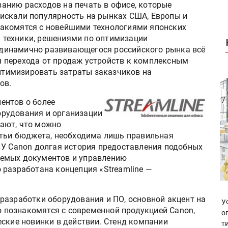
ванию расходов на печать в офисе, которые
нискали популярность на рынках США, Европы и
накомятся с новейшими технологиями японских
 техники, решениями по оптимизации
 динамично развивающегося российского рынка всё
я перехода от продаж устройств к комплексным
тимизировать затраты заказчиков на
ов.
ентов о более
рудования и организации
ают, что можно
атьи бюджета, необходима лишь правильная
 У Canon долгая история предоставления подобных
ываемых документов и управлению
 разработана концепция «Streamline —
разработки оборудования и ПО, основной акцент на
У
ко познакомятся с современной продукцией Canon,
о
еские новинки в действии. Стенд компании
т