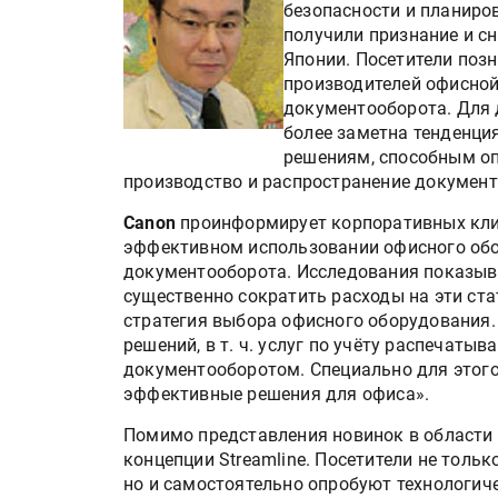
безопасности и планиро
получили признание и с
Японии. Посетители поз
производителей офисной
документооборота. Для
более заметна тенденци
решениям, способным оп
производство и распространение документ
Canon
проинформирует корпоративных кли
эффективном использовании офисного обо
документооборота. Исследования показыв
существенно сократить расходы на эти ст
стратегия выбора офисного оборудования.
решений, в т. ч. услуг по учёту распечат
документооборотом. Специально для этого
эффективные решения для офиса».
Помимо представления новинок в области 
концепции Streamline. Посетители не толь
но и самостоятельно опробуют технологич