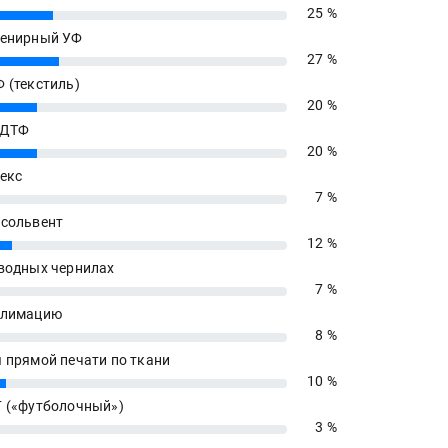
25 %
енирный УФ
27 %
 (текстиль)
20 %
 ДТФ
20 %
екс
7 %
сольвент
12 %
водных чернилах
7 %
блимацию
8 %
 прямой печати по ткани
10 %
 («футболочный»)
3 %