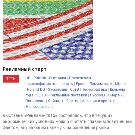
Рекламный старт
|
|
|
|
HP
Publish
Выставки
Послепечать
ТЕГИ
|
|
|
Широкоформатная печать
Epson
Ламинаторы
Mimaki
|
|
|
|
|
Roland DG
Эксклюзив
Durst
Технографика
Времена
|
|
|
|
года
ЗЕНОН-Рекламные поставки
Русском
Смарт-Т
|
|
|
|
Папиллонс
СайнАрт
Гифтек
Инфинити-принтер
|
Экспографика
Выставка «Реклама-2015» состоялась, что в текущих
экономических условиях можно считать главным позитивным
фактом, внушающим надежды на оживление рынка.
Читать далее