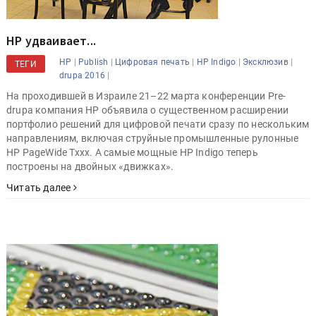
HP удваивает...
|
|
|
|
|
HP
Publish
Цифровая печать
HP Indigo
Эксклюзив
ТЕГИ
|
drupa 2016
На проходившей в Израиле 21–22 марта конференции Pre-
drupa компания HP объявила о существенном расширении
портфолио решений для цифровой печати сразу по нескольким
направлениям, включая струйные промышленные рулонные
HP PageWide Txxx. А самые мощные HP Indigo теперь
построены на двойных «движках».
Читать далее