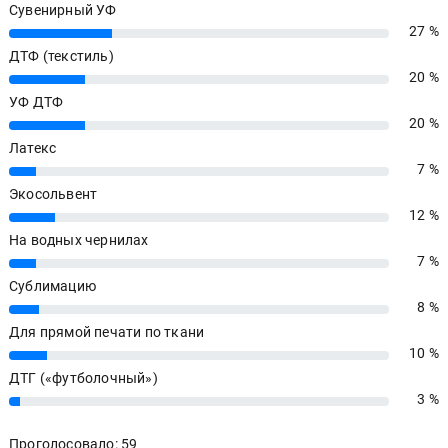
Сувенирный УФ
27 %
27%
ДТФ (текстиль)
20 %
20%
УФ ДТФ
20 %
20%
Латекс
7 %
7%
Экосольвент
12 %
12%
На водных чернилах
7 %
7%
Сублимацию
8 %
8%
Для прямой печати по ткани
10 %
10%
ДТГ («футболочный»)
3 %
3%
Проголосовало: 59