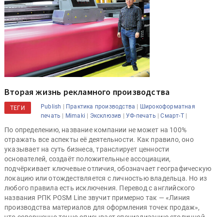
Вторая жизнь рекламного производства
|
|
Publish
Практика производства
Широкоформатная
ТЕГИ
|
|
|
|
|
печать
Mimaki
Эксклюзив
УФ-печать
Смарт-Т
По определению, название компании не может на 100%
отражать все аспекты её деятельности. Как правило, оно
указывает на суть бизнеса, транслирует ценности
основателей, создаёт положительные ассоциации,
подчёркивает ключевые отличия, обозначает географическую
локацию или отождествляется с личностью владельца. Но из
любого правила есть исключения. Перевод с английского
названия РПК POSM Line звучит примерно так — «Линия
производства материалов для оформления точек продаж»,
что совершенно точно описывает специализацию столичной