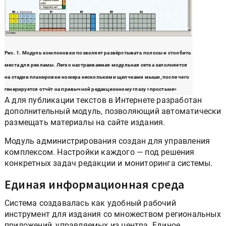
Рис. 1. Модуль компоновки позволяет развёрстывать полосы и столбить
места для рекламы. Легко настраиваемая модульная сетка заполняется
на стадии планировки номера несколькими щелчками мыши, после чего
генерируется отчёт на привычной редакционному глазу «простыне»
А для публикации текстов в Интернете разработан
дополнительный модуль, позволяющий автоматически
размещать материалы на сайте издания.
Модуль администрирования создан для управления
комплексом. Настройки каждого — под решения
конкретных задач редакции и мониторинга системы.
Единая информационная среда
Система создавалась как удобный рабочий
инструмент для издания со множеством региональных
приложений, управляемых из центра. Единое