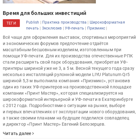
Время для больших инвестиций
|
|
Publish
Практика производства
Широкоформатная
ТЕГИ
|
|
|
|
печать
Эксклюзив
УФ-печать
Призмикс
Всё чаще для оформления выставок, спортивных мероприятий
и экономических форумов предпочтение отдаётся
масштабным бесшовным изделиям, изготовленным при
помощи УФ-печати. Для их производства отечественные РПК
стали расширять свой парк оборудования, приобретая УФ-
принтеры шириной уже не 3, а 5 м. Весной текущего года сразу
несколько инсталляций рулонной модели LIYU Platunum Qr5
шириной 5,3 м выполнила компания «Призмикс», установив
один из таких УФ-принтеров на производственной площадке
компании «Принт Мастер», которая специализируется на
широкоформатной интерьерной и УФ-печати в Екатеринбурге
с 2012 года. Подробностями о ситуации на рынке, выборе
и первых впечатлениях от эксплуатации нового оборудования,
а также своими планами на будущее поделился совладелец
и директор «Принт Мастер» Евгений Белозерцев.
Читать далее