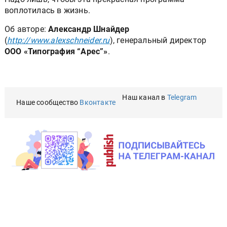
воплотилась в жизнь.
Об ав­то­ре:
Але­к­сандр Шнай­дер
(
http://www.alexschneider.ru
), ге­нераль­ный ди­ре­к­тор
ООО «Ти­по­гра­фия “Арес”»
.
Наш канал в
Telegram
Наше сообщество
Вконтакте