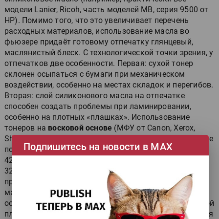
модели Lanier, Ricoh, часть моделей МВ, серия 9500 от
НР). Помимо того, что это увеличивает перечень
расходных материалов, использование масла во
фьюзере придаёт готовому отпечатку глянцевый,
маслянистый блеск. С технологической точки зрения, у
отпечатков две особенности. Первая: сухой тонер
склонен осыпаться с бумаги при механическом
воздействии, особенно на местах складок и перегибов.
Вторая: слой силиконового масла на отпечатке
способен создать проблемы при ламинировании,
особенно на плотных «плашках». Использование
тонеров на
восковой основе
(МФУ от Canon, Xerox,
Sharp, часть моделей МВ, модели DSc 424/ 432 — новое
Подпишитесь на новости в МАХ
поколение линейки Nashuatec DSc224/232 и DSc
428/435/445 — обновлённая версия Nashuatec DSс
328/332/338, Konica Minolta и Develop) не требует
применения масла в узле закрепления, отпечатки
матовые, «под офсет»; к тому же воск гибче и меньше
осыпается на сгибах. Восковые тонеры имеют и другой
плюс: требуют меньшей температуры для закрепления