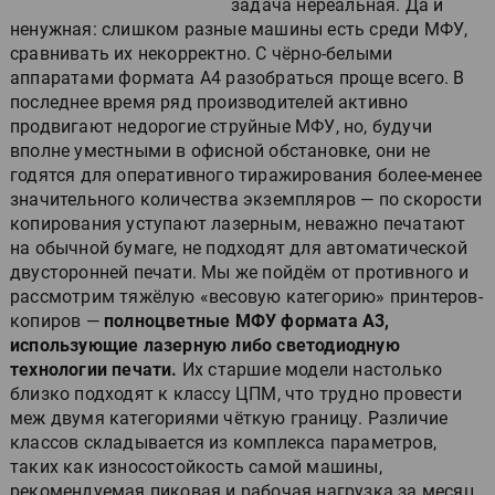
задача нереальная. Да и
ненужная: слишком разные машины есть среди МФУ,
сравнивать их некорректно. С чёрно-белыми
аппаратами формата А4 разобраться проще всего. В
последнее время ряд производителей активно
продвигают недорогие струйные МФУ, но, будучи
вполне уместными в офисной обстановке, они не
годятся для оперативного тиражирования более-менее
значительного количества экземпляров — по скорости
копирования уступают лазерным, неважно печатают
на обычной бумаге, не подходят для автоматической
двусторонней печати. Мы же пойдём от противного и
рассмотрим тяжёлую «весовую категорию» принтеров-
копиров —
полноцветные МФУ формата А3,
использующие лазерную либо светодиодную
технологии печати.
Их старшие модели настолько
близко подходят к классу ЦПМ, что трудно провести
меж двумя категориями чёткую границу. Различие
классов складывается из комплекса параметров,
таких как износостойкость самой машины,
рекомендуемая пиковая и рабочая нагрузка за месяц,