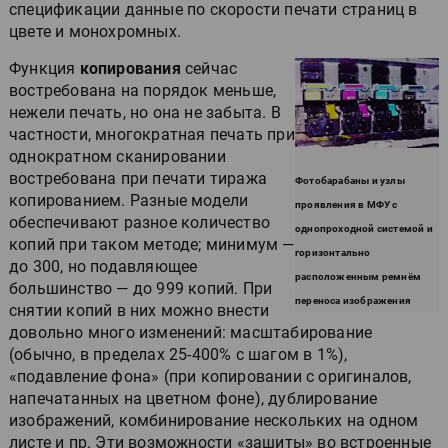
спецификации данные по скорости печати страниц в
цвете и монохромных.
Функция
копирования
сейчас
востребована на порядок меньше,
нежели печать, но она не забыта. В
частности, многократная печать при
однократном сканировании
востребована при печати тиража
Фотобарабаны и узлы
копированием. Разные модели
проявления в МФУ с
обеспечивают разное количество
однопроходной системой и
копий при таком методе; минимум —
горизонтально
до 300, но подавляющее
расположенным ремнём
большинство — до 999 копий. При
переноса изображения
снятии копий в них можно внести
довольно много изменений: масштабирование
(обычно, в пределах 25-400% с шагом в 1%),
«подавление фона» (при копировании с оригиналов,
напечатанных на цветном фоне), дублирование
изображений, комбинирование нескольких на одном
листе и пр. Эти возможности «зашиты» во встроенные