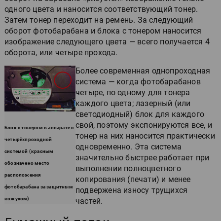
одного цвета и наносится соответствующий тонер.
Затем тонер переходит на ремень. За следующий
оборот фотобарабана и блока с тонером наносится
изображение следующего цвета — всего получается 4
оборота, или четыре прохода.
Более современная однопроходная
система — когда фотобарабанов
четыре, по одному для тонера
каждого цвета; лазерный (или
светодиодный) блок для каждого
свой, поэтому экспонируются все, и
Блок с тонером в аппарате с
тонер на них наносится практически
четырёхпроходной
одновременно. Эта система
системой (красным
значительно быстрее работает при
обозначено место
выполнении полноцветного
расположения
копирования (печати) и менее
фотобарабана за защитным
подвержена износу трущихся
кожухом)
частей.