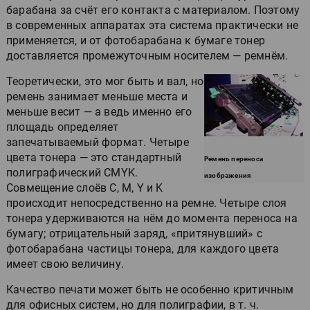
барабана за счёт его контакта с материалом. Поэтому
в современных аппаратах эта система практически не
применяется, и от фотобарабана к бумаге тонер
доставляется промежуточным носителем — ремнём.
Теоретически, это мог быть и вал, но
ремень занимает меньше места и
меньше весит — а ведь именно его
площадь определяет
запечатываемый формат. Четыре
цвета тонера — это стандартный
Ремень переноса
полиграфический CMYK.
изображения
Совмещение слоёв C, M, Y и K
происходит непосредственно на ремне. Четыре слоя
тонера удерживаются на нём до момента переноса на
бумагу; отрицательный заряд, «притянувший» с
фотобарабана частицы тонера, для каждого цвета
имеет свою величину.
Качество печати может быть не особенно критичным
для офисных систем, но для полиграфии, в т. ч.