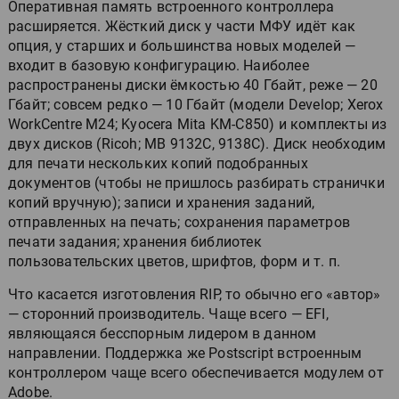
Оперативная память встроенного контроллера
расширяется. Жёсткий диск у части МФУ идёт как
опция, у старших и большинства новых моделей —
входит в базовую конфигурацию. Наиболее
распространены диски ёмкостью 40 Гбайт, реже — 20
Гбайт; совсем редко — 10 Гбайт (модели Develop; Xerox
WorkCentre M24; Kyocera Mita KM-C850) и комплекты из
двух дисков (Ricoh; МВ 9132С, 9138С). Диск необходим
для печати нескольких копий подобранных
документов (чтобы не пришлось разбирать странички
копий вручную); записи и хранения заданий,
отправленных на печать; сохранения параметров
печати задания; хранения библиотек
пользовательских цветов, шрифтов, форм и т. п.
Что касается изготовления RIP, то обычно его «автор»
— сторонний производитель. Чаще всего — EFI,
являющаяся бесспорным лидером в данном
направлении. Поддержка же Postscript встроенным
контроллером чаще всего обеспечивается модулем от
Adobe.