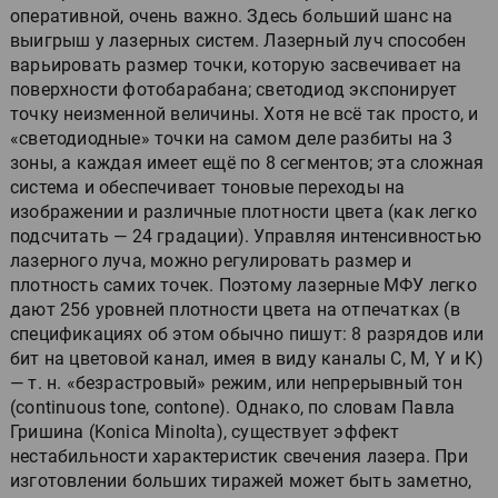
оперативной, очень важно. Здесь больший шанс на
выигрыш у лазерных систем. Лазерный луч способен
варьировать размер точки, которую засвечивает на
поверхности фотобарабана; светодиод экспонирует
точку неизменной величины. Хотя не всё так просто, и
«светодиодные» точки на самом деле разбиты на 3
зоны, а каждая имеет ещё по 8 сегментов; эта сложная
система и обеспечивает тоновые переходы на
изображении и различные плотности цвета (как легко
подсчитать — 24 градации). Управляя интенсивностью
лазерного луча, можно регулировать размер и
плотность самих точек. Поэтому лазерные МФУ легко
дают 256 уровней плотности цвета на отпечатках (в
спецификациях об этом обычно пишут: 8 разрядов или
бит на цветовой канал, имея в виду каналы C, M, Y и К)
— т. н. «безрастровый» режим, или непрерывный тон
(continuous tone, contone). Однако, по словам Павла
Гришина (Konica Minolta), существует эффект
нестабильности характеристик свечения лазера. При
изготовлении больших тиражей может быть заметно,