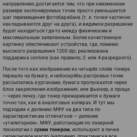
направлению достигается тем, что при неизменном
размере экспонируемых точек просто уменьшается
шаг перемещения фотобарабана (т. е. точки частично
накладываются друг на друга), и видимое разрешение
будет находиться где-то между физическим и
максимальным заявленным. Более качественную
картинку обеспечивают устройства, где, помимо
высокого разрешения 1200 dpi, реализована
поддержка contone (как правило, 2- или 4-разрядного).
После того как изображение из четырёх слоёв тонера
перешло на бумагу, и небоскрёбы растровых точек
рассыпались курганами, бумага пропускается через
блок закрепления изображения, или фьюзер, а проще
— через печку, где тонер прижаривается к бумаге
точно так, как в аналоговых копирах. И тут мы
подходим к делению МФУ на два типа по
характеристикам отпечатков — деление
«утилитарное». МФУ, работающие по лазерной
технологии с
сухим тонером
, используют в печке
силиконовое масло (например, практически все