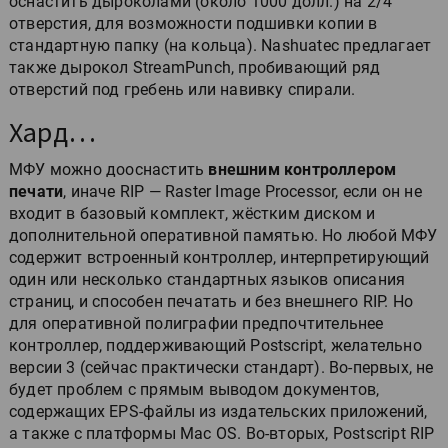
оснастить дыроколами (около 1000 долл.) на 2/4
отверстия, для возможности подшивки копии в
стандартную папку (на кольца). Nashuatec предлагает
также дырокол StreamPunch, пробивающий ряд
отверстий под гребень или навивку спирали.
Хард…
МФУ можно дооснастить
внешним контроллером
печати
, иначе RIP — Raster Image Processor, если он не
входит в базовый комплект, жёстким диском и
дополнительной оперативной памятью. Но любой МФУ
содержит встроенный контроллер, интерпретирующий
один или несколько стандартных языков описания
страниц, и способен печатать и без внешнего RIP. Но
для оперативной полиграфии предпочтительнее
контроллер, поддерживающий Postscript, желательно
версии 3 (сейчас практически стандарт). Во-первых, не
будет проблем с прямым выводом документов,
содержащих EPS-файлы из издательских приложений,
а также с платформы Mac OS. Во-вторых, Postscript RIP