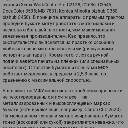
ручной (Xerox WorkCentre Pro C2128, C2636, C3545,
DocuColor 3535; MB 7831; Konica Minolta bizhub C350,
bizhub C450). В принципе, аппараты с прямым трактом
проводки бумаги могут работать с материалами и
несколько большей плотности, чем максимальная
заявленная производителем. Как правило, это
обстоятельство выясняется на практике особенно
любознательными пользователями (рискующими
испортить аппарат). Кроме того, с лотка ручной
подачи ведётся печать на плёнках (или специальных
носителях). С толстой бумагой и плёнками МФУ
работает медленнее, в среднем в 2,5-3 раза, по
сравнению с максимальной скоростью.
Большинство МФУ испытывают проблемы при печати
на текстурированных и почти все — на
металлизированных и высокоглянцевых марках
бумаги (есть исключения, например, Canon CLC 2620).
На мелованном глянце и металлизированных бумагах
тонер (восковой или сухой) закрепляется неважно, что