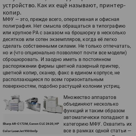
устройство. Как их ещё называют, принтер-
копир.
МФУ — это, прежде всего, оперативная и офисная
полиграфия. Нет смысла обращаться в типографию
или крупное РА с заказом на брошюрку в несколько
десятков или сотен экземпляров, когда её легко
сделать собственными силами. Не только отпечатать,
но и (что опционально позволяют почти все модели)
сброшюровать. И заодно иметь в постоянном
распоряжении фирмы цветной лазерный принтер,
цветной копир, сканер, факс в едином корпусе, не
расползающиеся по всем горизонтальным
поверхностям, подобно растущей колонии устриц.
Множество аппаратов
объединяют несколько
функций и таким образом
автоматически попадают в
категорию МФУ. Охватить их
Sharp AR-C172M, Canon CLC 2620, HP
все в рамках одной статьи —
Color LaserJet 9500mfp