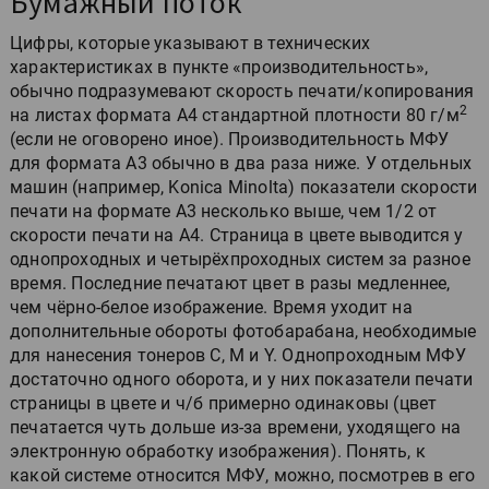
Бумажный поток
Цифры, которые указывают в технических
характеристиках в пункте «производительность»,
обычно подразумевают скорость печати/копирования
2
на листах формата А4 стандартной плотности 80 г/м
(если не оговорено иное). Производительность МФУ
для формата А3 обычно в два раза ниже. У отдельных
машин (например, Konica Minolta) показатели скорости
печати на формате А3 несколько выше, чем 1/2 от
скорости печати на А4. Страница в цвете выводится у
однопроходных и четырёхпроходных систем за разное
время. Последние печатают цвет в разы медленнее,
чем чёрно-белое изображение. Время уходит на
дополнительные обороты фотобарабана, необходимые
для нанесения тонеров С, М и Y. Однопроходным МФУ
достаточно одного оборота, и у них показатели печати
страницы в цвете и ч/б примерно одинаковы (цвет
печатается чуть дольше из-за времени, уходящего на
электронную обработку изображения). Понять, к
какой системе относится МФУ, можно, посмотрев в его