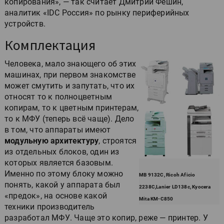
копирования», — так считает Дмитрий Фешин,
аналитик «IDC Россия» по рынку периферийных
устройств.
Комплектация
Человека, мало знающего об этих
машинах, при первом знакомстве
может смутить и запутать, что их
относят то к полноцветным
копирам, то к цветным принтерам,
то к МФУ (теперь всё чаще). Дело
в том, что аппараты имеют
модульную архитектуру
, строятся
из отдельных блоков, один из
которых является базовым.
Именно по этому блоку можно
MB 9132C, Ricoh Aficio
понять, какой у аппарата был
2238C,Lanier LD138c, Kyocera
«предок», на основе какой
Mita KM-C850
техники производитель
разработал МФУ. Чаще это копир, реже — принтер. У