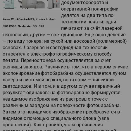
документооборота и
оперативной полиграфии
делятся на два типа по
Xerox WorkCentre M24, Konica bizhub
технологии печати: одни
PRO C500, Nashuatec DSc 328
печатают за счёт лазерной
технологии, другие — светодиодной. Ещё одно деление
— по виду тонера: на сухой или восковой (полимерной)
основах. Лазерная и светодиодная технологии
относятся к электрофотографическому способу
печати. Перенос тонера осуществляется за счёт
разницы зарядов. Различие в том, что в первом случае
экспонирование фотобарабана осуществляется лучом
лазера и системой зеркал, во втором — линейкой
светодиодов. И в том, и в другом случае первичный
результат одинаков: на фотобарабане формируется
невидимое изображение из растровых точек с
различным зарядом на поверхности фотобарабана.
Затем это невидимое изображение преобразуется в
видимое с помощью специального блока (узла
проявления). Как правило, узлы проявления