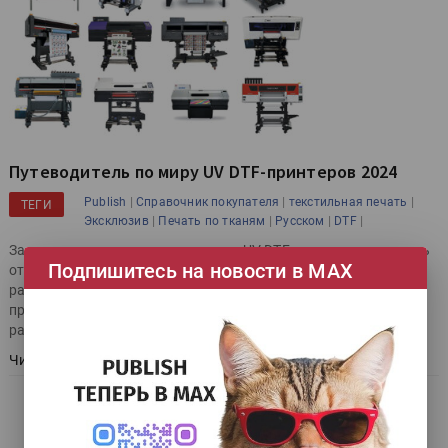
Путеводитель по миру UV DTF-принтеров 2024
|
|
|
Publish
Справочник покупателя
текстильная печать
ТЕГИ
|
|
|
|
Эксклюзив
Печать по тканям
Русском
DTF
За последние три года технология UV DTF-печати прошла путь
Подпишитесь на новости в МАХ
от чуть ли не экспериментальной до получившей широкое
распространение на рынке рекламной и сувенирной
продукции. Она предполагает ручные операции, поэтому не
рассчитана на массовое производство.
Читать далее