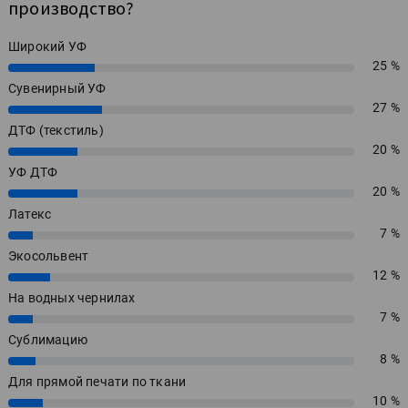
производство?
Широкий УФ
25 %
25%
Сувенирный УФ
27 %
27%
ДТФ (текстиль)
20 %
20%
УФ ДТФ
20 %
20%
Латекс
7 %
7%
Экосольвент
12 %
12%
На водных чернилах
7 %
7%
Сублимацию
8 %
8%
Для прямой печати по ткани
10 %
10%