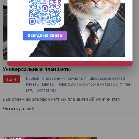
НЕ СЕЙЧАС
Универсальные планшеты
|
|
Publish
Справочник покупателя
Широкоформатная
ТЕГИ
|
|
|
|
|
|
печать
Mimaki
Roland DG
Эксклюзив
Agfa
BigPrinter
|
|
LIYU
Gongzeng
Выбираем широкоформатный планшетный УФ-принтер
Читать далее