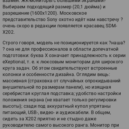
взамен. ЖК-мониторы с большими экранами?
Выбираем подходящий размер (20,1 дюйма) и
разрешение (1600х1200). Московское
представительство Sony охотно идёт нам навстречу ?
очень скоро в редакции появляется красавец SDM-
X202.
Строго говоря, модель не позиционируется как ?наша?
? она не для профессионалов в области допечатной
подготовки: буква X означает принадлежность к серии
eXeptional, т. е. к люксовым мониторам для широкого
круга задач. Об этом свидетельствуют встроенные
колонки и особенности дизайна. Оглядим вещь:
массивная (страховка от случайных опрокидываний
внушительной по размерам панели), но изящная
серебристая круглая подставка; удобство настройки
положения экрана (не хватает только регулировки
высоты); сзади под аккуратный купол упрятаны
питающий, USB-, видео- и аудиокабели. В общем,
сидеть за X202 приятно и не стыдно даже
руководителю самого высокого ранга. Монитор при