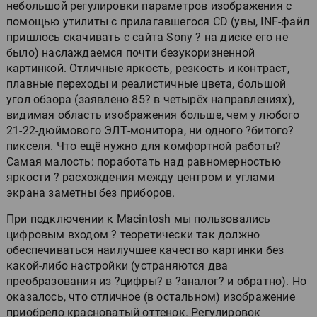
небольшой регулировки параметров изображения с
помощью утилиты с прилагавшегося CD (увы, INF-файл
пришлось скачивать с сайта Sony ? на диске его не
было) наслаждаемся почти безукоризненной
картинкой. Отличные яркость, резкость и контраст,
плавные переходы и реалистичные цвета, большой
угол обзора (заявлено 85? в четырёх направлениях),
видимая область изображения больше, чем у любого
21-22-дюймового ЭЛТ-монитора, ни одного ?битого?
пикселя. Что ещё нужно для комфортной работы?
Самая малость: поработать над равномерностью
яркости ? расхождения между центром и углами
экрана заметны без приборов.
При подключении к Macintosh мы пользовались
цифровым входом ? теоретически так должно
обеспечиваться наилучшее качество картинки без
какой-либо настройки (устраняются два
преобразования из ?цифры? в ?аналог? и обратно). Но
оказалось, что отличное (в остальном) изображение
приобрело красноватый оттенок. Регулировок