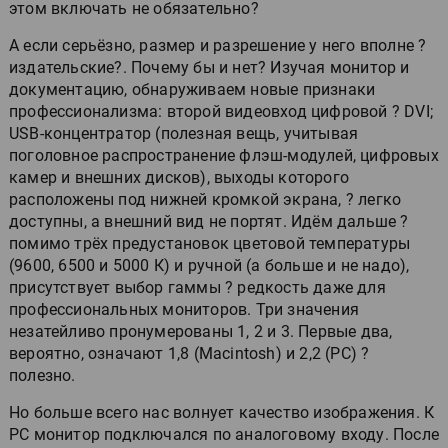
этом включать не обязательно?
А если серьёзно, размер и разрешение у него вполне ?
издательские?. Почему бы и нет? Изучая монитор и
документацию, обнаруживаем новые признаки
профессионализма: второй видеовход цифровой ? DVI;
USB-концентратор (полезная вещь, учитывая
поголовное распространение флэш-модулей, цифровых
камер и внешних дисков), выходы которого
расположены под нижней кромкой экрана, ? легко
доступны, а внешний вид не портят. Идём дальше ?
помимо трёх предустановок цветовой температуры
(9600, 6500 и 5000 К) и ручной (а больше и не надо),
присутствует выбор гаммы ? редкость даже для
профессиональных мониторов. Три значения
незатейливо пронумерованы 1, 2 и 3. Первые два,
вероятно, означают 1,8 (Macintosh) и 2,2 (PC) ?
полезно.
Но больше всего нас волнует качество изображения. К
PC монитор подключался по аналоговому входу. После