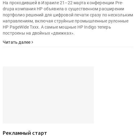
HP удваивает...
|
|
|
|
|
HP
Publish
Цифровая печать
HP Indigo
Эксклюзив
ТЕГИ
|
drupa 2016
На проходившей в Израиле 21–22 марта конференции Pre-
drupa компания HP объявила о существенном расширении
портфолио решений для цифровой печати сразу по нескольким
направлениям, включая струйные промышленные рулонные
HP PageWide Txxx. А самые мощные HP Indigo теперь
построены на двойных «движках».
Читать далее