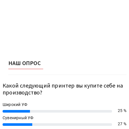
УФ-принтер для отделки. Sprinter ТС-2513Mh. Как
оптимизировать работу типографии? Адаптация
типографий к цифровизации грузоперевозок. Вторая
жизнь рекламного производства. Если у вас нет гибрида.
Vorey оптимизирует работу партнеров. У Hyde в приоритете
кастомизация решений.
НАШ ОПРОС