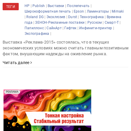
Рекламный старт
|
|
|
|
HP
Publish
Выставки
Послепечать
ТЕГИ
|
|
|
Широкоформатная печать
Epson
Ламинаторы
Mimaki
|
|
|
|
|
Roland DG
Эксклюзив
Durst
Технографика
Времена
|
|
|
|
года
ЗЕНОН-Рекламные поставки
Русском
Смарт-Т
|
|
|
|
Папиллонс
СайнАрт
Гифтек
Инфинити-принтер
|
Экспографика
Выставка «Реклама-2015» состоялась, что в текущих
экономических условиях можно считать главным позитивным
фактом, внушающим надежды на оживление рынка.
Читать далее