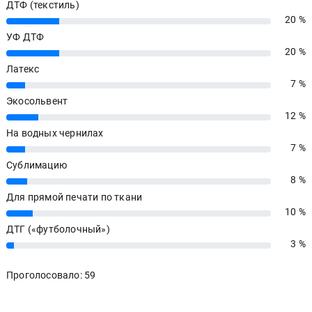
Какой следующий принтер вы купите себе на
производство?
Широкий УФ
25 %
25%
Сувенирный УФ
27 %
27%
ДТФ (текстиль)
20 %
20%
УФ ДТФ
20 %
20%
Латекс
7 %
7%
Экосольвент
12 %
12%
На водных чернилах
7 %
7%
Сублимацию