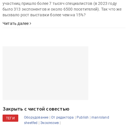
посвящённая индустрии декорирования металла, установила
рекорд по посещаемости. Мероприятие проходит раз в три
года, и в этот раз посмотреть на решения 352 компаний-
участниц пришло более 7 тысяч специалистов (в 2023 году
было 313 экспонентов и около 6500 посетителей). Так что же
вызвало рост выставки более чем на 15%?
Читать далее
Закрыть с чистой совестью