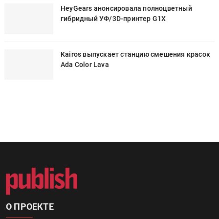
Росприроднадзор запускает «Калькулятор
утилизации»
IPSA 2026 приглашает за идеями,
поставщиками и новыми решениями для
брендов
HeyGears анонсировала полноцветный
гибридный УФ/3D-принтер G1X
к
Kairos выпускает станцию смешения красок
Ada Color Lava