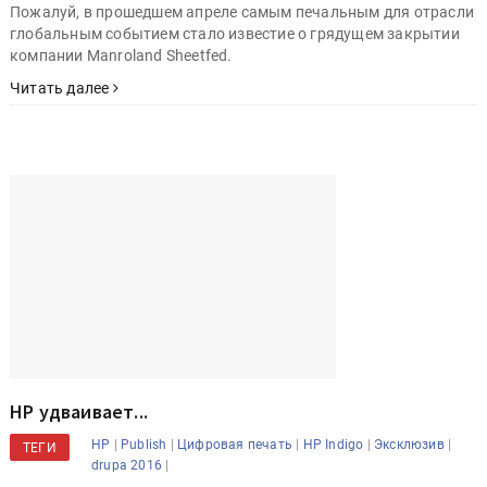
|
|
|
Оборудование
От редактора
Publish
manroland
ТЕГИ
|
|
sheetfed
Эксклюзив
Пожалуй, в прошедшем апреле самым печальным для отрасли
глобальным событием стало известие о грядущем закрытии
компании Manroland Sheetfed.
Читать далее