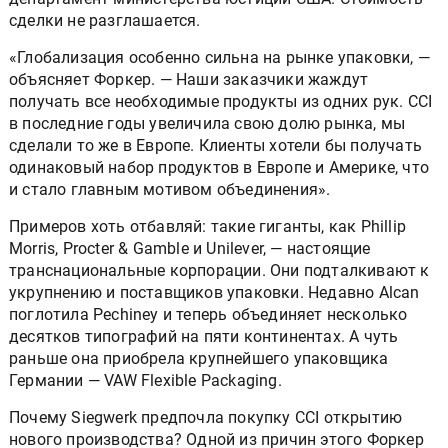
сделки не разглашается.
«Глобализация особенно сильна на рынке упаковки, —
объясняет Форкер. — Наши заказчики жаждут
получать все необходимые продукты из одних рук. CCI
в последние годы увеличила свою долю рынка, мы
сделали то же в Европе. Клиенты хотели бы получать
одинаковый набор продуктов в Европе и Америке, что
и стало главным мотивом объединения».
Примеров хоть отбавляй: такие гиганты, как Phillip
Morris, Procter & Gamble и Unilever, — настоящие
транснациональные корпорации. Они подталкивают к
укрупнению и поставщиков упаковки. Недавно Alcan
поглотила Pechiney и теперь объединяет несколько
десятков типографий на пяти континентах. А чуть
раньше она приобрела крупнейшего упаковщика
Германии — VAW Flexible Packaging.
Почему Siegwerk предпочла покупку CCI открытию
нового производства? Одной из причин этого Форкер
назвал желание главы совета директоров и владельца