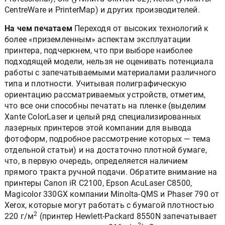
CentreWare и PrinterMap) и других производителей.
На чем печатаем
Переходя от высоких технологий к
более «приземленным» аспектам эксплуатации
принтера, подчеркнем, что при выборе наиболее
подходящей модели, нельзя не оценивать потенциала
работы с запечатываемыми материалами различного
типа и плотности. Учитывая полиграфическую
ориентацию рассматриваемых устройств, отметим,
что все они способны печатать на пленке (выделим
Xante ColorLaser и целый ряд специализированных
лазерных принтеров этой компании для вывода
фотоформ, подробное рассмотрение которых — тема
отдельной статьи) и на достаточно плотной бумаге,
что, в первую очередь, определяется наличием
прямого тракта ручной подачи. Обратите внимание на
принтеры Canon iR C2100, Epson AcuLaser C8500,
Magicolor 330GX компании Minolta-QMS и Phaser 790 от
Xerox, которые могут работать с бумагой плотностью
2
220 г/м
(принтер Hewlett-Packard 8550N запечатывает