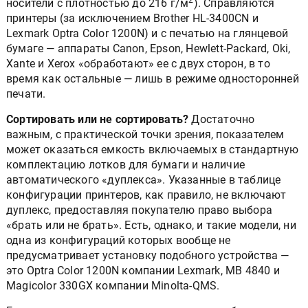
2
носители с плотностью до 216 г/м
). Справляются
принтеры (за исключением Brother HL-3400CN и
Lexmark Optra Color 1200N) и с печатью на глянцевой
бумаге — аппараты Canon, Epson, Hewlett-Packard, Oki,
Xante и Xerox «обработают» ее с двух сторон, в то
время как остальные — лишь в режиме односторонней
печати.
Сортировать или не сортировать?
Достаточно
важным, с практической точки зрения, показателем
может оказаться емкость включаемых в стандартную
комплектацию лотков для бумаги и наличие
автоматического «дуплекса». Указанные в таблице
конфигурации принтеров, как правило, не включают
дуплекс, предоставляя покупателю право выбора
«брать или не брать». Есть, однако, и такие модели, ни
одна из конфигураций которых вообще не
предусматривает установку подобного устройства —
это Optra Color 1200N компании Lexmark, MB 4840 и
Magicolor 330GX компании Minolta-QMS.