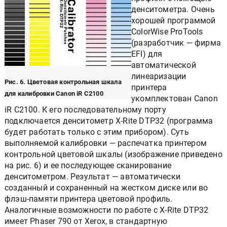
денситометра. Очень
хорошей программой
ColorWise ProTools
(разработчик — фирма
EFI) для
автоматической
линеаризации
Рис. 6. Цветовая контрольная шкала
принтера
для калибровки Canon iR C2100
укомплектован Canon
iR C2100. К его последовательному порту
подключается денситометр X-Rite DTP32 (программа
будет работать только с этим прибором). Суть
выполняемой калибровки — распечатка принтером
контрольной цветовой шкалы (изображение приведено
на рис. 6) и ее последующее сканирование
денситометром. Результат — автоматически
созданный и сохраненный на жестком диске или во
флэш-памяти принтера цветовой профиль.
Аналогичные возможности по работе с X-Rite DTP32
имеет Phaser 790 от Xerox, в стандартную