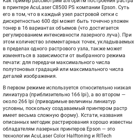
Как пример рассмотрим алгоритм построения растра
в принтере AcuLaser C8500 PS компании Epson. Суть
его в том, что в каждый узел растровой сетки с
дискретностью 600 dpi может быть точечно уложен
тонер в 16 вариантах объемов (что достигается
регулированием интенсивности лазерного луча). При
этом количество элементарных точек, укладываемых
в пределах одного растрового узла, также может
изменяться в зависимости от выбранного режима
печати: для передачи максимального числа
полутоновых градаций или максимального числа
деталей изображения.
В первом режиме используется относительно низкая
линиатура (приблизительно 166 lpi), а во втором —
около 266 lpi (приводимые величины линиатур
условны, поскольку создаваемый принтером растр
имеет весьма сложную форму). Кстати, названия
описанных методик растрирования хорошо известны
обладателям лазерных принтеров Epson — это
технологии AcuLaser Color Halftoning и RITech