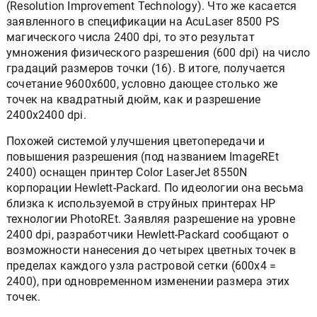
(Resolution Improvement Technology). Что же касается
заявленного в спецификации на AcuLaser 8500 PS
магического числа 2400 dpi, то это результат
умножения физического разрешения (600 dpi) на число
градаций размеров точки (16). В итоге, получается
сочетание 9600x600, условно дающее столько же
точек на квадратный дюйм, как и разрешение
2400x2400 dpi.
Похожей системой улучшения цветопередачи и
повышения разрешения (под названием ImageREt
2400) оснащен принтер Color LaserJet 8550N
корпорации Hewlett-Packard. По идеологии она весьма
близка к используемой в струйных принтерах НР
технологии PhotoREt. Заявляя разрешение на уровне
2400 dpi, разработчики Hewlett-Packard сообщают о
возможности нанесения до четырех цветных точек в
пределах каждого узла растровой сетки (600x4 =
2400), при одновременном изменении размера этих
точек.