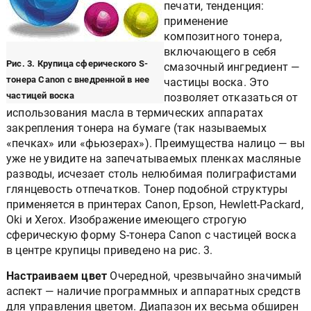
печати, тенденция:
применение
композитного тонера,
включающего в себя
Рис. 3. Крупица сферического S-
смазочный ингредиент —
тонера Canon с внедренной в нее
частицы воска. Это
частицей воска
позволяет отказаться от
использования масла в термических аппаратах
закрепления тонера на бумаге (так называемых
«печках» или «фьюзерах»). Преимущества налицо — вы
уже не увидите на запечатываемых пленках масляные
разводы, исчезает столь нелюбимая полиграфистами
глянцевость отпечатков. Тонер подобной структуры
применяется в принтерах Canon, Epson, Hewlett-Packard,
Oki и Xerox. Изображение имеющего строгую
сферическую форму S-тонера Canon с частицей воска
в центре крупицы приведено на рис. 3.
Настраиваем цвет
Очередной, чрезвычайно значимый
аспект — наличие программных и аппаратных средств
для управления цветом. Диапазон их весьма обширен