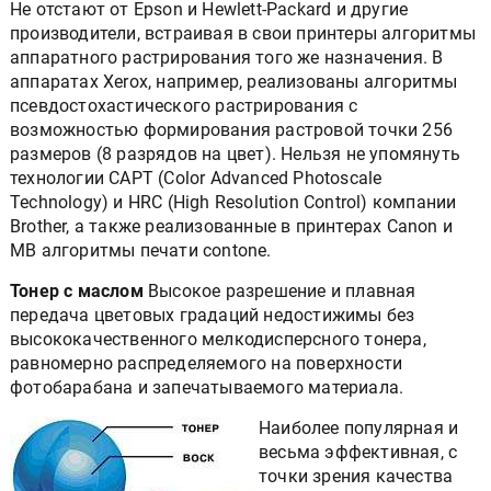
Не отстают от Epson и Hewlett-Packard и другие
производители, встраивая в свои принтеры алгоритмы
аппаратного растрирования того же назначения. В
аппаратах Xerox, например, реализованы алгоритмы
псевдостохастического растрирования с
возможностью формирования растровой точки 256
размеров (8 разрядов на цвет). Нельзя не упомянуть
технологии CAPT (Color Advanced Photoscale
Technology) и HRC (High Resolution Control) компании
Brother, а также реализованные в принтерах Canon и
MB алгоритмы печати contone.
Тонер с маслом
Высокое разрешение и плавная
передача цветовых градаций недостижимы без
высококачественного мелкодисперсного тонера,
равномерно распределяемого на поверхности
фотобарабана и запечатываемого материала.
Наиболее популярная и
весьма эффективная, с
точки зрения качества