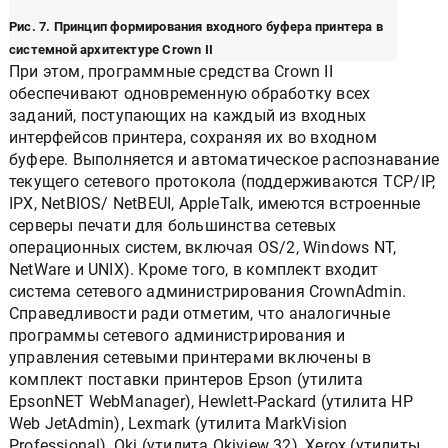
Рис. 7. Принцип формирования входного буфера принтера в
системной архитектуре Crown II
При этом, программные средства Crown II
обеспечивают одновременную обработку всех
заданий, поступающих на каждый из входных
интерфейсов принтера, сохраняя их во входном
буфере. Выполняется и автоматическое распознавание
текущего сетевого протокола (поддерживаются TCP/IP,
IPX, NetBIOS/ NetBEUI, AppleTalk, имеются встроенные
серверы печати для большинства сетевых
операционных систем, включая OS/2, Windows NT,
NetWare и UNIX). Кроме того, в комплект входит
система сетевого администрирования CrownAdmin.
Справедливости ради отметим, что аналогичные
программы сетевого администрирования и
управления сетевыми принтерами включены в
комплект поставки принтеров Epson (утилита
EpsonNET WebManager), Hewlett-Packard (утилита HP
Web JetAdmin), Lexmark (утилита MarkVision
Professional), Oki (утилита Okiview 32), Xerox (утилиты