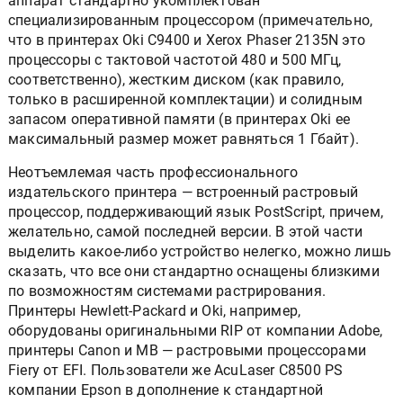
аппарат стандартно укомплектован
специализированным процессором (примечательно,
что в принтерах Oki C9400 и Xerox Phaser 2135N это
процессоры с тактовой частотой 480 и 500 МГц,
соответственно), жестким диском (как правило,
только в расширенной комплектации) и солидным
запасом оперативной памяти (в принтерах Oki ее
максимальный размер может равняться 1 Гбайт).
Неотъемлемая часть профессионального
издательского принтера — встроенный растровый
процессор, поддерживающий язык PostScript, причем,
желательно, самой последней версии. В этой части
выделить какое-либо устройство нелегко, можно лишь
сказать, что все они стандартно оснащены близкими
по возможностям системами растрирования.
Принтеры Hewlett-Packard и Oki, например,
оборудованы оригинальными RIP от компании Adobe,
принтеры Canon и МВ — растровыми процессорами
Fiery от EFI. Пользователи же AcuLaser C8500 PS
компании Epson в дополнение к стандартной