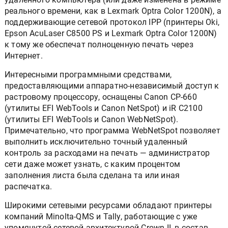
реального времени, как в Lexmark Optra Color 1200N), а
поддерживающие сетевой протокол IPP (принтеры Oki,
Epson AcuLaser C8500 PS и Lexmark Optra Color 1200N)
к тому же обеспечат полноценную печать через
Интернет.
Интересными программными средствами,
предоставляющими аппаратно-независимый доступ к
растровому процессору, оснащены Canon CP-660
(утилиты EFI WebTools и Canon NetSpot) и iR C2100
(утилиты EFI WebTools и Canon WebNetSpot).
Примечательно, что программа WebNetSpot позволяет
выполнить исключительно точный удаленный
контроль за расходами на печать — администратор
сети даже может узнать, с каким процентом
заполнения листа была сделана та или иная
распечатка.
Широкими сетевыми ресурсами обладают принтеры
компаний Minolta-QMS и Tally, работающие с уже
упомянутой сетевой архитектурой Crown II, в состав