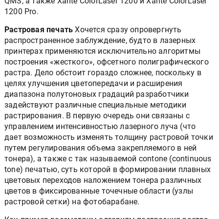
QMS, а также Xante ColorLaser 1200 и Xante ColorLaser
1200 Pro.
Растровая печать
Хочется сразу опровергнуть
распространенное заблуждение, будто в лазерных
принтерах применяются исключительно алгоритмы
построения «жесткого», офсетного полиграфического
растра. Дело обстоит гораздо сложнее, поскольку в
целях улучшения цветопередачи и расширения
диапазона полутоновых градаций разработчики
задействуют различные специальные методики
растрирования. В первую очередь они связаны с
управлением интенсивностью лазерного луча (что
дает возможность изменять толщину растровой точки
путем регулирования объема закрепляемого в ней
тонера), а также с так называемой contone (continuous
tone) печатью, суть которой в формировании плавных
цветовых переходов наложением тонера различных
цветов в фиксированные точечные области (узлы
растровой сетки) на фотобарабане.