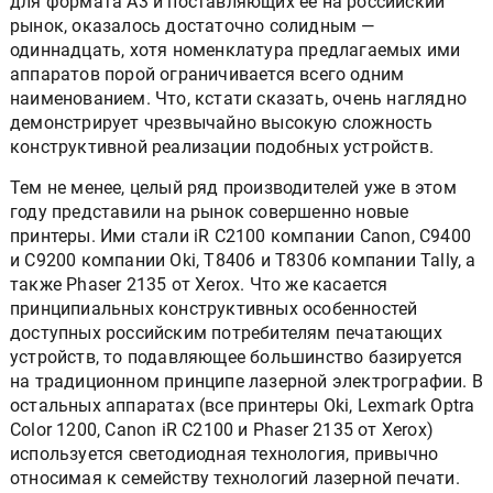
для формата А3 и поставляющих ее на российский
рынoк, оказалось достаточно солидным —
одиннадцать, хотя номенклатура предлагаемых ими
аппаратов порой ограничивается всего одним
наименованием. Что, кстати сказать, очень наглядно
демонстрирует чрезвычайно высокую сложность
конструктивной реализации подобных устройств.
Тем не менее, целый ряд производителей уже в этом
году представили на рынок совершенно новые
принтеры. Ими стали iR C2100 компании Canon, C9400
и C9200 компании Oki, T8406 и T8306 компании Tally, а
также Phaser 2135 от Xerox. Что же касается
принципиальных конструктивных особенностей
доступных российским потребителям печатающих
устройств, то подавляющее большинство базируется
на традиционном принципе лазерной электрографии. В
остальных аппаратах (все принтеры Oki, Lexmark Optra
Color 1200, Canon iR C2100 и Phaser 2135 от Xerox)
используется светодиодная технология, привычно
относимая к семейству технологий лазерной печати.