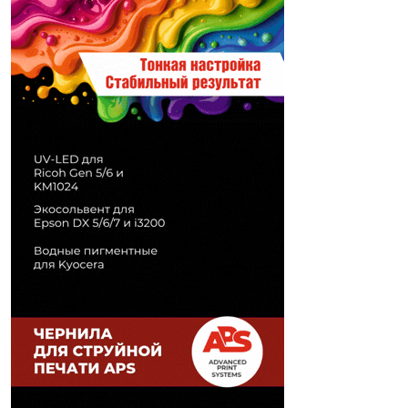
Печати" erid: 2SDnjd2d4Qz