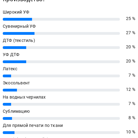
Широкий УФ
25 %
25%
Сувенирный УФ
27 %
27%
ДТФ (текстиль)
20 %
20%
УФ ДТФ
20 %
20%
Латекс
7 %
7%
Экосольвент
12 %
12%
На водных чернилах
7 %
7%
Сублимацию
8 %
8%
Для прямой печати по ткани
10 %
10%