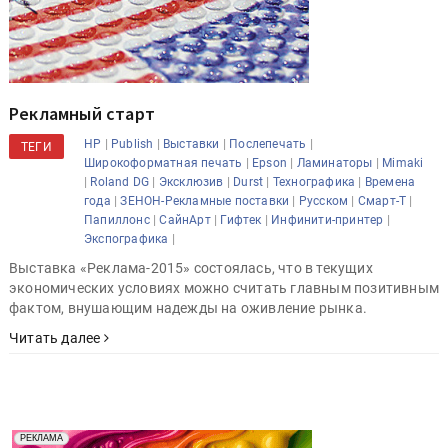
Рекламный старт
|
|
|
|
HP
Publish
Выставки
Послепечать
ТЕГИ
|
|
|
Широкоформатная печать
Epson
Ламинаторы
Mimaki
|
|
|
|
|
Roland DG
Эксклюзив
Durst
Технографика
Времена
|
|
|
|
года
ЗЕНОН-Рекламные поставки
Русском
Смарт-Т
|
|
|
|
Папиллонс
СайнАрт
Гифтек
Инфинити-принтер
|
Экспографика
Выставка «Реклама-2015» состоялась, что в текущих
экономических условиях можно считать главным позитивным
фактом, внушающим надежды на оживление рынка.
Читать далее
Реклама. Рекламодатель ООО "Передовые Системы
РЕКЛАМА