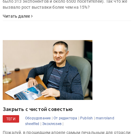
было 313 экспонентов и около 6500 посетителей). Так что же
вызвало рост выставки более чем на 15%?
Читать далее
Закрыть с чистой совестью
|
|
|
Оборудование
От редактора
Publish
manroland
ТЕГИ
|
|
sheetfed
Эксклюзив
Пожалуй, в прошедшем апреле самым печальным для отрасли