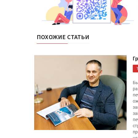
ПОХОЖИЕ СТАТЬИ
Г
Бы
ра
пе
ож
за
за
пе
ст
пр