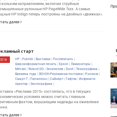
скольким направлениям, включая струйные
Про
омышленные рулонные HP PageWide Txxx. А самые
щные HP Indigo теперь построены на двойных «движках».
тать далее
екламный старт
|
|
|
|
HP
Publish
Выставки
Послепечать
ТЕГИ
|
|
|
Широкоформатная печать
Epson
Ламинаторы
HeyGears анонсировала
|
|
|
|
|
Mimaki
Roland DG
Эксклюзив
Durst
Технографика
УФ/3D-
полноцветный гибридный УФ/3D-
|
|
|
Времена года
ЗЕНОН-Рекламные поставки
Русском
принтер G1X
|
|
|
|
Смарт-Т
Папиллонс
СайнАрт
Гифтек
Инфинити-
|
|
принтер
Экспографика
ет
Росприроднадзор запускает
ставка «Реклама-2015» состоялась, что в текущих
«Калькулятор утилизации»
ономических условиях можно считать главным
зитивным фактом, внушающим надежды на оживление
нка.
тать далее