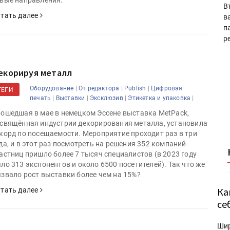
вые направления.
В
тать далее
в
п
р
екорируя металл
|
|
|
Оборудование
От редактора
Publish
Цифровая
ТЕГИ
|
|
|
|
печать
Выставки
Эксклюзив
Этикетка и упаковка
ошедшая в мае в немецком Эссене выставка MetPack,
свящённая индустрии декорирования металла, установила
корд по посещаемости. Мероприятие проходит раз в три
да, и в этот раз посмотреть на решения 352 компаний-
астниц пришло более 7 тысяч специалистов (в 2023 году
ло 313 экспонентов и около 6500 посетителей). Так что же
звало рост выставки более чем на 15%?
Ка
тать далее
се
Ши