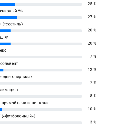
25 %
енирный УФ
27 %
 (текстиль)
20 %
 ДТФ
20 %
екс
7 %
сольвент
12 %
водных чернилах
7 %
блимацию
8 %
 прямой печати по ткани
10 %
 («футболочный»)
3 %