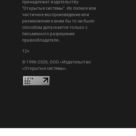
принадлежат издательству
"Открытые системы". Их полное или
частичное воспроизведение или
размножение каким бы то ни было
способом допускается только с
письменного разрешения
правообладателя..
12+
© 1996-2026, ООО «Издательство
«Открытые системы»