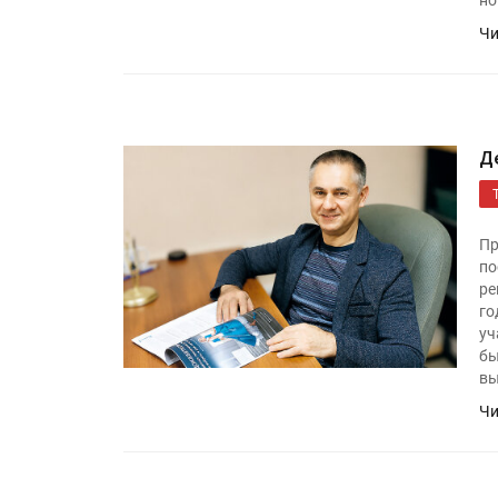
но
Чи
Д
Пр
по
ре
го
уч
бы
вы
Чи