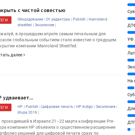
25%
акрыть с чистой совестью
Сув
27%
|
|
|
Оборудование
От редактора
Publish
manroland
ТЕГИ
|
|
ДТФ
sheetfed
Эксклюзив
20%
жалуй, в прошедшем апреле самым печальным для
УФ
расли глобальным событием стало известие о грядущем
крытии компании Manroland Sheetfed.
20%
Лат
тать далее
7%
Эко
12%
На 
7%
Су
 удваивает...
8%
|
|
|
|
|
HP
Publish
Цифровая печать
HP Indigo
Эксклюзив
ТЕГИ
Для
|
drupa 2016
10%
 проходившей в Израиле 21–22 марта конференции Pre-
ДТГ
upa компания HP объявила о существенном расширении
3%
ртфолио решений для цифровой печати сразу по