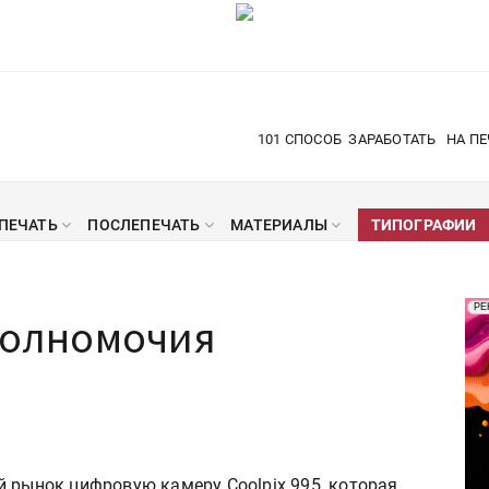
101 СПОСОБ
ЗАРАБОТАТЬ
НА ПЕ
ПЕЧАТЬ
ПОСЛЕПЕЧАТЬ
МАТЕРИАЛЫ
ТИПОГРАФИИ
Рек
РЕ
 полномочия
Печ
й рынок цифровую камеру Coolpix 995, которая