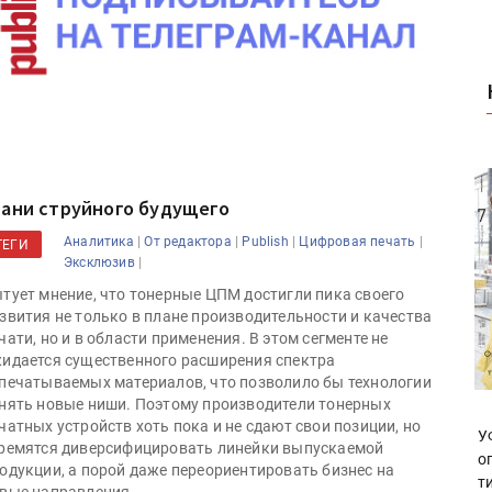
рани струйного будущего
|
|
|
|
Аналитика
От редактора
Publish
Цифровая печать
ТЕГИ
|
Эксклюзив
тует мнение, что тонерные ЦПМ достигли пика своего
звития не только в плане производительности и качества
чати, но и в области применения. В этом сегменте не
идается существенного расширения спектра
печатываемых материалов, что позволило бы технологии
нять новые ниши. Поэтому производители тонерных
чатных устройств хоть пока и не сдают свои позиции, но
У
ремятся диверсифицировать линейки выпускаемой
о
одукции, а порой даже переориентировать бизнес на
т