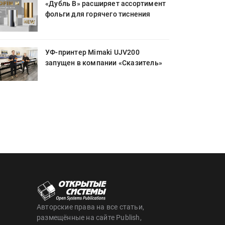
«Дубль В» расширяет ассортимент
фольги для горячего тиснения
УФ-принтер Mimaki UJV200
запущен в компании «Сказитель»
Авторские права на все статьи,
размещённые на сайте Publish,