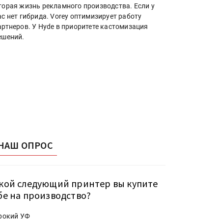
торая жизнь рекламного производства. Если у
ас нет гибрида. Vorey оптимизирует работу
артнеров. У Hyde в приоритете кастомизация
ешений.
НАШ ОПРОС
кой следующий принтер вы купите
бе на производство?
рокий УФ