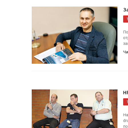
З
По
от
за
Чи
HP
На
dr
по