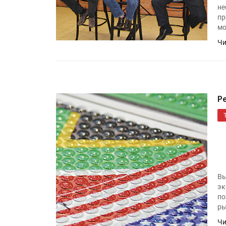
не
пр
мо
Чи
Р
HeyGears анонсировала
полноцветный гибридный 
принтер G1X
Росприроднадзор запуска
Вы
«Калькулятор утилизации»
эк
по
ры
Чи