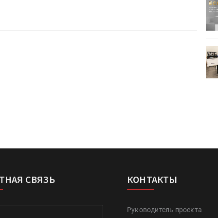
ртимент
«Дубль В» расширяет ассортимент
ения
фольги для горячего тиснения
0
УФ-принтер Mimaki UJV200
зитель»
запущен в компании «Сказитель»
ТНАЯ СВЯЗЬ
КОНТАКТЫ
Руководитель проекта