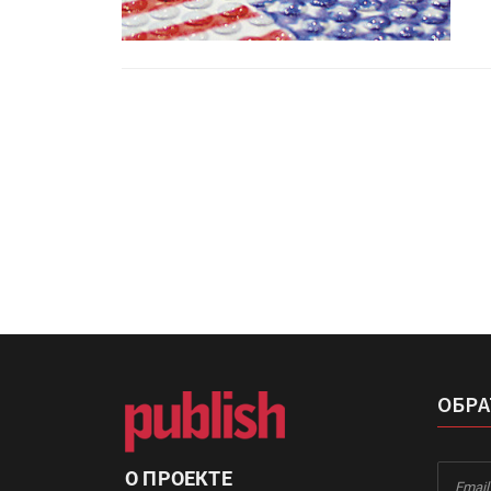
«Дубль В» расширяет ассо
фольги для горячего тисн
УФ-принтер Mimaki UJV20
запущен в компании «Ска
ОБРА
О ПРОЕКТЕ