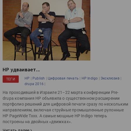
HP удваивает...
|
|
|
|
|
HP
Publish
Цифровая печать
HP Indigo
Эксклюзив
ТЕГИ
|
drupa 2016
На проходившей в Израиле 21–22 марта конференции Pre-
drupa компания HP объявила о существенном расширении
портфолио решений для цифровой печати сразу по нескольким
направлениям, включая струйные промышленные рулонные
HP PageWide Txxx. А самые мощные HP Indigo теперь
построены на двойных «движках».
Читать далее