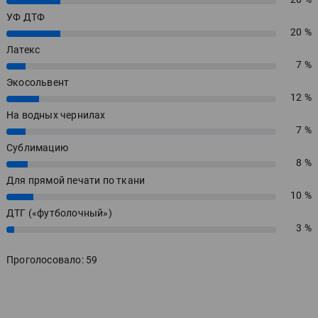
20%
УФ ДТФ
20 %
20%
Латекс
7 %
7%
Экосольвент
12 %
12%
На водных чернилах
7 %
7%
Сублимацию
8 %
8%
Для прямой печати по ткани
10 %
10%
ДТГ («футболочный»)
3 %
3%
Проголосовало: 59