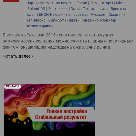
|
|
|
Широкоформатная печать
Epson
Ламинаторы
Mimaki
|
|
|
|
|
Roland DG
Эксклюзив
Durst
Технографика
Времена
|
|
|
|
года
ЗЕНОН-Рекламные поставки
Русском
Смарт-Т
|
|
|
|
Папиллонс
СайнАрт
Гифтек
Инфинити-принтер
|
Экспографика
Выставка «Реклама-2015» состоялась, что в текущих
экономических условиях можно считать главным позитивным
фактом, внушающим надежды на оживление рынка.
Читать далее
Реклама. Рекламодатель ООО "Передовые Системы
РЕКЛАМА
Печати" erid: 2SDnjd2d4Qz