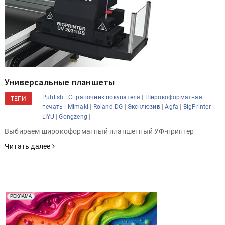
Универсальные планшеты
|
|
Publish
Справочник покупателя
Широкоформатная
ТЕГИ
|
|
|
|
|
|
печать
Mimaki
Roland DG
Эксклюзив
Agfa
BigPrinter
|
|
LIYU
Gongzeng
Выбираем широкоформатный планшетный УФ-принтер
Читать далее
Реклама. Рекламодатель ООО "Передовые Системы
РЕКЛАМА
Печати" erid: 2SDnjd2d4Qz