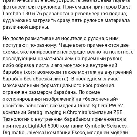
Практически для всех устройств реализована подача
фотоносителя с рулонов. Причем для принтеров Durst
Lambda 130 и 76 разработана револьверная подача,
куда можно загрузить сразу пять рулонов материала
различной ширины.
Но после разматывания носителя с рулона с ним
поступают по-разному. Чаще всего применяются две
схемы: экспонирование непосредственно на полотно, с
последующим наматыванием на приемный рулон;
либо обрезка листа и его монтаж на внутренний
барабан (хотя возможен также монтаж на внутренний
барабан без обрезки листа). В последнем случае
максимальный формат цельного изображения
ограничен размером барабана. По схеме
экспонирования изображений на «бесконечный»
носитель работают все модели Durst, Sphera PW 52
компании Gretag Imaging и Chromira компании ZBE.
Технология с внутренним барабаном применяется в
принтерах LightJet 5000 компании Cymbolic Sciences,
Digimatic Universal компании Eseco, младшей модели