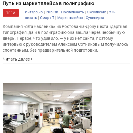
Путь из маркетплейса в полиграфию
|
|
|
|
Интервью
Publish
Послепечать
Эксклюзив
УФ-
ТЕГИ
|
|
|
|
печать
Смарт-Т
Маркетплейсы
Сувенирка
Компания «ЭтаНаклейка» из Ростова-на-Дону нестандартная
типография, да и в полиграфию она зашла через необычную
дверь. Первое, что удивило, — у них нет сайта, поэтому
интервью с руководителем Алексеем Сотниковым получилось
спонтанным, без предварительной подготовки.
Читать далее