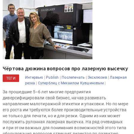
Чёртова дюжина вопросов про лазерную высечку
|
|
|
|
Интервью
Publish
Послепечать
Эксклюзив
Лазерная
ТЕГИ
|
|
резка
Суперблиц с Михаилом Кувшиновым
За прошедшие 5–6 лет многие предприятия
диверсифицировали свой бизнес, начав развивать
направление малотиражной этикетки и упаковки. Но по мере
его роста им требуются более производительные устройства
не только для печати, но и для резки. Одним из них может
послужить рулонная лазерная высечка. На ряд очевидных
и при этом важных для понимания возможностей этого типа
оборудования вопросов отвечает директор по развитию