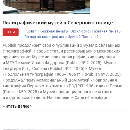
Полиграфический музей в Северной столице
|
|
|
|
Publish
Книжная печать
Эксклюзив
Газетная печать
ТЕГИ
|
Взгляд на полиграфию с Ириной Паялиной
Publish продолжает серию публикаций о музеях, связанных
с полиграфией. Первые статьи рассказывали о московских
организациях: Музее истории полиграфии, книгоиздания
и МГУП имени Ивана Фёдорова (Publish № 2, 2025), Музее-
квартире И. Д. Сытина (Publish № 4, 2025) и Музее
«Подпольная типография 1905–1906 гг.» (Publish № 7, 2025).
Продолжал тему Мемориальный Дом-музей «Подпольная
типография Пермского комитета РСДРП 1906 года» в Перми
(Publish № 9, 2025) и Музей провинциального печатного
и издательского дела. На очереди — Санкт-Петербург.
Читать далее