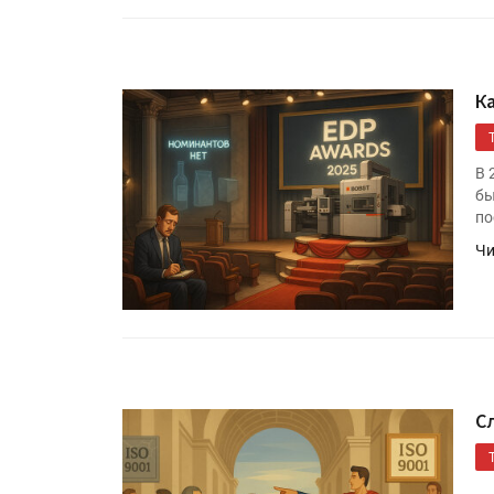
УФ-принтер Mimaki UJV20
запущен в компании «Ска
Ка
В 
бы
по
Чи
С