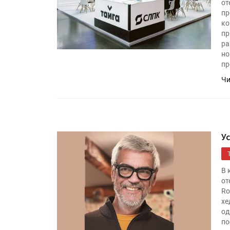
от
пр
ко
пр
ра
но
пр
Чи
У
В 
от
Ro
хе
од
по