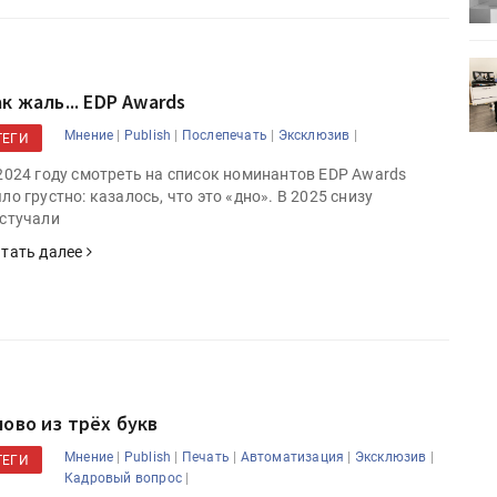
0
УФ-принтер Mimaki UJV200
зитель»
запущен в компании «Сказитель»
к жаль... EDP Awards
|
|
|
|
Мнение
Publish
Послепечать
Эксклюзив
ТЕГИ
2024 году смотреть на список номинантов EDP Awards
ло грустно: казалось, что это «дно». В 2025 снизу
стучали
тать далее
лово из трёх букв
|
|
|
|
|
Мнение
Publish
Печать
Автоматизация
Эксклюзив
ТЕГИ
|
Кадровый вопрос