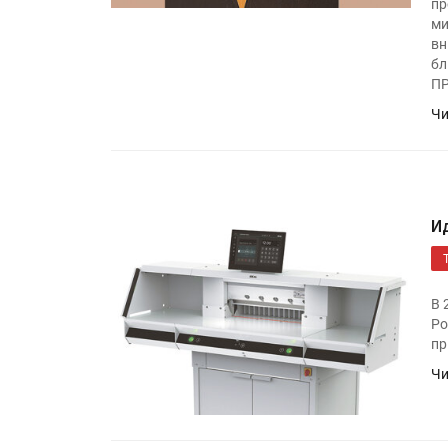
пр
ми
вн
бл
ПР
Чи
И
В 
Ро
пр
Чи