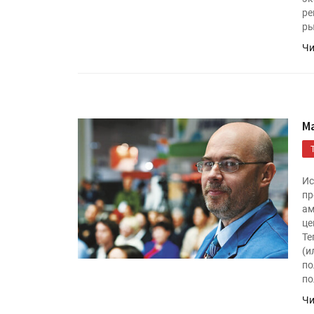
ре
ры
Чи
М
HeyGears анонсировала
полноцветный гибридный 
принтер G1X
Ис
пр
ам
Росприроднадзор запуска
це
«Калькулятор утилизации»
Те
(и
по
по
«Дубль В» расширяет ассо
Чи
фольги для горячего тисн