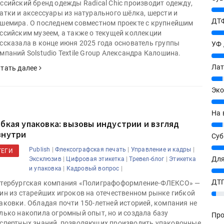
ссийский бренд одежды Radical Chic производит одежду,
27%
атки и аксессуары из натурального шёлка, шерсти и
ДТФ
шемира. О последнем совместном проекте с крупнейшим
20%
ссийским музеем, а также о текущей коллекции
ссказала в конце июня 2025 года основатель группы
УФ
мпаний Solstudio Textile Group Александра Калошина.
20%
Лат
тать далее
7%
Эко
12%
На 
ибкая упаковка: вызовы индустрии и взгляд
7%
знутри
Су
8%
|
|
|
Publish
Флексографская печать
Управление и кадры
ТЕГИ
Для
|
|
|
Эксклюзив
Цифровая этикетка
Тревел-блог
Этикетка
|
|
и упаковка
Кадровый вопрос
10%
ДТГ
тербургская компания «Полиграфоформление-ФЛЕКСО» —
ин из старейших игроков на отечественном рынке гибкой
3%
аковки. Обладая почти 150-летней историей, компания не
лько накопила огромный опыт, но и создала базу
Про
спертных знаний, позволяющих производить упаковочные