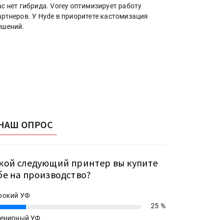
ас нет гибрида. Vorey оптимизирует работу
артнеров. У Hyde в приоритете кастомизация
ешений.
НАШ ОПРОС
кой следующий принтер вы купите
бе на производство?
рокий УФ
25 %
енирный УФ