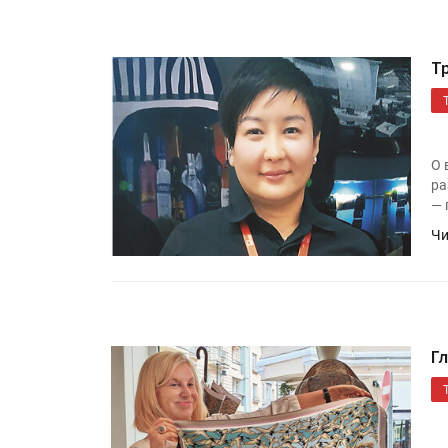
Тр
О 
ра
— 
Чи
Г