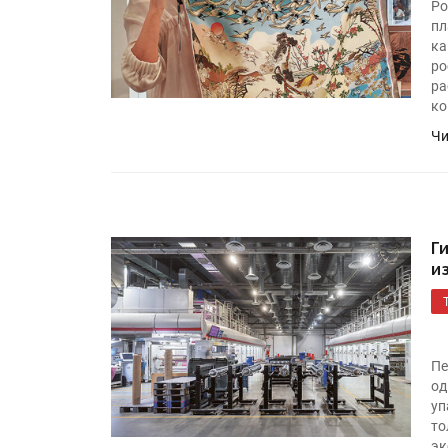
Ро
пл
ка
ро
ра
ко
Чи
Г
и
Пе
од
уп
то
эк