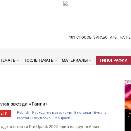
101 СПОСОБ
ЗАРАБОТАТЬ
НА ПЕ
ПЕЧАТЬ
ПОСЛЕПЕЧАТЬ
МАТЕРИАЛЫ
ТИПОГРАФИИ
Рек
РЕ
Печ
елая звезда «Тайги»
|
|
|
Publish
Расходные материалы
Выставки
Бумага,
ТЕГИ
|
|
|
картон
Эксклюзив
RosUpack
ходе выставки RosUpack 2025 один из крупнейших