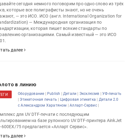
давайте сегодня немного поговорим про одно слово из трёх
кв, которые все полиграфисты знают, но не очень
ажают, — это ИСО. ИСО (англ. International Organization for
andardization) — Международная организация по
андартизации, которая пишет всякие стандарты по
равлению организациями. Самый известный — это ИСО
01.
тать далее
олото в линию
|
|
|
|
Оборудование
Publish
Детали
Эксклюзив
УФ-печать
ТЕГИ
|
|
|
Этикеточная печать
Цифровая этикетка
Детали 2.0
|
|
с Александром Харатяном
Алларт-Сервис
мплекс для UV DTF-печати с последующим
льгированием на базе рулонного UV DTF-принтера AinkJet
-600EX/75 предлагается «Алларт Сервис».
тать далее