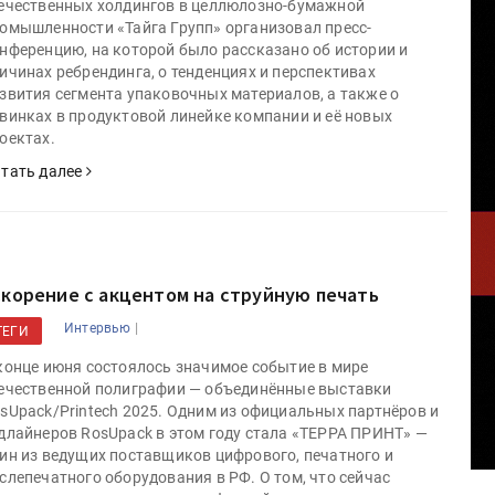
ечественных холдингов в целлюлозно-бумажной
омышленности «Тайга Групп» организовал пресс-
нференцию, на которой было рассказано об истории и
ичинах ребрендинга, о тенденциях и перспективах
звития сегмента упаковочных материалов, а также о
винках в продуктовой линейке компании и её новых
оектах.
тать далее
скорение с акцентом на струйную печать
|
Интервью
ТЕГИ
конце июня состоялось значимое событие в мире
ечественной полиграфии — объединённые выставки
sUpack/Printech 2025. Одним из официальных партнёров и
длайнеров RosUpack в этом году стала «ТЕРРА ПРИНТ» —
ин из ведущих поставщиков цифрового, печатного и
слепечатного оборудования в РФ. О том, что сейчас