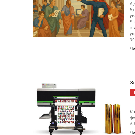
А 
бу
ув
St
ст
уп
90
Чи
З
Ко
фо
AJ
Чи