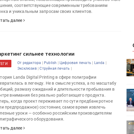
шения, соответствующие современным требованиям
нка и уникальным запросам своих клиентов.
тать далее
аркетинг сильнее технологии
HeyGears анонсировала
|
|
|
|
От редактора
Publish
Цифровая печать
Landa
ТЕГИ
УФ/3D-
полноцветный гибридный УФ/3D-
|
|
Эксклюзив
Струйная печать
принтер G1X
тория Landa Digital Printing в сфере полиграфии
евратилась в легенду. Не в смысле успеха, а по масштабу
биций, размаху ожиданий и длительности пребывания в
ет
Росприроднадзор запускает
нтре внимания без реально работающего продукта.
«Калькулятор утилизации»
перь, когда проект переживает по сути предбанкротное
ли предпродажное) состояние, самое время извлечь
лезные уроки — особенно российским производителям
лиграфического оборудования.
ртимент
«Дубль В» расширяет ассортимент
тать далее
ения
фольги для горячего тиснения