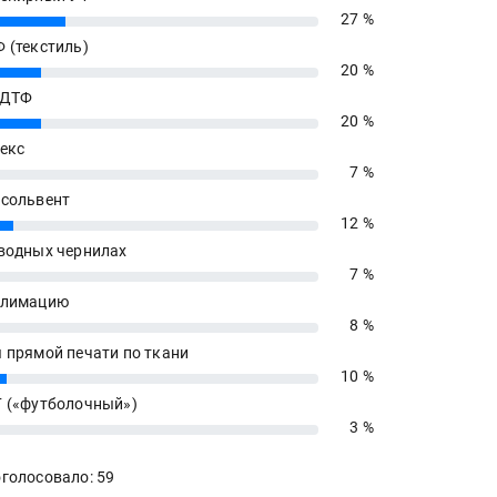
27 %
 (текстиль)
20 %
 ДТФ
20 %
екс
7 %
сольвент
12 %
водных чернилах
7 %
блимацию
8 %
 прямой печати по ткани
10 %
 («футболочный»)
3 %
голосовало: 59