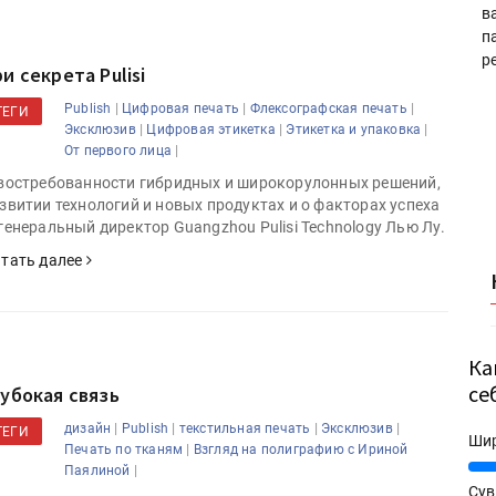
в
п
р
и секрета Pulisi
|
|
|
Publish
Цифровая печать
Флексографская печать
ТЕГИ
|
|
|
Эксклюзив
Цифровая этикетка
Этикетка и упаковка
|
От первого лица
востребованности гибридных и широкорулонных решений,
звитии технологий и новых продуктах и о факторах успеха
генеральный директор Guangzhou Pulisi Technology Лью Лу.
тать далее
Ка
се
лубокая связь
|
|
|
|
дизайн
Publish
текстильная печать
Эксклюзив
ТЕГИ
Ши
|
Печать по тканям
Взгляд на полиграфию с Ириной
25%
|
Паялиной
Сув