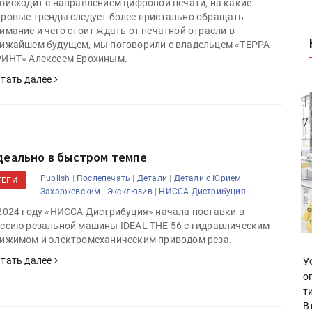
оисходит с направлением цифровой печати, на какие
ровые тренды следует более пристально обращать
имание и чего стоит ждать от печатной отрасли в
ижайшем будущем, мы поговорили с владельцем «ТЕРРА
ИНТ» Алексеем Ерохиным.
тать далее
деально в быстром темпе
|
|
|
Publish
Послепечать
Детали
Детали с Юрием
ТЕГИ
|
|
|
Захаржевским
Эксклюзив
НИССА Дистрибуция
2024 году «НИССА Дистрибуция» начала поставки в
ссию резальной машины IDEAL THE 56 с гидравлическим
ижимом и электромеханическим приводом реза.
тать далее
У
о
т
В