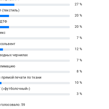
27 %
 (текстиль)
20 %
 ДТФ
20 %
екс
7 %
сольвент
12 %
водных чернилах
7 %
блимацию
8 %
 прямой печати по ткани
10 %
 («футболочный»)
3 %
голосовало: 59