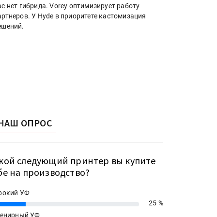
ас нет гибрида. Vorey оптимизирует работу
артнеров. У Hyde в приоритете кастомизация
ешений.
НАШ ОПРОС
кой следующий принтер вы купите
бе на производство?
рокий УФ
25 %
енирный УФ