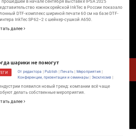
 прошедшей в начале сентября выставке IPSA 2025
едставительство южнокорейской InkTec в России показало
лонный DTF-комплекс шириной печати 60 см на базе DTF-
интера InkTec SP62–2 с шейкер-сушкой A650.
тать далее
огда шарики не помогут
|
|
|
|
От редактора
Publish
Печать
Мероприятия
ТЕГИ
|
|
Конференции, презентации и семинары
Эксклюзив
индустрии появился новый тренд: компании всё чаще
обуют делать собственные мероприятия.
тать далее