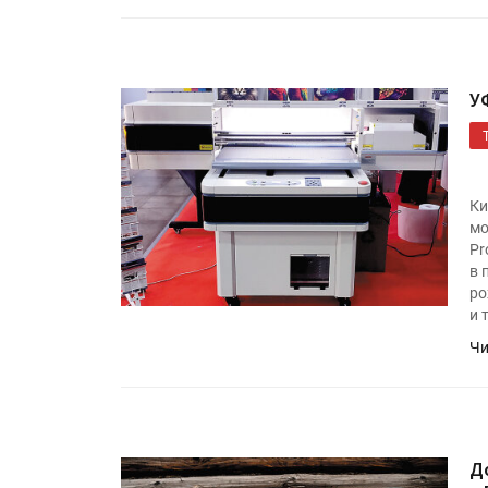
УФ-принтер Mimaki UJV20
запущен в компании «Ска
У
Ки
мо
Pr
в 
ро
и 
Чи
Д