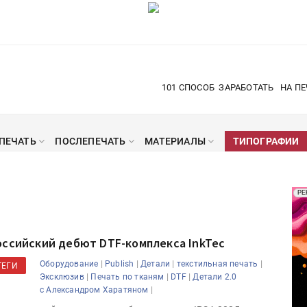
101 СПОСОБ
ЗАРАБОТАТЬ
НА ПЕ
ПЕЧАТЬ
ПОСЛЕПЕЧАТЬ
МАТЕРИАЛЫ
ТИПОГРАФИИ
Рек
РЕ
Печ
оссийский дебют DTF-комплекса InkTec
|
|
|
|
Оборудование
Publish
Детали
текстильная печать
ТЕГИ
|
|
|
Эксклюзив
Печать по тканям
DTF
Детали 2.0
|
с Александром Харатяном