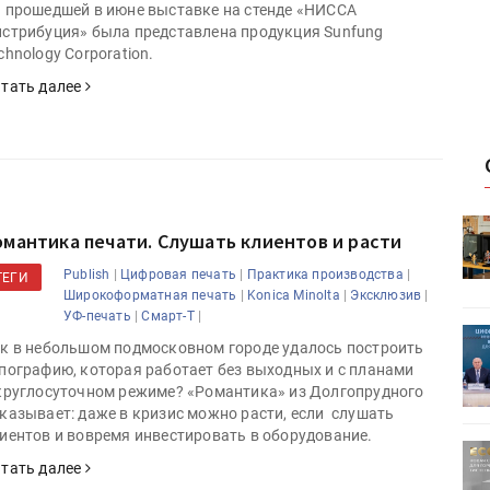
 прошедшей в июне выставке на стенде «НИССА
стрибуция» была представлена продукция Sunfung
chnology Corporation.
тать далее
HeyGears анонсировала
омантика печати. Слушать клиентов и расти
УФ/3D-
полноцветный гибридный УФ/3D-
принтер G1X
|
|
|
Publish
Цифровая печать
Практика производства
ТЕГИ
|
|
|
Широкоформатная печать
Konica Minolta
Эксклюзив
|
|
УФ-печать
Смарт-Т
ет
Росприроднадзор запускает
к в небольшом подмосковном городе удалось построить
«Калькулятор утилизации»
пографию, которая работает без выходных и с планами
круглосуточном режиме? «Романтика» из Долгопрудного
казывает: даже в кризис можно расти, если слушать
иентов и вовремя инвестировать в оборудование.
ртимент
«Дубль В» расширяет ассортимент
тать далее
ения
фольги для горячего тиснения