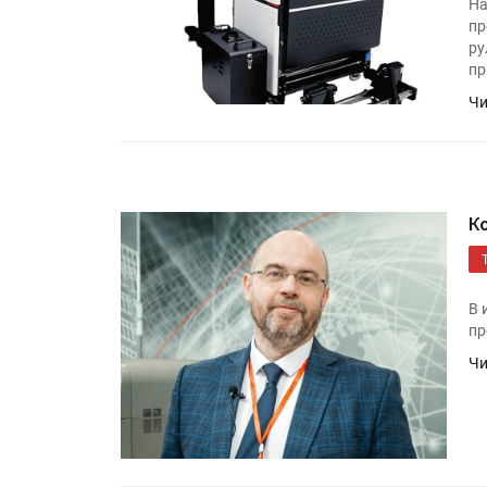
На
пр
ру
пр
Чи
К
В 
пр
Чи