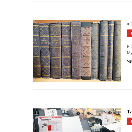
«
В 
Му
Чи
Т