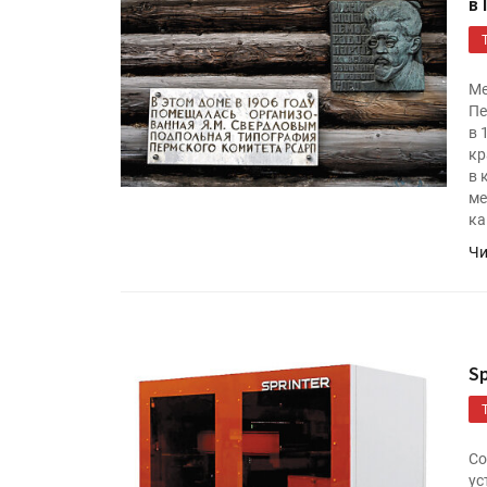
в
Ме
Пе
в 
кр
в 
ме
ка
Чи
Sp
Со
ус