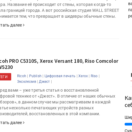
в
ра. Название её происходит от стены, которая когда-то
п
ла границей города. А вот российская студия WALL STREET
р
нимается тем, что превращает в шедевры обычные стены.
тать далее
coh PRO C5310S, Xerox Versant 180, Riso Comcolor
W5230
|
|
|
|
|
Ricoh
Publish
Цифровая печать
Xerox
Riso
ТЕГИ
|
|
Эксклюзив
Джест
ред вами – уже третья статья о восстановленной
фровой технике от «Джест». В отличие от наших обычных
Ка
бзоров», в данном случае мы рассматриваем в каждой
се
атье несколько печатающих устройств разных
оизводителей, восстановленных в этой компании.
Ши
тать далее
25%
Сув