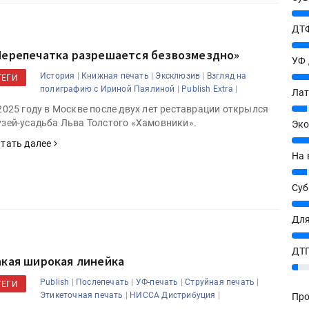
27%
ДТФ
20%
Перепечатка разрешается безвозмездно»
УФ
|
|
|
История
Книжная печать
Эксклюзив
Взгляд на
20%
ТЕГИ
|
|
полиграфию с Ириной Паялиной
Publish Extra
Лат
7%
2025 году в Москве после двух лет реставрации открылся
зей-усадьба Льва Толстого «Хамовники».
Эко
12%
тать далее
На 
7%
Су
8%
Для
10%
ДТГ
акая широкая линейка
3%
|
|
|
|
Publish
Послепечать
УФ-печать
Струйная печать
ТЕГИ
|
|
Этикеточная печать
НИССА Дистрибуция
Про