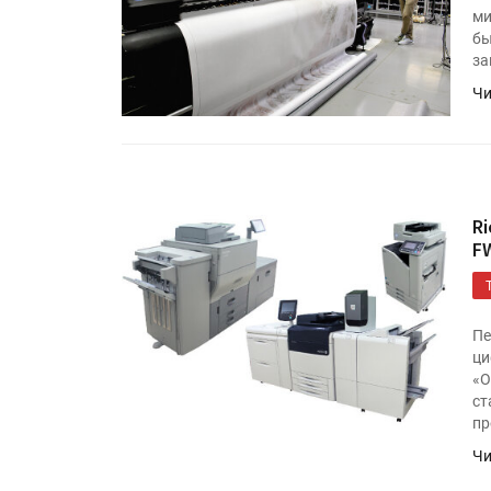
ми
бы
за
Чи
Ri
F
Пе
ци
«О
ст
пр
Чи