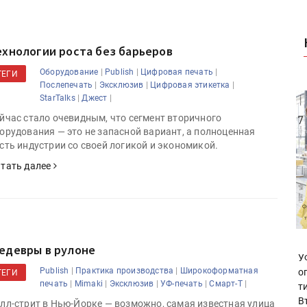
ехнологии роста без барьеров
|
|
|
Оборудование
Publish
Цифровая печать
ТЕГИ
|
|
|
Послепечать
Эксклюзив
Цифровая этикетка
|
|
StarTalks
Джест
йчас стало очевидным, что сегмент вторичного
орудования — это не запасной вариант, а полноценная
сть индустрии со своей логикой и экономикой.
тать далее
едевры в рулоне
У
|
|
Publish
Практика производства
Широкоформатная
о
ТЕГИ
|
|
|
|
|
печать
Mimaki
Эксклюзив
УФ-печать
Смарт-Т
т
В
лл-стрит в Нью-Йорке — возможно, самая известная улица