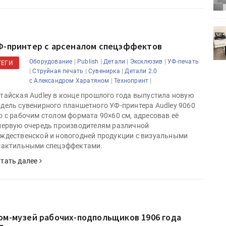
0
УФ-принтер Mimaki UJV200
зитель»
запущен в компании «Сказитель»
Ф-принтер с арсеналом спецэффектов
|
|
|
|
Оборудование
Publish
Детали
Эксклюзив
УФ-печать
ТЕГИ
|
|
|
Струйная печать
Сувенирка
Детали 2.0
|
|
с Александром Харатяном
Технопринт
тайская Audley в конце прошлого года выпустила новую
дель сувенирного планшетного УФ-принтера Audley 9060
o с рабочим столом формата 90×60 см, адресовав её
первую очередь производителям различной
ждественской и новогодней продукции с визуальными
тактильными спецэффектами.
тать далее
ом-музей рабочих-подпольщиков 1906 года