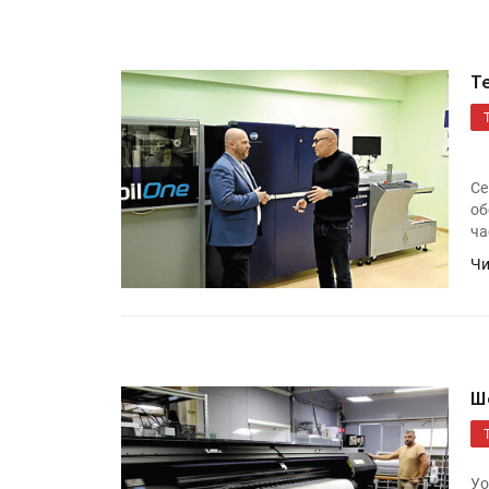
Т
Се
об
ча
Чи
Ш
Уо