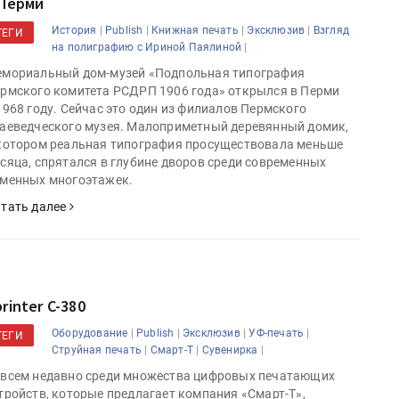
 Перми
|
|
|
|
История
Publish
Книжная печать
Эксклюзив
Взгляд
ТЕГИ
|
на полиграфию с Ириной Паялиной
мориальный дом-музей «Подпольная типография
рмского комитета РСДРП 1906 года» открылся в Перми
1968 году. Сейчас это один из филиалов Пермского
аеведческого музея. Малоприметный деревянный домик,
котором реальная типография просуществовала меньше
сяца, спрятался в глубине дворов среди современных
менных многоэтажек.
тать далее
rinter C-380
|
|
|
|
Оборудование
Publish
Эксклюзив
УФ-печать
ТЕГИ
|
|
|
Струйная печать
Смарт-Т
Сувенирка
всем недавно среди множества цифровых печатающих
тройств, которые предлагает компания «Смарт-Т»,